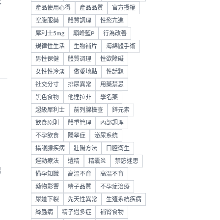
及
產品使用心得
產品品質
官方授權
空腹服藥
體質調理
性慾亢進
犀利士5mg
巔峰藍P
行為改善
規律性生活
生物補片
海綿體手術
男性保健
體質调理
性欲障礙
女性性冷淡
做愛地點
性話題
社交分寸
排尿異常
用藥禁忌
黑色食物
他達拉非
學名藥
超級犀利士
前列腺檢查
鋅元素
飲食原則
體重管理
內部調理
不孕飲食
隱睾症
泌尿系統
攝護腺疾病
壯陽方法
口腔衛生
運動療法
遺精
精囊炎
禁慾迷思
男
備孕知識
高溫不育
高温不育
藥物影響
精子品質
不孕症治療
尿道下裂
先天性異常
生殖系統疾病
絲蟲病
精子過多症
補腎食物