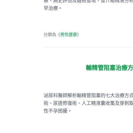
察、病史評估及體檢發現，並介紹精液分
早治療。
分類為《
男性健康
》
輸精管阻塞治療
泌尿科醫師解析輸精管阻塞的七大治療方
術、尿道修復術、人工精液囊收集及穿刺
性不孕困擾。