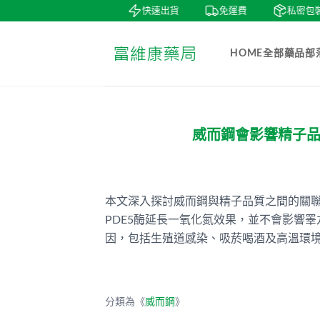
鑒賞
貨到付款
快速出貨
免運費
私密包裝
HOME
全部藥品
部
威而鋼會影響精子
本文深入探討威而鋼與精子品質之間的關
PDE5酶延長一氧化氮效果，並不會影響
因，包括生殖道感染、吸菸喝酒及高溫環
分類為《
威而鋼
》