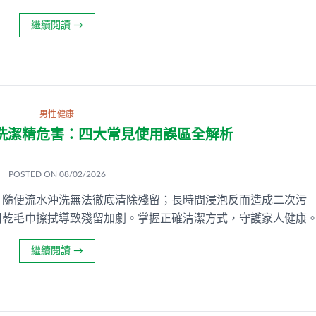
繼續閱讀
→
男性健康
洗潔精危害：四大常見使用誤區全解析
POSTED ON
08/02/2026
：隨便流水沖洗無法徹底清除殘留；長時間浸泡反而造成二次污
用乾毛巾擦拭導致殘留加劇。掌握正確清潔方式，守護家人健康
繼續閱讀
→