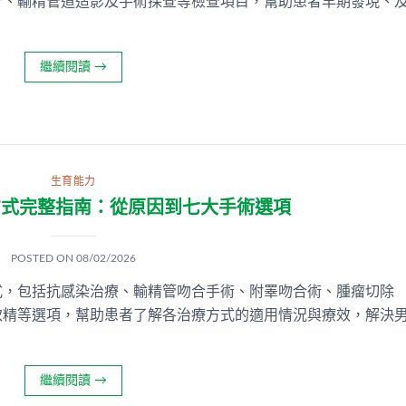
析、輸精管道造影及手術探查等檢查項目，幫助患者早期發現、
繼續閱讀
→
生育能力
方式完整指南：從原因到七大手術選項
POSTED ON
08/02/2026
式，包括抗感染治療、輸精管吻合手術、附睪吻合術、腫瘤切除
取精等選項，幫助患者了解各治療方式的適用情況與療效，解決
繼續閱讀
→