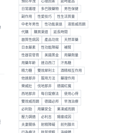
預防早洩
心理因素
延時產品
日常護理
多巴胺藥物
男性保健
副作用
性愛技巧
性生活質量
中老年男性
性功能衰退
液態威而鋼
力
代購
購買渠道
延長時間
器質性病因
產品功效
天然草藥
日本藤素
性功能障礙
補腎
性器官發育
美國黑金
用藥劑量
用藥年齡
達泊西汀
汗馬糖
精力糖
雙效犀利士
酒精相互作用
他達那非
服用方法
藥理作用
樂威壯
伐地那非
德國紅魔
西地那非
每日錠療法
使用心得
雙效威而鋼
德國必邦
早洩治療
必利勁
用藥安全
果凍威而鋼
壓力調適
必利吉
陽痿成因
著
夫妻關係
射精障礙
前列腺炎
行為療法
陰莖增粗
海綿體