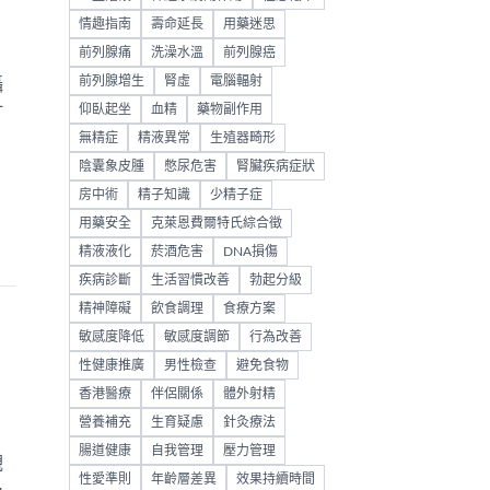
情趣指南
壽命延長
用藥迷思
前列腺痛
洗澡水溫
前列腺癌
前列腺增生
腎虛
電腦輻射
攝
仰臥起坐
血精
藥物副作用
打
無精症
精液異常
生殖器畸形
陰囊象皮腫
憋尿危害
腎臟疾病症狀
房中術
精子知識
少精子症
用藥安全
克萊恩費爾特氏綜合徵
精液液化
菸酒危害
DNA損傷
疾病診斷
生活習慣改善
勃起分級
精神障礙
飲食調理
食療方案
敏感度降低
敏感度調節
行為改善
性健康推廣
男性檢查
避免食物
香港醫療
伴侶關係
體外射精
營養補充
生育疑慮
針灸療法
腸道健康
自我管理
壓力管理
觀
性愛準則
年齡層差異
效果持續時間