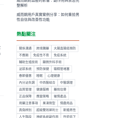
威而鋼對血壓的影響：副作用與禁忌完
整解析
威而鋼用戶真實案例分享：如何重拾男
性自信與改善性功能
熱點關注
业
關係溝通
跨境購藥
大腸直腸癌預防
参
不應期
免疫性不育
免疫系統
輔助生殖技術
顯微外科手術
泌尿系统
预防保健
输精管堵塞
春節優惠
睡眠
心理健康
內分泌失調
中西醫結合
中醫調理
品質管理
健康服務
藥局信譽
正品保障
應變策略
催情產品
用藥注意事項
果凍劑型
情趣用品
真偽辨別
超級雙效犀利士
新婚男性
人生階段
神經系統副作用
性慾低下