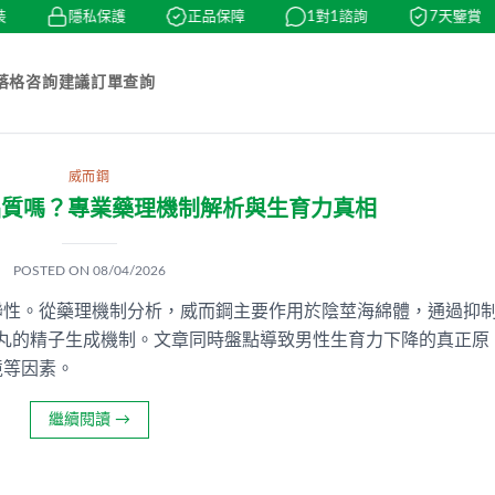
隱私保護
正品保障
1對1諮詢
7天鑒賞
落格
咨詢建議
訂單查詢
威而鋼
品質嗎？專業藥理機制解析與生育力真相
POSTED ON
08/04/2026
聯性。從藥理機制分析，威而鋼主要作用於陰莖海綿體，通過抑
睪丸的精子生成機制。文章同時盤點導致男性生育力下降的真正原
境等因素。
繼續閱讀
→