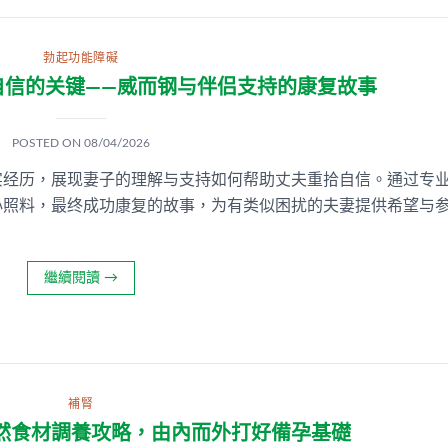
勃起功能障礙
自信的关键——威而钢与伴侣支持的康复故事
POSTED ON
08/04/2026
实经历，展现妻子的理解与支持如何帮助丈夫重拾自信。通过专
心照料，最终成功康复的故事，为有类似困扰的夫妻提供希望与
繼續閱讀
→
補腎
然食材調養攻略，由內而外打好備孕基礎