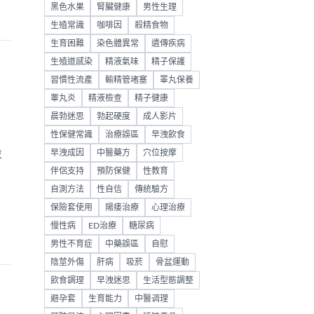
黑色水果
腎臟健康
男性生理
生殖常識
咖啡因
殺精食物
生育困難
染色體異常
遺傳疾病
生殖道感染
精液氣味
精子保護
習慣性流產
輸精管堵塞
睪丸保養
睾丸炎
精液檢查
精子健康
晨勃迷思
勃起硬度
成人影片
性保健常識
治療誤區
早洩飲食
並
早洩成因
中醫藥方
穴位按摩
伴侶支持
預防保健
性教育
自測方法
性自信
傳統驗方
保險套使用
陽痿治療
心理治療
慢性病
ED治療
糖尿病
男性不育症
中藥誤區
自慰
陰莖外傷
肝病
吸菸
骨盆運動
飲食調理
早洩迷思
生活型態調整
避孕套
生育能力
中醫调理