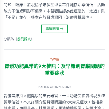
問題。臨床上發現精子增多症患者常伴隨存活率偏低、活動
能力不佳或畸形率偏高。中醫觀點認為此症屬於「太過」與
「不足」並存，根本在於腎虛濕阻，治療具挑戰性。
繼續閱讀
→
分類為《
前列腺炎
》
高血壓
腎髒功能異常的9大警訊：及早識別腎臟問題的
重要症狀
POSTED ON
07/16/2026
腎髒是維持人體健康的重要器官，一旦功能受損會出現多種
警示信號。本文詳細介紹腎髒問題的9大常見症狀，包括身
體水腫、血壓升高、排尿異常、尿液檢驗異常、肢體冰冷、