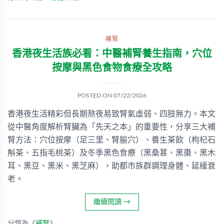
補腎
香港夜生活族必看：中醫補腎養生指南，穴位
按摩與黑色食物食療全攻略
POSTED ON
07/22/2026
香港夜生活精彩但長期熬夜易致腎氣虛弱、四肢無力。本文
從中醫角度解析腎臟為「先天之本」的重要性，分享三大補
腎方法：穴位按摩（足三里、腎腧穴）、養生茶飲（枸杞石
斛茶、五指毛桃茶）及冬季黑色食療（黑桑葚、黑棗、黑木
耳、黑豆、黑米、黑芝麻），助都市族群調理身體、延緩衰
老。
繼續閱讀
→
分類為《
補腎
》