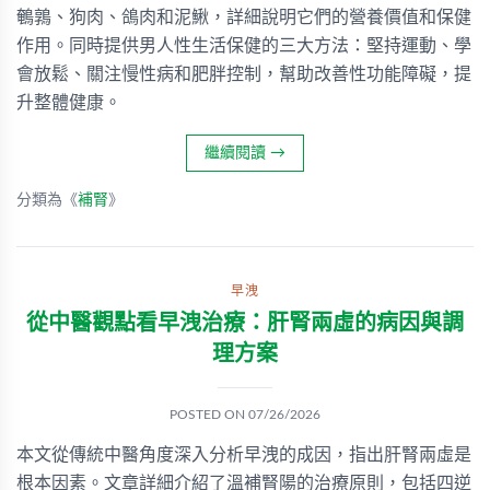
鵪鶉、狗肉、鴿肉和泥鰍，詳細說明它們的營養價值和保健
作用。同時提供男人性生活保健的三大方法：堅持運動、學
會放鬆、關注慢性病和肥胖控制，幫助改善性功能障礙，提
升整體健康。
繼續閱讀
→
分類為《
補腎
》
早洩
從中醫觀點看早洩治療：肝腎兩虛的病因與調
理方案
POSTED ON
07/26/2026
本文從傳統中醫角度深入分析早洩的成因，指出肝腎兩虛是
根本因素。文章詳細介紹了溫補腎陽的治療原則，包括四逆