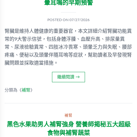
暈耳鳴的早期預警
POSTED ON
07/27/2026
腎臟是維持人體健康的重要器官，本文詳細介紹腎臟功能異
常的9大警示信號，包括身體浮腫、血壓升高、排尿量異
常、尿液檢驗異常、四肢冰冷畏寒、頭暈乏力與失眠、腰部
疼痛、便秘以及頭暈伴隨耳鳴等症狀，幫助讀者及早發現腎
臟問題並採取適當措施。
繼續閱讀
→
分類為《
補腎
》
補腎
黑色水果助男人補腎強身 營養師揭秘五大超級
食物與補腎蔬菜