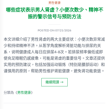
男性健康
哪些症状表示男人肾虚？小便次数少、精神不
振的警示信号与预防方法
POSTED ON
07/21/2026
本文详细介绍了男性肾虚的两大主要症状：小便次数异常减
少和持续精神不济。从医学角度解析肾脏功能与排尿的关
系，说明健康成人每日应排尿4-8次。若排尿频率偏低或即
使充足睡眠仍感疲惫，可能是肾虚的重要信号。文章还提供
实用的预防建议，包括加强运动锻炼（特别是腰部运动）和
谨慎用药原则，帮助男性维护肾脏健康，避免肾功能衰退。
繼續閱讀
→
分類為《
男性健康
》