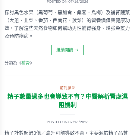
POSTED ON
07/16/2026
探討黑色水果（黑葡萄、黑加侖、桑葚、烏梅）及補腎蔬菜
（大蔥、韭菜、番茄、西蘭花、菠菜）的營養價值與健康功
效，了解這些天然食物如何幫助男性補腎強身、增強免疫力
及預防疾病。
繼續閱讀
→
分類為《
補腎
》
前列腺炎
精子數量過多也會導致不育？中醫解析腎虛濕
阻機制
POSTED ON
07/16/2026
精子計數超過3億／毫升可能導致不育，主要源於精子品質