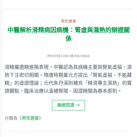
男性健康
中醫解析滑精病因病機：腎虛與濕熱的辯證關
係
POSTED ON
08/02/2026
滑精屬遺精進階表現，中醫認為其病機主要與腎氣虛損、濕
熱下注密切相關。隋唐時期巢元方提出「腎氣虛損，不能藏
精」的虛證理論；元代朱丹溪則補充「精滑專主濕熱」的實
證觀點。臨床治療以溫補腎陽、固澀精關為基本原則。
繼續閱讀
→
分類為《
男性健康
》