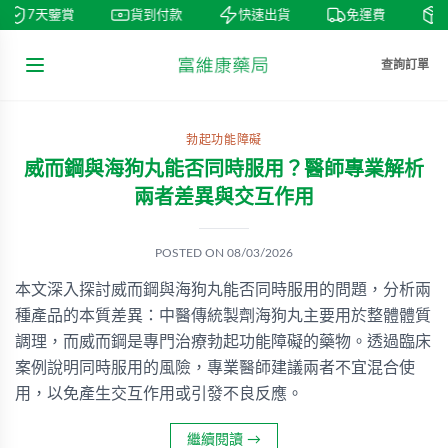
7天鑒賞
貨到付款
快速出貨
免運費
私
查詢訂單
勃起功能障礙
威而鋼與海狗丸能否同時服用？醫師專業解析
兩者差異與交互作用
POSTED ON
08/03/2026
本文深入探討威而鋼與海狗丸能否同時服用的問題，分析兩
種產品的本質差異：中醫傳統製劑海狗丸主要用於整體體質
調理，而威而鋼是專門治療勃起功能障礙的藥物。透過臨床
案例說明同時服用的風險，專業醫師建議兩者不宜混合使
用，以免產生交互作用或引發不良反應。
繼續閱讀
→