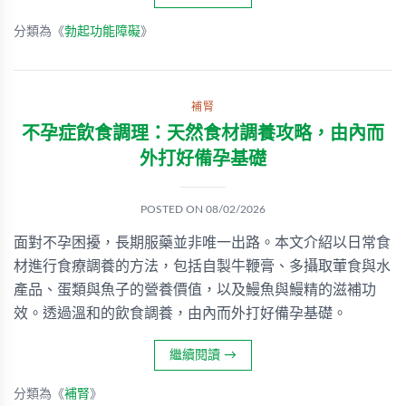
分類為《
勃起功能障礙
》
補腎
不孕症飲食調理：天然食材調養攻略，由內而
外打好備孕基礎
POSTED ON
08/02/2026
面對不孕困擾，長期服藥並非唯一出路。本文介紹以日常食
材進行食療調養的方法，包括自製牛鞭膏、多攝取葷食與水
產品、蛋類與魚子的營養價值，以及鰻魚與鰻精的滋補功
效。透過溫和的飲食調養，由內而外打好備孕基礎。
繼續閱讀
→
分類為《
補腎
》