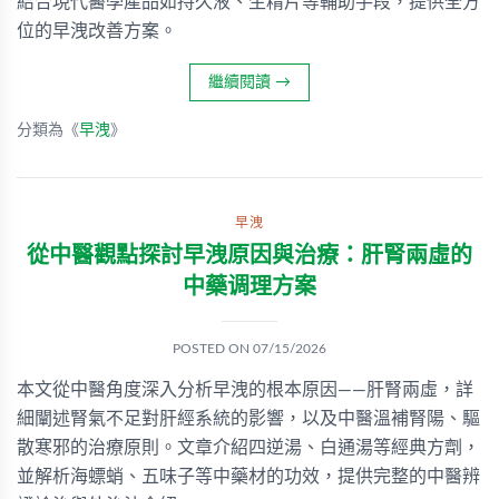
結合現代醫學產品如持久液、生精片等輔助手段，提供全方
位的早洩改善方案。
繼續閱讀
→
分類為《
早洩
》
早洩
從中醫觀點探討早洩原因與治療：肝腎兩虛的
中藥调理方案
POSTED ON
07/15/2026
本文從中醫角度深入分析早洩的根本原因——肝腎兩虛，詳
細闡述腎氣不足對肝經系統的影響，以及中醫溫補腎陽、驅
散寒邪的治療原則。文章介紹四逆湯、白通湯等經典方劑，
並解析海螵蛸、五味子等中藥材的功效，提供完整的中醫辨