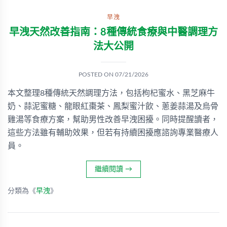
早洩
早洩天然改善指南：8種傳統食療與中醫調理方
法大公開
POSTED ON
07/21/2026
本文整理8種傳統天然調理方法，包括枸杞蜜水、黑芝麻牛
奶、蒜泥蜜糖、龍眼紅棗茶、鳳梨蜜汁飲、蔥姜蒜湯及烏骨
雞湯等食療方案，幫助男性改善早洩困擾。同時提醒讀者，
這些方法雖有輔助效果，但若有持續困擾應諮詢專業醫療人
員。
繼續閱讀
→
分類為《
早洩
》