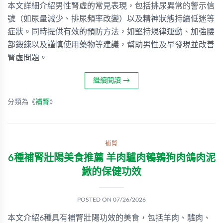
本文詳細介紹男性腎虛的常見表現，包括排尿異常的警示信
號（如尿量減少、排尿頻率改變）以及精神狀態持續低迷等
症狀。同時提供有效的預防方法，如堅持規律運動、加強腰
部鍛鍊以及謹慎使用藥物等建議，幫助男性及早發現並改善
腎虛問題。
繼續閱讀
→
分類為《
補腎
》
補腎
6種補腎壯陽美食推薦 羊肉驢肉鵪鶉狗肉鴿肉泥
鰍的保健功效
POSTED ON
07/26/2026
本文介紹6種具有補腎壯陽功效的美食，包括羊肉、驢肉、