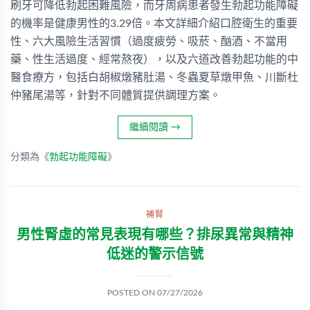
刷牙可降低勃起困難風險，而牙周病患者發生勃起功能障礙
的機率是健康男性的3.29倍。本文詳細介紹口腔衛生的重要
性、六大風險生活習慣（過度疲勞、吸菸、酗酒、不當用
藥、性生活過度、經常熬夜），以及六道改善勃起功能的中
醫食療方，包括白胡椒燉豬肚湯、冬蟲夏草燉甲魚、川斷杜
仲豬尾湯等，針對不同體質提供調理方案。
繼續閱讀
→
分類為《
勃起功能障礙
》
補腎
男性腎虛的常見表現有哪些？排尿異常與精神
低迷的警示信號
POSTED ON
07/27/2026