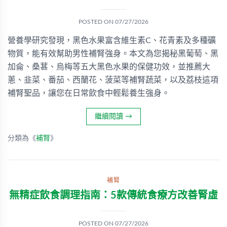
POSTED ON
07/27/2026
營養學研究發現，黑色水果富含維生素C、花青素及多種礦
物質，能有效幫助男性補腎強身。本文為您揭秘黑葡萄、黑
加侖、桑葚、烏梅等五大黑色水果的保健功效，並推薦大
蔥、韭菜、番茄、西蘭花、菠菜等補腎蔬菜，以及荔枝這項
補腎聖品，讓您在日常飲食中輕鬆養生強身。
繼續閱讀
→
分類為《
補腎
》
補腎
無精症飲食調理指南：5款傳統食療方改善腎虛
POSTED ON
07/27/2026