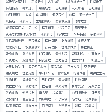
超級雙效犀利士
新婚男性
人生階段
神經系統副作用
性慾低下
情趣指南
壽命延長
用藥迷思
前列腺痛
洗澡水溫
前列腺癌
前列腺增生
腎虛
電腦輻射
仰臥起坐
血精
藥物副作用
無精症
精液異常
生殖器畸形
陰囊象皮腫
憋尿危害
腎臟疾病症狀
房中術
精子知識
少精子症
用藥安全
克萊恩費爾特氏綜合徵
精液液化
菸酒危害
DNA損傷
疾病診斷
生活習慣改善
勃起分級
精神障礙
飲食調理
食療方案
敏感度降低
敏感度調節
行為改善
性健康推廣
男性檢查
避免食物
香港醫療
伴侶關係
體外射精
營養補充
生育疑慮
針灸療法
腸道健康
自我管理
壓力管理
性愛準則
年齡層差異
效果持續時間
產品使用心得
產品品質
官方授權
空腹服藥
體質調理
性慾亢進
犀利士5mg
巔峰藍P
行為改善
規律性生活
生物補片
海綿體手術
男性保健
體質调理
性欲障礙
女性性冷淡
做愛地點
性話題
社交分寸
排尿異常
用藥禁忌
黑色食物
他達拉非
學名藥
超級犀利士
前列腺檢查
鋅元素
飲食原則
體重管理
內部調理
不孕飲食
隱睾症
泌尿系統
攝護腺疾病
壯陽方法
口腔衛生
運動療法
遺精
精囊炎