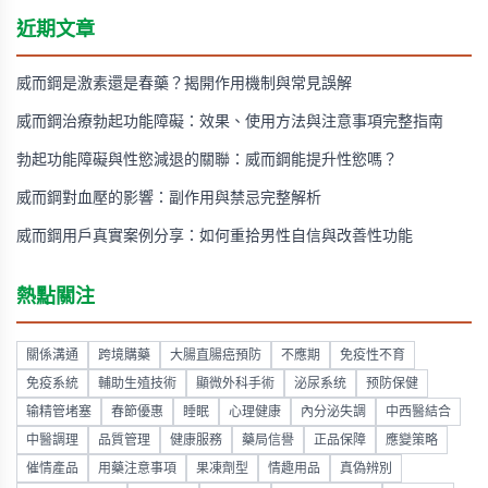
近期文章
威而鋼是激素還是春藥？揭開作用機制與常見誤解
威而鋼治療勃起功能障礙：效果、使用方法與注意事項完整指南
勃起功能障礙與性慾減退的關聯：威而鋼能提升性慾嗎？
威而鋼對血壓的影響：副作用與禁忌完整解析
威而鋼用戶真實案例分享：如何重拾男性自信與改善性功能
熱點關注
關係溝通
跨境購藥
大腸直腸癌預防
不應期
免疫性不育
免疫系統
輔助生殖技術
顯微外科手術
泌尿系统
预防保健
输精管堵塞
春節優惠
睡眠
心理健康
內分泌失調
中西醫結合
中醫調理
品質管理
健康服務
藥局信譽
正品保障
應變策略
催情產品
用藥注意事項
果凍劑型
情趣用品
真偽辨別