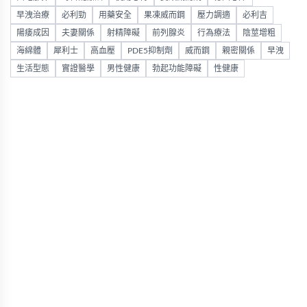
早洩治療
必利勁
用藥安全
果凍威而鋼
壓力調適
必利吉
陽痿成因
夫妻關係
射精障礙
前列腺炎
行為療法
陰莖增粗
海綿體
犀利士
高血壓
PDE5抑制劑
威而鋼
親密關係
早洩
生活型態
實證醫學
男性健康
勃起功能障礙
性健康