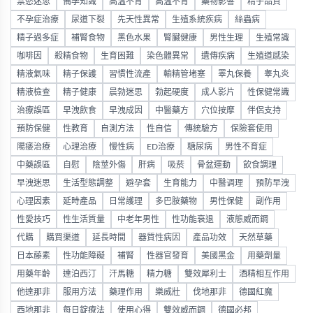
禁慾迷思
備孕知識
高溫不育
高温不育
藥物影響
精子品質
不孕症治療
尿道下裂
先天性異常
生殖系統疾病
絲蟲病
精子過多症
補腎食物
黑色水果
腎臟健康
男性生理
生殖常識
咖啡因
殺精食物
生育困難
染色體異常
遺傳疾病
生殖道感染
精液氣味
精子保護
習慣性流產
輸精管堵塞
睪丸保養
睾丸炎
精液檢查
精子健康
晨勃迷思
勃起硬度
成人影片
性保健常識
治療誤區
早洩飲食
早洩成因
中醫藥方
穴位按摩
伴侶支持
預防保健
性教育
自測方法
性自信
傳統驗方
保險套使用
陽痿治療
心理治療
慢性病
ED治療
糖尿病
男性不育症
中藥誤區
自慰
陰莖外傷
肝病
吸菸
骨盆運動
飲食調理
早洩迷思
生活型態調整
避孕套
生育能力
中醫调理
預防早洩
心理因素
延時產品
日常護理
多巴胺藥物
男性保健
副作用
性愛技巧
性生活質量
中老年男性
性功能衰退
液態威而鋼
代購
購買渠道
延長時間
器質性病因
產品功效
天然草藥
日本藤素
性功能障礙
補腎
性器官發育
美國黑金
用藥劑量
用藥年齡
達泊西汀
汗馬糖
精力糖
雙效犀利士
酒精相互作用
他達那非
服用方法
藥理作用
樂威壯
伐地那非
德國紅魔
西地那非
每日錠療法
使用心得
雙效威而鋼
德國必邦