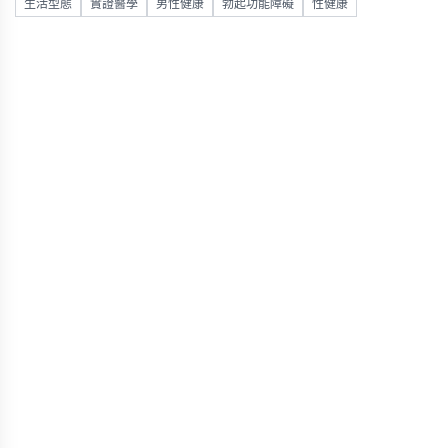
生活型態
實證醫學
男性健康
勃起功能障礙
性健康