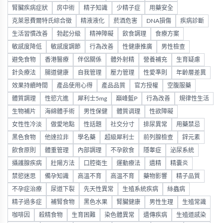
腎臟疾病症狀
房中術
精子知識
少精子症
用藥安全
克萊恩費爾特氏綜合徵
精液液化
菸酒危害
DNA損傷
疾病診斷
生活習慣改善
勃起分級
精神障礙
飲食調理
食療方案
敏感度降低
敏感度調節
行為改善
性健康推廣
男性檢查
避免食物
香港醫療
伴侶關係
體外射精
營養補充
生育疑慮
針灸療法
腸道健康
自我管理
壓力管理
性愛準則
年齡層差異
效果持續時間
產品使用心得
產品品質
官方授權
空腹服藥
體質調理
性慾亢進
犀利士5mg
巔峰藍P
行為改善
規律性生活
生物補片
海綿體手術
男性保健
體質调理
性欲障礙
女性性冷淡
做愛地點
性話題
社交分寸
排尿異常
用藥禁忌
黑色食物
他達拉非
學名藥
超級犀利士
前列腺檢查
鋅元素
飲食原則
體重管理
內部調理
不孕飲食
隱睾症
泌尿系統
攝護腺疾病
壯陽方法
口腔衛生
運動療法
遺精
精囊炎
禁慾迷思
備孕知識
高溫不育
高温不育
藥物影響
精子品質
不孕症治療
尿道下裂
先天性異常
生殖系統疾病
絲蟲病
精子過多症
補腎食物
黑色水果
腎臟健康
男性生理
生殖常識
咖啡因
殺精食物
生育困難
染色體異常
遺傳疾病
生殖道感染