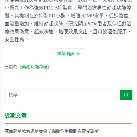
印度樂威壯Levifil-20伐地那非是一款被稱為「火焰」的橙色
小藥丸，作為強效PDE-5抑製劑，專門治療男性勃起功能障
礙。其機制在於抑制PDE5酶，增強cGMP水平，促進陰莖
血流量增加，維持勃起狀態。研究顯示90%患者及伴侶對治
療效果滿意，起效快速，增硬效果突出，且可飲酒後服用，
安全性高。
繼續閱讀
→
分類為《
勃起功能障礙
》
近期文章
威而鋼是激素還是春藥？揭開作用機制與常見誤解