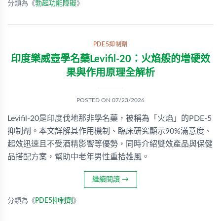
分類為《
勃起功能障礙
》
PDE5抑制劑
印度樂威壺學名藥Levifil-20：火焰般的增硬效
果與作用原理全解析
POSTED ON
07/23/2026
Levifil-20是印度伐地那非學名藥，被稱為「火焰」的PDE-5
抑制劑。本文詳解其作用機制、臨床研究顯示90%滿意度、
起效迅速且不受酒精影響等優勢，同時介紹雙效產品與保健
品搭配方案，幫助中老年男性重拾雄風。
繼續閱讀
→
分類為《
PDE5抑制劑
》