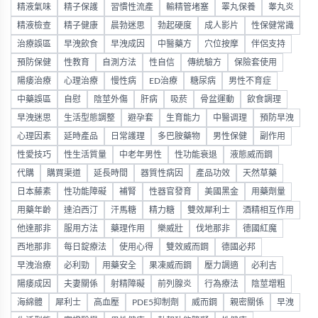
精液氣味
精子保護
習慣性流產
輸精管堵塞
睪丸保養
睾丸炎
精液檢查
精子健康
晨勃迷思
勃起硬度
成人影片
性保健常識
治療誤區
早洩飲食
早洩成因
中醫藥方
穴位按摩
伴侶支持
預防保健
性教育
自測方法
性自信
傳統驗方
保險套使用
陽痿治療
心理治療
慢性病
ED治療
糖尿病
男性不育症
中藥誤區
自慰
陰莖外傷
肝病
吸菸
骨盆運動
飲食調理
早洩迷思
生活型態調整
避孕套
生育能力
中醫调理
預防早洩
心理因素
延時產品
日常護理
多巴胺藥物
男性保健
副作用
性愛技巧
性生活質量
中老年男性
性功能衰退
液態威而鋼
代購
購買渠道
延長時間
器質性病因
產品功效
天然草藥
日本藤素
性功能障礙
補腎
性器官發育
美國黑金
用藥劑量
用藥年齡
達泊西汀
汗馬糖
精力糖
雙效犀利士
酒精相互作用
他達那非
服用方法
藥理作用
樂威壯
伐地那非
德國紅魔
西地那非
每日錠療法
使用心得
雙效威而鋼
德國必邦
早洩治療
必利勁
用藥安全
果凍威而鋼
壓力調適
必利吉
陽痿成因
夫妻關係
射精障礙
前列腺炎
行為療法
陰莖增粗
海綿體
犀利士
高血壓
PDE5抑制劑
威而鋼
親密關係
早洩