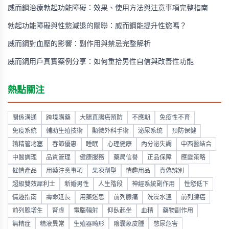
威而鋼治療勃起功能障礙：效果、使用方法與注意事項完整指南
勃起功能障礙與性慾減退的關聯：威而鋼能提升性慾嗎？
威而鋼對血壓的影響：副作用與禁忌完整解析
威而鋼用戶真實案例分享：如何重拾男性自信與改善性功能
熱點關注
關係溝通
跨境購藥
大腸直腸癌預防
不應期
免疫性不育
免疫系統
輔助生殖技術
顯微外科手術
泌尿系统
预防保健
输精管堵塞
春節優惠
睡眠
心理健康
內分泌失調
中西醫結合
中醫調理
品質管理
健康服務
藥局信譽
正品保障
應變策略
催情產品
用藥注意事項
果凍劑型
情趣用品
真偽辨別
超級雙效犀利士
新婚男性
人生階段
神經系統副作用
性慾低下
情趣指南
壽命延長
用藥迷思
前列腺痛
洗澡水溫
前列腺癌
前列腺增生
腎虛
電腦輻射
仰臥起坐
血精
藥物副作用
無精症
精液異常
生殖器畸形
陰囊象皮腫
憋尿危害