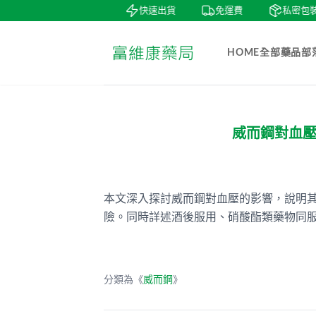
鑒賞
貨到付款
快速出貨
免運費
私密包裝
HOME
全部藥品
部
威而鋼對血
本文深入探討威而鋼對血壓的影響，說明
險。同時詳述酒後服用、硝酸酯類藥物同
分類為《
威而鋼
》