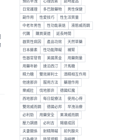
預防早洩
心理因素
延時產品
日常護理
多巴胺藥物
男性保健
副作用
性愛技巧
性生活質量
中老年男性
性功能衰退
液態威而鋼
代購
購買渠道
延長時間
鋼
器質性病因
產品功效
天然草藥
物
日本藤素
性功能障礙
補腎
性器官發育
美國黑金
用藥劑量
用藥年齡
達泊西汀
汗馬糖
精力糖
雙效犀利士
酒精相互作用
他達那非
服用方法
藥理作用
樂威壯
伐地那非
德國紅魔
西地那非
每日錠療法
使用心得
雙效威而鋼
德國必邦
早洩治療
必利勁
用藥安全
果凍威而鋼
壓力調適
必利吉
陽痿成因
夫妻關係
射精障礙
前列腺炎
行為療法
陰莖增粗
海綿體