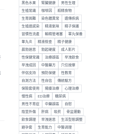
黑色水果
腎臟健康
男性生理
生殖常識
咖啡因
殺精食物
生育困難
染色體異常
遺傳疾病
生殖道感染
精液氣味
精子保護
習慣性流產
輸精管堵塞
睪丸保養
睾丸炎
精液檢查
精子健康
晨勃迷思
勃起硬度
成人影片
者
性保健常識
治療誤區
早洩飲食
；
早洩成因
中醫藥方
穴位按摩
專
伴侶支持
預防保健
性教育
自測方法
性自信
傳統驗方
保險套使用
陽痿治療
心理治療
慢性病
ED治療
糖尿病
男性不育症
中藥誤區
自慰
陰莖外傷
肝病
吸菸
骨盆運動
飲食調理
早洩迷思
生活型態調整
避孕套
生育能力
中醫调理