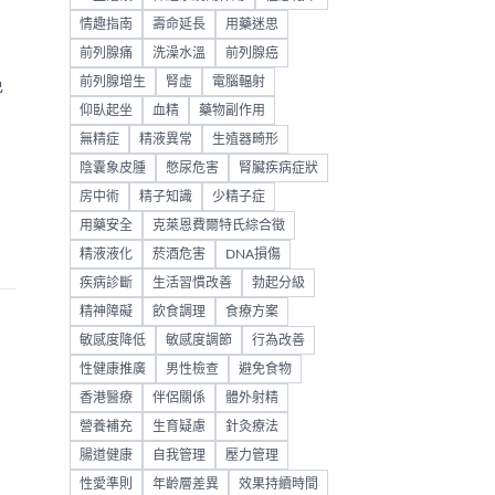
情趣指南
壽命延長
用藥迷思
前列腺痛
洗澡水溫
前列腺癌
前列腺增生
腎虛
電腦輻射
免
仰臥起坐
血精
藥物副作用
無精症
精液異常
生殖器畸形
陰囊象皮腫
憋尿危害
腎臟疾病症狀
房中術
精子知識
少精子症
用藥安全
克萊恩費爾特氏綜合徵
精液液化
菸酒危害
DNA損傷
疾病診斷
生活習慣改善
勃起分級
精神障礙
飲食調理
食療方案
敏感度降低
敏感度調節
行為改善
性健康推廣
男性檢查
避免食物
香港醫療
伴侶關係
體外射精
營養補充
生育疑慮
針灸療法
腸道健康
自我管理
壓力管理
性愛準則
年齡層差異
效果持續時間