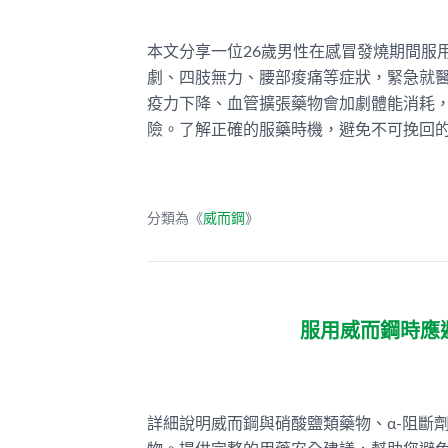
本文分享一位26歲男性在感冒發燒期間服
劇、四肢無力、腰部痠痛等症狀，緊急就
疫力下降、血管擴張藥物會加劇體能消耗
險。了解正確的服藥時機，避免不可挽回
分類為《
威而鋼
》
服用威而鋼時應避
詳細說明威而鋼與硝酸鹽類藥物、α-阻斷劑