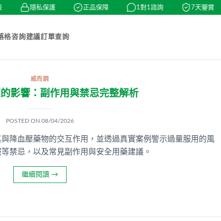
隱私保護
正品保障
1對1諮詢
7天鑒賞
落格
咨詢建議
訂單查詢
威而鋼
壓的影響：副作用與禁忌完整解析
POSTED ON
08/04/2026
其與降血壓藥物的交互作用，並透過真實案例警示過量服用的風
服等禁忌，以及常見副作用與安全用藥建議。
繼續閱讀
→