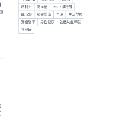
可
犀利士
高血壓
PDE5抑制劑
重
威而鋼
親密關係
早洩
生活型態
實證醫學
男性健康
勃起功能障礙
性健康
確
這