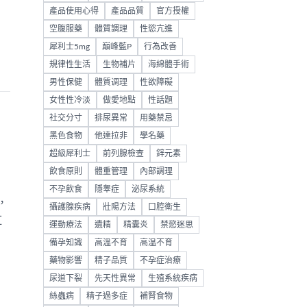
產品使用心得
產品品質
官方授權
空腹服藥
體質調理
性慾亢進
犀利士5mg
巔峰藍P
行為改善
規律性生活
生物補片
海綿體手術
男性保健
體質调理
性欲障礙
女性性冷淡
做愛地點
性話題
社交分寸
排尿異常
用藥禁忌
黑色食物
他達拉非
學名藥
超級犀利士
前列腺檢查
鋅元素
飲食原則
體重管理
內部調理
不孕飲食
隱睾症
泌尿系統
，
攝護腺疾病
壯陽方法
口腔衛生
紅
運動療法
遺精
精囊炎
禁慾迷思
備孕知識
高溫不育
高温不育
藥物影響
精子品質
不孕症治療
尿道下裂
先天性異常
生殖系統疾病
絲蟲病
精子過多症
補腎食物