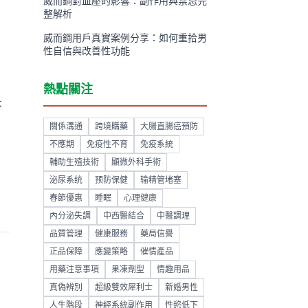
威而鋼對血壓的影響：副作用與禁忌完
整解析
威而鋼用戶真實案例分享：如何重拾男
性自信與改善性功能
熱點關注
不
，
關係溝通
跨境購藥
大腸直腸癌預防
不應期
免疫性不育
免疫系統
輔助生殖技術
顯微外科手術
泌尿系统
预防保健
输精管堵塞
春節優惠
睡眠
心理健康
內分泌失調
中西醫結合
中醫調理
品質管理
健康服務
藥局信譽
正品保障
應變策略
催情產品
用藥注意事項
果凍劑型
情趣用品
真偽辨別
超級雙效犀利士
新婚男性
人生階段
神經系統副作用
性慾低下