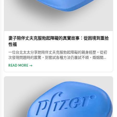
妻子陪伴丈夫克服勃起障礙的真實故事：從困境到重拾
性福
一位台北太太分享她陪伴丈夫克服勃起障礙的親身經歷。從初
次發現問題時的震驚，到嘗試各種方法仍屢試不順，婚姻關係
陷入危機，最後在專業醫師建議下使用威而鋼，成功幫助丈夫
READ MORE →
重拾自信，重新找回婚姻的熱情與幸福。