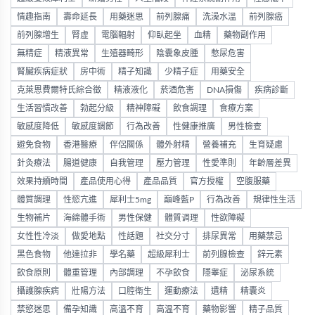
情趣指南
壽命延長
用藥迷思
前列腺痛
洗澡水溫
前列腺癌
前列腺增生
腎虛
電腦輻射
仰臥起坐
血精
藥物副作用
無精症
精液異常
生殖器畸形
陰囊象皮腫
憋尿危害
腎臟疾病症狀
房中術
精子知識
少精子症
用藥安全
克萊恩費爾特氏綜合徵
精液液化
菸酒危害
DNA損傷
疾病診斷
生活習慣改善
勃起分級
精神障礙
飲食調理
食療方案
敏感度降低
敏感度調節
行為改善
性健康推廣
男性檢查
避免食物
香港醫療
伴侶關係
體外射精
營養補充
生育疑慮
針灸療法
腸道健康
自我管理
壓力管理
性愛準則
年齡層差異
效果持續時間
產品使用心得
產品品質
官方授權
空腹服藥
體質調理
性慾亢進
犀利士5mg
巔峰藍P
行為改善
規律性生活
生物補片
海綿體手術
男性保健
體質调理
性欲障礙
女性性冷淡
做愛地點
性話題
社交分寸
排尿異常
用藥禁忌
黑色食物
他達拉非
學名藥
超級犀利士
前列腺檢查
鋅元素
飲食原則
體重管理
內部調理
不孕飲食
隱睾症
泌尿系統
攝護腺疾病
壯陽方法
口腔衛生
運動療法
遺精
精囊炎
禁慾迷思
備孕知識
高溫不育
高温不育
藥物影響
精子品質