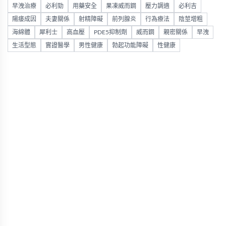
早洩治療
必利勁
用藥安全
果凍威而鋼
壓力調適
必利吉
陽痿成因
夫妻關係
射精障礙
前列腺炎
行為療法
陰莖增粗
海綿體
犀利士
高血壓
PDE5抑制劑
威而鋼
親密關係
早洩
生活型態
實證醫學
男性健康
勃起功能障礙
性健康