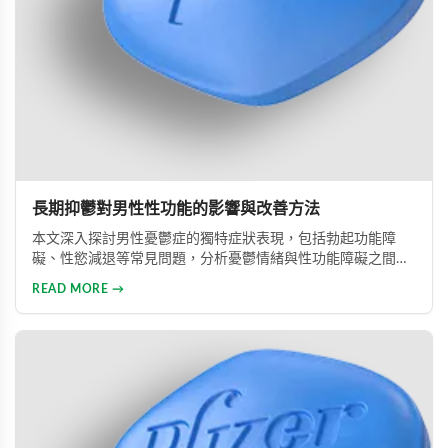
長期抑鬱對男性性功能的影響與改善方法
本文深入探討男性憂鬱症的獨特症狀表現，包括勃起功能障
礙、性慾減退等常見問題，分析憂鬱情緒與性功能障礙之間的
惡性循環關係，並提供包括藥物治療與心理諮詢在內的專業整
READ MORE →
合治療方案，協助男性患者及早康復、重獲健康生活。