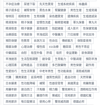
不孕症治療
尿道下裂
先天性異常
生殖系統疾病
絲蟲病
精子過多症
補腎食物
黑色水果
腎臟健康
男性生理
生殖常識
咖啡因
殺精食物
生育困難
染色體異常
遺傳疾病
生殖道感染
精液氣味
精子保護
習慣性流產
輸精管堵塞
睪丸保養
睾丸炎
精液檢查
精子健康
晨勃迷思
勃起硬度
成人影片
性保健常識
治療誤區
早洩飲食
早洩成因
中醫藥方
穴位按摩
伴侶支持
預防保健
性教育
自測方法
性自信
傳統驗方
保險套使用
陽痿治療
心理治療
慢性病
ED治療
糖尿病
男性不育症
中藥誤區
自慰
陰莖外傷
肝病
吸菸
骨盆運動
飲食調理
早洩迷思
生活型態調整
避孕套
生育能力
中醫调理
預防早洩
心理因素
延時產品
日常護理
多巴胺藥物
男性保健
副作用
性愛技巧
性生活質量
中老年男性
性功能衰退
液態威而鋼
代購
購買渠道
延長時間
器質性病因
產品功效
天然草藥
日本藤素
性功能障礙
補腎
性器官發育
美國黑金
用藥劑量
用藥年齡
達泊西汀
汗馬糖
精力糖
雙效犀利士
酒精相互作用
他達那非
服用方法
藥理作用
樂威壯
伐地那非
德國紅魔
西地那非
每日錠療法
使用心得
雙效威而鋼
德國必邦