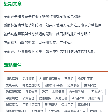
合適當的營養補充，一個月內即可感受到明顯的改善效果。
近期文章
威而鋼是激素還是春藥？揭開作用機制與常見誤解
威而鋼治療勃起功能障礙：效果、使用方法與注意事項完整指南
勃起功能障礙與性慾減退的關聯：威而鋼能提升性慾嗎？
威而鋼對血壓的影響：副作用與禁忌完整解析
威而鋼用戶真實案例分享：如何重拾男性自信與改善性功能
熱點關注
關係溝通
跨境購藥
大腸直腸癌預防
不應期
免疫性不育
免疫系統
輔助生殖技術
顯微外科手術
泌尿系统
预防保健
输精管堵塞
春節優惠
睡眠
心理健康
內分泌失調
中西醫結合
中醫調理
品質管理
健康服務
藥局信譽
正品保障
應變策略
催情產品
用藥注意事項
果凍劑型
情趣用品
真偽辨別
超級雙效犀利士
新婚男性
人生階段
神經系統副作用
性慾低下