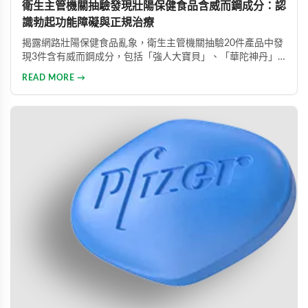
衛生主管機關抽驗發現壯陽保健食品含威而鋼成分：認
識勃起功能障礙與正規治療
揭露網路壯陽保健食品亂象，衛生主管機關抽驗20件產品中發
現3件含有威而鋼成分，包括「強人大寶貝」、「華陀神丹」
及「藏鞭王」。這些非法產品標榜天然成分卻摻雜藥物，對健
READ MORE →
康造成極大風險。本文同時介紹勃起功能障礙的類型與正規治
療方式，呼籲患者應勇敢尋求專業醫療協助。