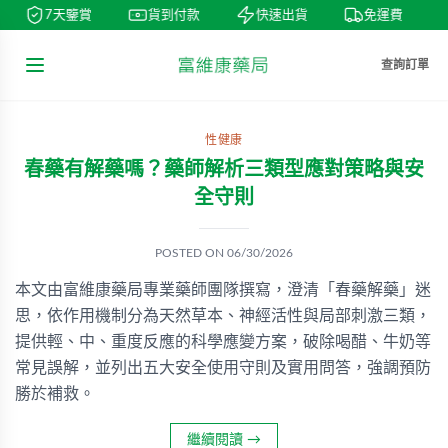
7天鑒賞
貨到付款
快速出貨
免運費
查詢訂單
性健康
春藥有解藥嗎？藥師解析三類型應對策略與安
全守則
POSTED ON
06/30/2026
本文由富維康藥局專業藥師團隊撰寫，澄清「春藥解藥」迷
思，依作用機制分為天然草本、神經活性與局部刺激三類，
提供輕、中、重度反應的科學應變方案，破除喝醋、牛奶等
常見誤解，並列出五大安全使用守則及實用問答，強調預防
勝於補救。
繼續閱讀
→