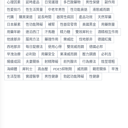
心理因素
延時產品
日常護理
多巴胺藥物
男性保健
副作用
性愛技巧
性生活質量
中老年男性
性功能衰退
液態威而鋼
代購
購買渠道
延長時間
器質性病因
產品功效
天然草藥
日本藤素
性功能障礙
補腎
性器官發育
美國黑金
用藥劑量
用藥年齡
達泊西汀
汗馬糖
精力糖
雙效犀利士
酒精相互作用
他達那非
服用方法
藥理作用
樂威壯
伐地那非
德國紅魔
西地那非
每日錠療法
使用心得
雙效威而鋼
德國必邦
早洩治療
必利勁
用藥安全
果凍威而鋼
壓力調適
必利吉
陽痿成因
夫妻關係
射精障礙
前列腺炎
行為療法
陰莖增粗
海綿體
犀利士
高血壓
PDE5抑制劑
威而鋼
親密關係
早洩
生活型態
實證醫學
男性健康
勃起功能障礙
性健康