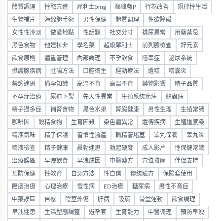
體質調理
性慾亢進
犀利士5mg
巔峰藍P
行為改善
規律性生活
生物補片
海綿體手術
男性保健
體質调理
性欲障礙
女性性冷淡
做愛地點
性話題
社交分寸
排尿異常
用藥禁忌
黑色食物
他達拉非
學名藥
超級犀利士
前列腺檢查
鋅元素
飲食原則
體重管理
內部調理
不孕飲食
隱睾症
泌尿系統
攝護腺疾病
壯陽方法
口腔衛生
運動療法
遺精
精囊炎
禁慾迷思
備孕知識
高溫不育
高温不育
藥物影響
精子品質
不孕症治療
尿道下裂
先天性異常
生殖系統疾病
絲蟲病
精子過多症
補腎食物
黑色水果
腎臟健康
男性生理
生殖常識
咖啡因
殺精食物
生育困難
染色體異常
遺傳疾病
生殖道感染
精液氣味
精子保護
習慣性流產
輸精管堵塞
睪丸保養
睾丸炎
精液檢查
精子健康
晨勃迷思
勃起硬度
成人影片
性保健常識
治療誤區
早洩飲食
早洩成因
中醫藥方
穴位按摩
伴侶支持
預防保健
性教育
自測方法
性自信
傳統驗方
保險套使用
陽痿治療
心理治療
慢性病
ED治療
糖尿病
男性不育症
中藥誤區
自慰
陰莖外傷
肝病
吸菸
骨盆運動
飲食調理
早洩迷思
生活型態調整
避孕套
生育能力
中醫调理
預防早洩