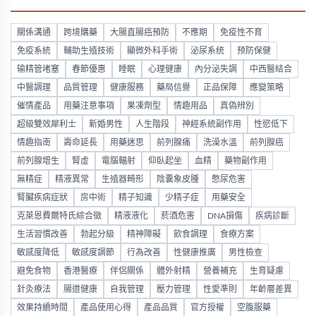
關係溝通
跨境購藥
大腸直腸癌預防
不應期
免疫性不育
免疫系統
輔助生殖技術
顯微外科手術
泌尿系统
预防保健
输精管堵塞
春節優惠
睡眠
心理健康
內分泌失調
中西醫結合
中醫調理
品質管理
健康服務
藥局信譽
正品保障
應變策略
催情產品
用藥注意事項
果凍劑型
情趣用品
真偽辨別
超級雙效犀利士
新婚男性
人生階段
神經系統副作用
性慾低下
情趣指南
壽命延長
用藥迷思
前列腺痛
洗澡水溫
前列腺癌
前列腺增生
腎虛
電腦輻射
仰臥起坐
血精
藥物副作用
無精症
精液異常
生殖器畸形
陰囊象皮腫
憋尿危害
腎臟疾病症狀
房中術
精子知識
少精子症
用藥安全
克萊恩費爾特氏綜合徵
精液液化
菸酒危害
DNA損傷
疾病診斷
生活習慣改善
勃起分級
精神障礙
飲食調理
食療方案
敏感度降低
敏感度調節
行為改善
性健康推廣
男性檢查
避免食物
香港醫療
伴侶關係
體外射精
營養補充
生育疑慮
針灸療法
腸道健康
自我管理
壓力管理
性愛準則
年齡層差異
效果持續時間
產品使用心得
產品品質
官方授權
空腹服藥