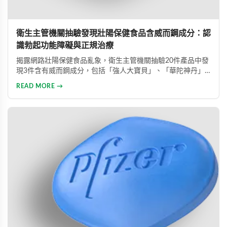
衛生主管機關抽驗發現壯陽保健食品含威而鋼成分：認
識勃起功能障礙與正規治療
揭露網路壯陽保健食品亂象，衛生主管機關抽驗20件產品中發
現3件含有威而鋼成分，包括「強人大寶貝」、「華陀神丹」
及「藏鞭王」。這些非法產品標榜天然成分卻摻雜藥物，對健
READ MORE →
康造成極大風險。本文同時介紹勃起功能障礙的類型與正規治
療方式，呼籲患者應勇敢尋求專業醫療協助。