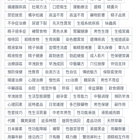
攝護腺疾病
壯陽方法
口腔衛生
運動療法
遺精
精囊炎
禁慾迷思
備孕知識
高溫不育
高温不育
藥物影響
精子品質
不孕症治療
尿道下裂
先天性異常
生殖系統疾病
絲蟲病
精子過多症
補腎食物
黑色水果
腎臟健康
男性生理
生殖常識
咖啡因
殺精食物
生育困難
染色體異常
遺傳疾病
生殖道感染
精液氣味
精子保護
習慣性流產
輸精管堵塞
睪丸保養
睾丸炎
精液檢查
精子健康
晨勃迷思
勃起硬度
成人影片
性保健常識
治療誤區
早洩飲食
早洩成因
中醫藥方
穴位按摩
伴侶支持
預防保健
性教育
自測方法
性自信
傳統驗方
保險套使用
陽痿治療
心理治療
慢性病
ED治療
糖尿病
男性不育症
中藥誤區
自慰
陰莖外傷
肝病
吸菸
骨盆運動
飲食調理
早洩迷思
生活型態調整
避孕套
生育能力
中醫调理
預防早洩
心理因素
延時產品
日常護理
多巴胺藥物
男性保健
副作用
性愛技巧
性生活質量
中老年男性
性功能衰退
液態威而鋼
代購
購買渠道
延長時間
器質性病因
產品功效
天然草藥
日本藤素
性功能障礙
補腎
性器官發育
美國黑金
用藥劑量
用藥年齡
達泊西汀
汗馬糖
精力糖
雙效犀利士
酒精相互作用