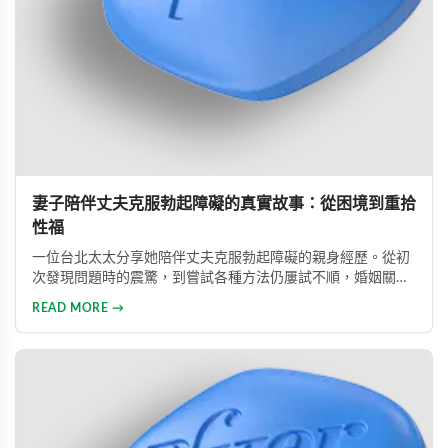
妻子陪伴丈夫克服勃起障礙的真實故事：從困境到重拾
性福
一位台北太太分享她陪伴丈夫克服勃起障礙的親身經歷。從初
次發現問題時的震驚，到嘗試各種方法仍屢試不順，婚姻關係
陷入危機，最後在專業醫師建議下使用威而鋼，成功幫助丈夫
READ MORE →
重拾自信，重新找回婚姻的熱情與幸福。