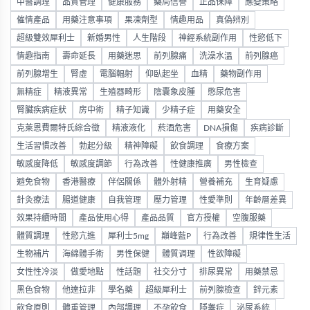
中醫調理
品質管理
健康服務
藥局信譽
正品保障
應變策略
催情產品
用藥注意事項
果凍劑型
情趣用品
真偽辨別
超級雙效犀利士
新婚男性
人生階段
神經系統副作用
性慾低下
情趣指南
壽命延長
用藥迷思
前列腺痛
洗澡水溫
前列腺癌
前列腺增生
腎虛
電腦輻射
仰臥起坐
血精
藥物副作用
無精症
精液異常
生殖器畸形
陰囊象皮腫
憋尿危害
腎臟疾病症狀
房中術
精子知識
少精子症
用藥安全
克萊恩費爾特氏綜合徵
精液液化
菸酒危害
DNA損傷
疾病診斷
生活習慣改善
勃起分級
精神障礙
飲食調理
食療方案
敏感度降低
敏感度調節
行為改善
性健康推廣
男性檢查
避免食物
香港醫療
伴侶關係
體外射精
營養補充
生育疑慮
針灸療法
腸道健康
自我管理
壓力管理
性愛準則
年齡層差異
效果持續時間
產品使用心得
產品品質
官方授權
空腹服藥
體質調理
性慾亢進
犀利士5mg
巔峰藍P
行為改善
規律性生活
生物補片
海綿體手術
男性保健
體質调理
性欲障礙
女性性冷淡
做愛地點
性話題
社交分寸
排尿異常
用藥禁忌
黑色食物
他達拉非
學名藥
超級犀利士
前列腺檢查
鋅元素
飲食原則
體重管理
內部調理
不孕飲食
隱睾症
泌尿系統