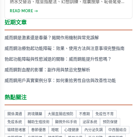
熱水交替浴、陰莖指壓法、幻想訓練、陰囊按摩、恥骨尾骨肌
鍛煉、海產品飲食調整等。透過這些方法能有效提升勃起功
READ MORE →
能、增強體力與持久力，重拾自信。只要持之以恆地實踐，配
合適當的營養補充，一個月內即可感受到明顯的改善效果。
近期文章
威而鋼是激素還是春藥？揭開作用機制與常見誤解
威而鋼治療勃起功能障礙：效果、使用方法與注意事項完整指南
勃起功能障礙與性慾減退的關聯：威而鋼能提升性慾嗎？
威而鋼對血壓的影響：副作用與禁忌完整解析
威而鋼用戶真實案例分享：如何重拾男性自信與改善性功能
熱點關注
關係溝通
跨境購藥
大腸直腸癌預防
不應期
免疫性不育
免疫系統
輔助生殖技術
顯微外科手術
泌尿系统
预防保健
输精管堵塞
春節優惠
睡眠
心理健康
內分泌失調
中西醫結合