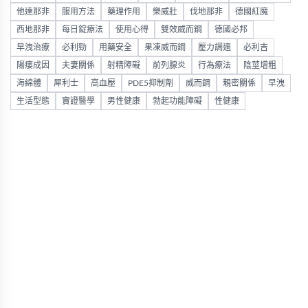
他達那非
服用方法
藥理作用
樂威壯
伐地那非
德國紅魔
西地那非
每日錠療法
使用心得
雙效威而鋼
德國必邦
早洩治療
必利勁
用藥安全
果凍威而鋼
壓力調適
必利吉
陽痿成因
夫妻關係
射精障礙
前列腺炎
行為療法
陰莖增粗
海綿體
犀利士
高血壓
PDE5抑制劑
威而鋼
親密關係
早洩
生活型態
實證醫學
男性健康
勃起功能障礙
性健康