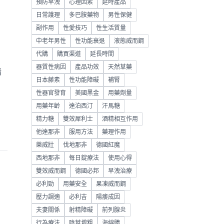
預防早洩
心理因素
延時產品
日常護理
多巴胺藥物
男性保健
副作用
性愛技巧
性生活質量
中老年男性
性功能衰退
液態威而鋼
代購
購買渠道
延長時間
器質性病因
產品功效
天然草藥
暗
日本藤素
性功能障礙
補腎
性器官發育
美國黑金
用藥劑量
用藥年齡
達泊西汀
汗馬糖
精力糖
雙效犀利士
酒精相互作用
他達那非
服用方法
藥理作用
樂威壯
伐地那非
德國紅魔
西地那非
每日錠療法
使用心得
雙效威而鋼
德國必邦
早洩治療
必利勁
用藥安全
果凍威而鋼
壓力調適
必利吉
陽痿成因
夫妻關係
射精障礙
前列腺炎
行為療法
陰莖增粗
海綿體