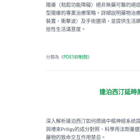
陽痿（勃起功能障礙）絕非無藥可醫的絕
型陽痿的專業治療策略。詳細說明藥物治療
裝置、衝擊波）及手術選項，並提供生活
拾性生活滿意度。
分類為《
PDE5抑制劑
》
達泊西汀延時原
深入解析達泊西汀如何透過中樞神經系統提升
與禮來Priligy的成分對照、科學用法劑量
藥物的致命交互作用禁忌。