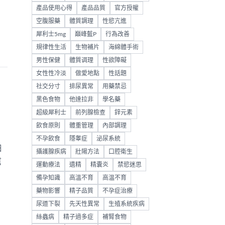
產品使用心得
產品品質
官方授權
空腹服藥
體質調理
性慾亢進
犀利士5mg
巔峰藍P
行為改善
規律性生活
生物補片
海綿體手術
男性保健
體質调理
性欲障礙
女性性冷淡
做愛地點
性話題
社交分寸
排尿異常
用藥禁忌
黑色食物
他達拉非
學名藥
超級犀利士
前列腺檢查
鋅元素
飲食原則
體重管理
內部調理
不孕飲食
隱睾症
泌尿系統
細
攝護腺疾病
壯陽方法
口腔衛生
幫
運動療法
遺精
精囊炎
禁慾迷思
備孕知識
高溫不育
高温不育
藥物影響
精子品質
不孕症治療
尿道下裂
先天性異常
生殖系統疾病
絲蟲病
精子過多症
補腎食物