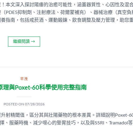
症！本文深入探討陽痿的治癒可能性，涵蓋器質性、心因性及混
（PDE5抑制劑、注射療法、荷爾蒙補充）、器械治療（真空負
調養指南，包括戒菸酒、運動鍛鍊、飲食調整及壓力管理，助您
繼續閱讀
→
早洩
理與Poxet-60科學使用完整指南
POSTED ON
07/28/2026
射精閾值，區分其與壯陽藥物的根本差異。詳細說明Poxet-6
選擇、服藥時機、減少噁心的墊胃技巧，以及與SSRI、Tramadol等