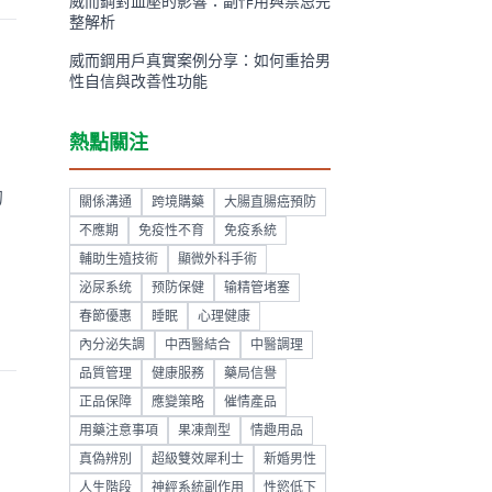
威而鋼對血壓的影響：副作用與禁忌完
整解析
威而鋼用戶真實案例分享：如何重拾男
性自信與改善性功能
熱點關注
的
關係溝通
跨境購藥
大腸直腸癌預防
不應期
免疫性不育
免疫系統
輔助生殖技術
顯微外科手術
泌尿系统
预防保健
输精管堵塞
春節優惠
睡眠
心理健康
內分泌失調
中西醫結合
中醫調理
品質管理
健康服務
藥局信譽
正品保障
應變策略
催情產品
用藥注意事項
果凍劑型
情趣用品
真偽辨別
超級雙效犀利士
新婚男性
人生階段
神經系統副作用
性慾低下