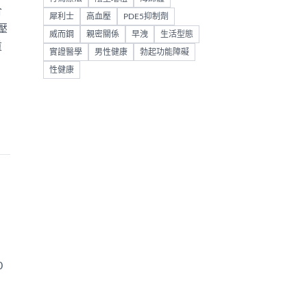
合
犀利士
高血壓
PDE5抑制劑
壓
威而鋼
親密關係
早洩
生活型態
重
實證醫學
男性健康
勃起功能障礙
性健康
0