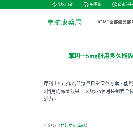
賞
貨到付款
快速出貨
免運費
私密包裝
HOME
全部藥品
部
犀利士5mg服用多久能
犀利士5mg作為低劑量日常保養方案，能幫
2個月的顯著效果，以及3-6個月達到完
活力。
分類為《
勃起功能障礙
》