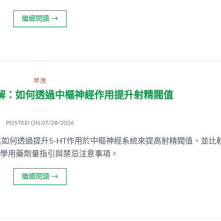
繼續閱讀
→
早洩
解：如何透過中樞神經作用提升射精閥值
POSTED ON
07/28/2026
如何透過提升5-HT作用於中樞神經系統來提高射精閥值，並比
時提供科學用藥劑量指引與禁忌注意事項。
繼續閱讀
→