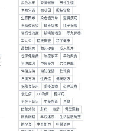
黑色水果
腎臟健康
男性生理
生殖常識
咖啡因
殺精食物
生育困難
染色體異常
遺傳疾病
生殖道感染
精液氣味
精子保護
習慣性流產
輸精管堵塞
睪丸保養
睾丸炎
精液檢查
精子健康
晨勃迷思
勃起硬度
成人影片
累
性保健常識
治療誤區
早洩飲食
三
早洩成因
中醫藥方
穴位按摩
伴侶支持
預防保健
性教育
自測方法
性自信
傳統驗方
保險套使用
陽痿治療
心理治療
慢性病
ED治療
糖尿病
男性不育症
中藥誤區
自慰
陰莖外傷
肝病
吸菸
骨盆運動
飲食調理
早洩迷思
生活型態調整
避孕套
生育能力
中醫调理