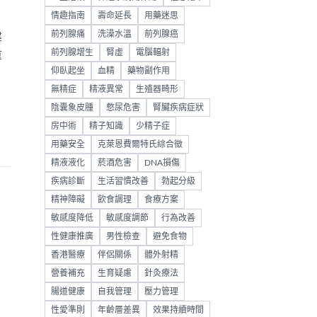
情趣指南
壽命延長
用藥迷思
前列腺痛
洗澡水溫
前列腺癌
建
前列腺增生
腎虛
電腦輻射
重
仰臥起坐
血精
藥物副作用
無精症
精液異常
生殖器畸形
陰囊象皮腫
憋尿危害
腎臟疾病症狀
房中術
精子知識
少精子症
用藥安全
克萊恩費爾特氏綜合徵
精液液化
菸酒危害
DNA損傷
疾病診斷
生活習慣改善
勃起分級
精神障礙
飲食調理
食療方案
敏感度降低
敏感度調節
行為改善
性健康推廣
男性檢查
避免食物
香港醫療
伴侶關係
體外射精
營養補充
生育疑慮
針灸療法
、
腸道健康
自我管理
壓力管理
性愛準則
年齡層差異
效果持續時間