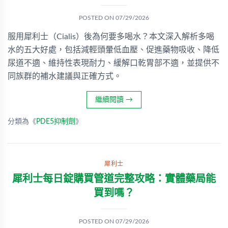
POSTED ON
07/29/2026
服用犀利士（Cialis）後為何要多喝水？本文深入解析多喝
水的五大好處，包括減輕頭暈低血壓、促進藥物吸收、降低
尿道不適、維持性表現耐力、緩解口乾胃部不適，並提供不
同族群的補水建議與正確方式。
繼續閱讀
→
分類為《
PDE5抑制劑
》
犀利士
犀利士每日錠購買管道完整攻略：實體藥局能
買到嗎？
POSTED ON
07/29/2026