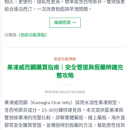
相比，更便利、隱私性更高。標準版含西地那非，雙效版更
結合達泊西汀，一次改善勃起與早洩問題。
繼續閱讀
→
分類為《
勃起功能障礙
》
勃起功能障礙
果凍威而鋼購買指南｜安全管道與假藥辨識完
整攻略
POSTED ON
07/29/2026
果凍威而鋼（Kamagra Oral Jelly）採用水溶性果凍劑型，
含西地那非成分，15-30分鐘快速見效。本文提供藍果凍與
雙效綠果凍的完整比較，詳解實體藥局、線上藥局、海外直
郵等安全購買管道，並傳授辨別假藥的方法，幫助男性找到