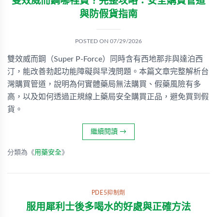
雙效威而鋼哪裡買？完整攻略：安全購買管道
與防假貨指南
POSTED ON
07/29/2026
雙效威而鋼（Super P-Force）同時含有西地那非與達泊西
汀，能改善勃起功能障礙與早洩問題。本篇文章完整解析台
灣購買管道，說明為何實體藥局無法購買、假藥風險有多
高，以及如何透過正規線上藥局安全購買正品，避免買到假
貨。
繼續閱讀
→
分類為《
用藥安全
》
PDE5抑制劑
服用犀利士後多喝水的好處與正確方法