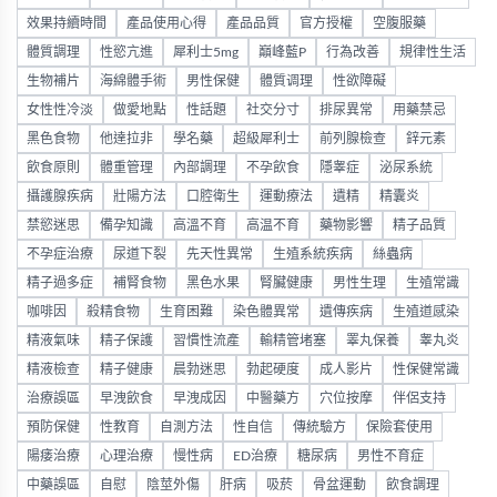
效果持續時間
產品使用心得
產品品質
官方授權
空腹服藥
體質調理
性慾亢進
犀利士5mg
巔峰藍P
行為改善
規律性生活
生物補片
海綿體手術
男性保健
體質调理
性欲障礙
女性性冷淡
做愛地點
性話題
社交分寸
排尿異常
用藥禁忌
黑色食物
他達拉非
學名藥
超級犀利士
前列腺檢查
鋅元素
飲食原則
體重管理
內部調理
不孕飲食
隱睾症
泌尿系統
攝護腺疾病
壯陽方法
口腔衛生
運動療法
遺精
精囊炎
禁慾迷思
備孕知識
高溫不育
高温不育
藥物影響
精子品質
不孕症治療
尿道下裂
先天性異常
生殖系統疾病
絲蟲病
精子過多症
補腎食物
黑色水果
腎臟健康
男性生理
生殖常識
咖啡因
殺精食物
生育困難
染色體異常
遺傳疾病
生殖道感染
精液氣味
精子保護
習慣性流產
輸精管堵塞
睪丸保養
睾丸炎
精液檢查
精子健康
晨勃迷思
勃起硬度
成人影片
性保健常識
治療誤區
早洩飲食
早洩成因
中醫藥方
穴位按摩
伴侶支持
預防保健
性教育
自測方法
性自信
傳統驗方
保險套使用
陽痿治療
心理治療
慢性病
ED治療
糖尿病
男性不育症
中藥誤區
自慰
陰莖外傷
肝病
吸菸
骨盆運動
飲食調理