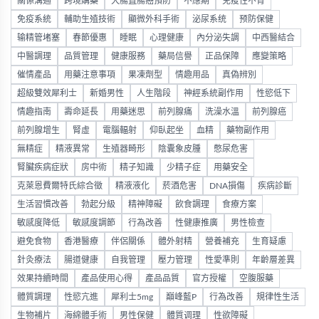
關係溝通
跨境購藥
大腸直腸癌預防
不應期
免疫性不育
免疫系統
輔助生殖技術
顯微外科手術
泌尿系统
预防保健
输精管堵塞
春節優惠
睡眠
心理健康
內分泌失調
中西醫結合
中醫調理
品質管理
健康服務
藥局信譽
正品保障
應變策略
催情產品
用藥注意事項
果凍劑型
情趣用品
真偽辨別
超級雙效犀利士
新婚男性
人生階段
神經系統副作用
性慾低下
情趣指南
壽命延長
用藥迷思
前列腺痛
洗澡水溫
前列腺癌
前列腺增生
腎虛
電腦輻射
仰臥起坐
血精
藥物副作用
無精症
精液異常
生殖器畸形
陰囊象皮腫
憋尿危害
腎臟疾病症狀
房中術
精子知識
少精子症
用藥安全
克萊恩費爾特氏綜合徵
精液液化
菸酒危害
DNA損傷
疾病診斷
生活習慣改善
勃起分級
精神障礙
飲食調理
食療方案
敏感度降低
敏感度調節
行為改善
性健康推廣
男性檢查
避免食物
香港醫療
伴侶關係
體外射精
營養補充
生育疑慮
針灸療法
腸道健康
自我管理
壓力管理
性愛準則
年齡層差異
效果持續時間
產品使用心得
產品品質
官方授權
空腹服藥
體質調理
性慾亢進
犀利士5mg
巔峰藍P
行為改善
規律性生活
生物補片
海綿體手術
男性保健
體質调理
性欲障礙