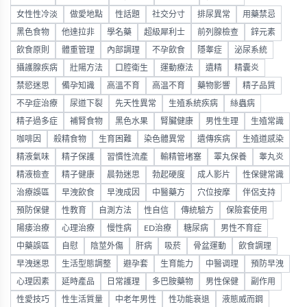
女性性冷淡
做愛地點
性話題
社交分寸
排尿異常
用藥禁忌
黑色食物
他達拉非
學名藥
超級犀利士
前列腺檢查
鋅元素
飲食原則
體重管理
內部調理
不孕飲食
隱睾症
泌尿系統
攝護腺疾病
壯陽方法
口腔衛生
運動療法
遺精
精囊炎
禁慾迷思
備孕知識
高溫不育
高温不育
藥物影響
精子品質
不孕症治療
尿道下裂
先天性異常
生殖系統疾病
絲蟲病
精子過多症
補腎食物
黑色水果
腎臟健康
男性生理
生殖常識
咖啡因
殺精食物
生育困難
染色體異常
遺傳疾病
生殖道感染
精液氣味
精子保護
習慣性流產
輸精管堵塞
睪丸保養
睾丸炎
精液檢查
精子健康
晨勃迷思
勃起硬度
成人影片
性保健常識
治療誤區
早洩飲食
早洩成因
中醫藥方
穴位按摩
伴侶支持
預防保健
性教育
自測方法
性自信
傳統驗方
保險套使用
陽痿治療
心理治療
慢性病
ED治療
糖尿病
男性不育症
中藥誤區
自慰
陰莖外傷
肝病
吸菸
骨盆運動
飲食調理
早洩迷思
生活型態調整
避孕套
生育能力
中醫调理
預防早洩
心理因素
延時產品
日常護理
多巴胺藥物
男性保健
副作用
性愛技巧
性生活質量
中老年男性
性功能衰退
液態威而鋼