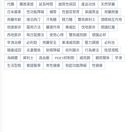
代購
購買渠道
延長時間
器質性病因
產品功效
天然草藥
日本藤素
性功能障礙
補腎
性器官發育
美國黑金
用藥劑量
用藥年齡
達泊西汀
汗馬糖
精力糖
雙效犀利士
酒精相互作用
他達那非
服用方法
藥理作用
樂威壯
伐地那非
德國紅魔
西地那非
每日錠療法
使用心得
雙效威而鋼
德國必邦
早洩治療
必利勁
用藥安全
果凍威而鋼
壓力調適
必利吉
陽痿成因
夫妻關係
射精障礙
前列腺炎
行為療法
陰莖增粗
海綿體
犀利士
高血壓
PDE5抑制劑
威而鋼
親密關係
早洩
生活型態
實證醫學
男性健康
勃起功能障礙
性健康