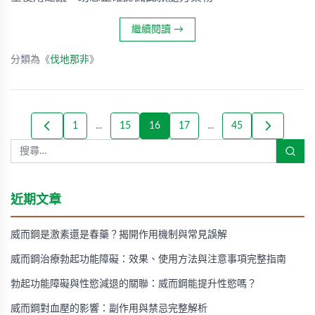
繼續閱讀
→
分類為《
伐地那非
》
1
...
15
16
17
...
45
近期文章
威而鋼是激素還是春藥？揭開作用機制與常見誤解
威而鋼治療勃起功能障礙：效果、使用方法與注意事項完整指南
勃起功能障礙與性慾減退的關聯：威而鋼能提升性慾嗎？
威而鋼對血壓的影響：副作用與禁忌完整解析