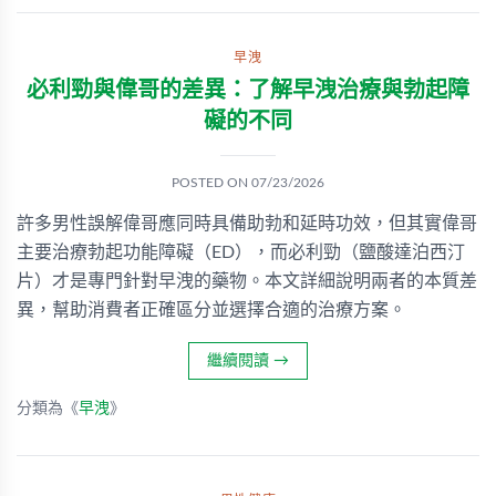
早洩
必利勁與偉哥的差異：了解早洩治療與勃起障
礙的不同
POSTED ON
07/23/2026
許多男性誤解偉哥應同時具備助勃和延時功效，但其實偉哥
主要治療勃起功能障礙（ED），而必利勁（鹽酸達泊西汀
片）才是專門針對早洩的藥物。本文詳細說明兩者的本質差
異，幫助消費者正確區分並選擇合適的治療方案。
繼續閱讀
→
分類為《
早洩
》