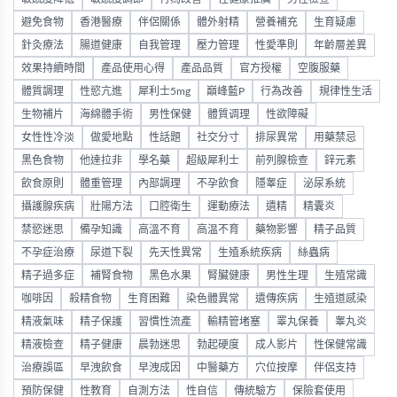
避免食物
香港醫療
伴侶關係
體外射精
營養補充
生育疑慮
針灸療法
腸道健康
自我管理
壓力管理
性愛準則
年齡層差異
效果持續時間
產品使用心得
產品品質
官方授權
空腹服藥
體質調理
性慾亢進
犀利士5mg
巔峰藍P
行為改善
規律性生活
生物補片
海綿體手術
男性保健
體質调理
性欲障礙
女性性冷淡
做愛地點
性話題
社交分寸
排尿異常
用藥禁忌
黑色食物
他達拉非
學名藥
超級犀利士
前列腺檢查
鋅元素
飲食原則
體重管理
內部調理
不孕飲食
隱睾症
泌尿系統
攝護腺疾病
壯陽方法
口腔衛生
運動療法
遺精
精囊炎
禁慾迷思
備孕知識
高溫不育
高温不育
藥物影響
精子品質
不孕症治療
尿道下裂
先天性異常
生殖系統疾病
絲蟲病
精子過多症
補腎食物
黑色水果
腎臟健康
男性生理
生殖常識
咖啡因
殺精食物
生育困難
染色體異常
遺傳疾病
生殖道感染
精液氣味
精子保護
習慣性流產
輸精管堵塞
睪丸保養
睾丸炎
精液檢查
精子健康
晨勃迷思
勃起硬度
成人影片
性保健常識
治療誤區
早洩飲食
早洩成因
中醫藥方
穴位按摩
伴侶支持
預防保健
性教育
自測方法
性自信
傳統驗方
保險套使用