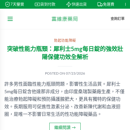
7天鑒賞
貨到付款
快速出貨
免運費
查詢訂單
勃起功能障礙
突破性能力瓶頸：犀利士5mg每日錠的強效壯
陽保健功效全解析
POSTED ON
07/23/2026
許多男性面臨性能力瓶頸問題，影響性生活品質。犀利士
5mg每日錠含他達那非成分，由印度桑瑞製藥廠生產，不僅
能治療勃起障礙和預防攝護腺肥大，更具有獨特的保健功
效。長期服用可促進性激素分泌、改善新陳代謝和血液迴
圈，是唯一不影響日常生活的性功能障礙藥品。
繼續閱讀
→