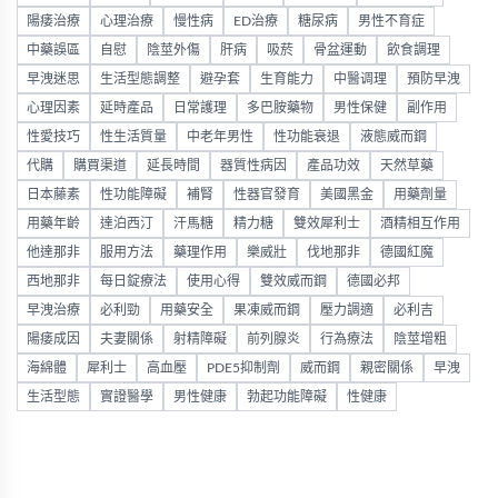
陽痿治療
心理治療
慢性病
ED治療
糖尿病
男性不育症
中藥誤區
自慰
陰莖外傷
肝病
吸菸
骨盆運動
飲食調理
早洩迷思
生活型態調整
避孕套
生育能力
中醫调理
預防早洩
心理因素
延時產品
日常護理
多巴胺藥物
男性保健
副作用
性愛技巧
性生活質量
中老年男性
性功能衰退
液態威而鋼
代購
購買渠道
延長時間
器質性病因
產品功效
天然草藥
日本藤素
性功能障礙
補腎
性器官發育
美國黑金
用藥劑量
用藥年齡
達泊西汀
汗馬糖
精力糖
雙效犀利士
酒精相互作用
他達那非
服用方法
藥理作用
樂威壯
伐地那非
德國紅魔
西地那非
每日錠療法
使用心得
雙效威而鋼
德國必邦
早洩治療
必利勁
用藥安全
果凍威而鋼
壓力調適
必利吉
陽痿成因
夫妻關係
射精障礙
前列腺炎
行為療法
陰莖增粗
海綿體
犀利士
高血壓
PDE5抑制劑
威而鋼
親密關係
早洩
生活型態
實證醫學
男性健康
勃起功能障礙
性健康