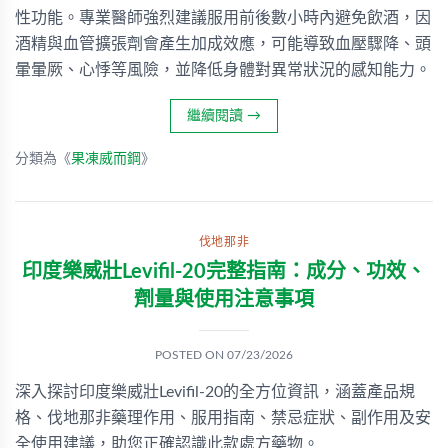
性功能。專業醫師強烈建議服用前後數小時內避免飲酒，因
酒精與血管擴張劑會產生加成效應，可能導致血壓驟降、頭
暈暈厥、心悸等風險，並降低身體對異常狀況的感知能力。
繼續閱讀
→
分類為《
果凍威而鋼
》
伐地那非
印度樂威壯Levifil-20完整指南：成分、功效、
劑量與使用注意事項
POSTED ON
07/23/2026
深入探討印度樂威壯Levifil-20的全方位資訊，涵蓋產品規
格、伐地那非藥理作用、服用指南、禁忌症狀、副作用及安
全使用建議，助您正確認識此款處方藥物。