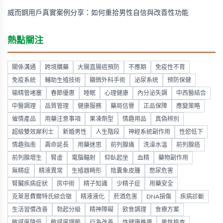
威而鋼用戶真實案例分享：如何重拾男性自信與改善性功能
熱點關注
關係溝通
跨境購藥
大腸直腸癌預防
不應期
免疫性不育
免疫系統
輔助生殖技術
顯微外科手術
泌尿系统
预防保健
输精管堵塞
春節優惠
睡眠
心理健康
內分泌失調
中西醫結合
中醫調理
品質管理
健康服務
藥局信譽
正品保障
應變策略
催情產品
用藥注意事項
果凍劑型
情趣用品
真偽辨別
超級雙效犀利士
新婚男性
人生階段
神經系統副作用
性慾低下
情趣指南
壽命延長
用藥迷思
前列腺痛
洗澡水溫
前列腺癌
前列腺增生
腎虛
電腦輻射
仰臥起坐
血精
藥物副作用
無精症
精液異常
生殖器畸形
陰囊象皮腫
憋尿危害
腎臟疾病症狀
房中術
精子知識
少精子症
用藥安全
克萊恩費爾特氏綜合徵
精液液化
菸酒危害
DNA損傷
疾病診斷
生活習慣改善
勃起分級
精神障礙
飲食調理
食療方案
敏感度降低
敏感度調節
行為改善
性健康推廣
男性檢查