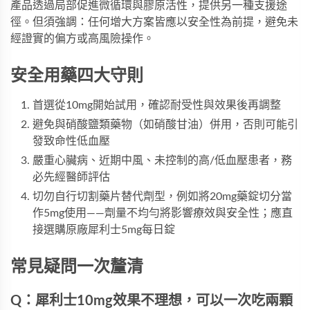
產品透過局部促進微循環與膠原活性，提供另一種支援途
徑。但須強調：任何增大方案皆應以安全性為前提，避免未
經證實的偏方或高風險操作。
安全用藥四大守則
首選從10mg開始試用，確認耐受性與效果後再調整
避免與硝酸鹽類藥物（如硝酸甘油）併用，否則可能引
發致命性低血壓
嚴重心臟病、近期中風、未控制的高/低血壓患者，務
必先經醫師評估
切勿自行切割藥片替代劑型，例如將20mg藥錠切分當
作5mg使用——劑量不均勻將影響療效與安全性；應直
接選購原廠
犀利士5mg每日錠
常見疑問一次釐清
Q：犀利士10mg效果不理想，可以一次吃兩顆