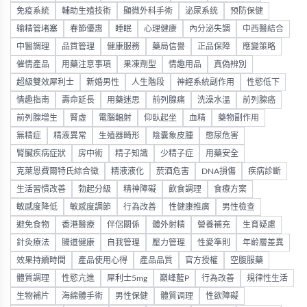
免疫系統
輔助生殖技術
顯微外科手術
泌尿系统
预防保健
输精管堵塞
春節優惠
睡眠
心理健康
內分泌失調
中西醫結合
中醫調理
品質管理
健康服務
藥局信譽
正品保障
應變策略
催情產品
用藥注意事項
果凍劑型
情趣用品
真偽辨別
超級雙效犀利士
新婚男性
人生階段
神經系統副作用
性慾低下
情趣指南
壽命延長
用藥迷思
前列腺痛
洗澡水溫
前列腺癌
前列腺增生
腎虛
電腦輻射
仰臥起坐
血精
藥物副作用
無精症
精液異常
生殖器畸形
陰囊象皮腫
憋尿危害
腎臟疾病症狀
房中術
精子知識
少精子症
用藥安全
克萊恩費爾特氏綜合徵
精液液化
菸酒危害
DNA損傷
疾病診斷
生活習慣改善
勃起分級
精神障礙
飲食調理
食療方案
敏感度降低
敏感度調節
行為改善
性健康推廣
男性檢查
避免食物
香港醫療
伴侶關係
體外射精
營養補充
生育疑慮
針灸療法
腸道健康
自我管理
壓力管理
性愛準則
年齡層差異
效果持續時間
產品使用心得
產品品質
官方授權
空腹服藥
體質調理
性慾亢進
犀利士5mg
巔峰藍P
行為改善
規律性生活
生物補片
海綿體手術
男性保健
體質调理
性欲障礙