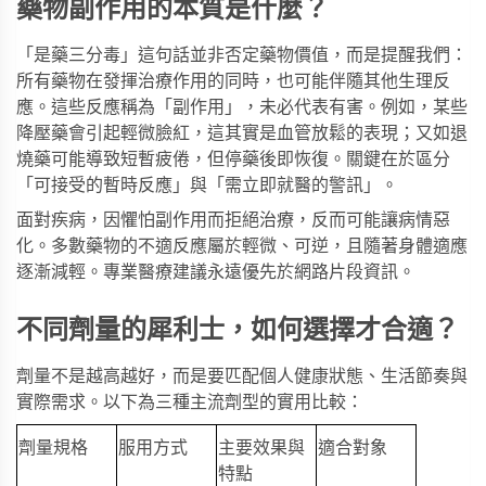
藥物副作用的本質是什麼？
「是藥三分毒」這句話並非否定藥物價值，而是提醒我們：
所有藥物在發揮治療作用的同時，也可能伴隨其他生理反
應。這些反應稱為「副作用」，未必代表有害。例如，某些
降壓藥會引起輕微臉紅，這其實是血管放鬆的表現；又如退
燒藥可能導致短暫疲倦，但停藥後即恢復。關鍵在於區分
「可接受的暫時反應」與「需立即就醫的警訊」。
面對疾病，因懼怕副作用而拒絕治療，反而可能讓病情惡
化。多數藥物的不適反應屬於輕微、可逆，且隨著身體適應
逐漸減輕。專業醫療建議永遠優先於網路片段資訊。
不同劑量的犀利士，如何選擇才合適？
劑量不是越高越好，而是要匹配個人健康狀態、生活節奏與
實際需求。以下為三種主流劑型的實用比較：
劑量規格
服用方式
主要效果與
適合對象
特點