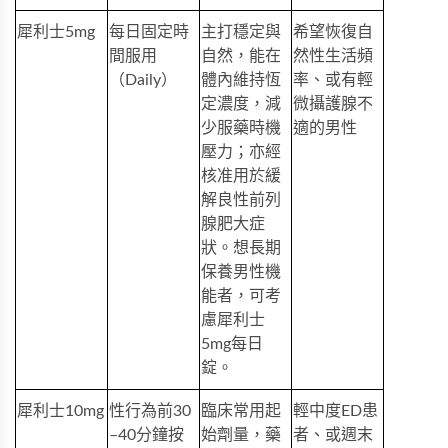
犀利士5mg
每日固定時
主打穩定與
希望恢復自
間服用
自然，能在
然性生活頻
（Daily）
體內維持恆
率、或有輕
定濃度，減
微攝護腺不
少服藥時機
適的男性
壓力；亦經
核准用於緩
解良性前列
腺肥大症
狀。想長期
保養男性機
能者，可考
慮
犀利士
5mg每日
錠
。
犀利士10mg
性行為前30
臨床常用起
輕中度ED患
–40分鐘按
始劑量，藥
者、或週末