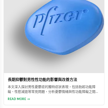
長期抑鬱對男性性功能的影響與改善方法
本文深入探討男性憂鬱症的獨特症狀表現，包括勃起功能障
礙、性慾減退等常見問題，分析憂鬱情緒與性功能障礙之間的
惡性循環關係，並提供包括藥物治療與心理諮詢在內的專業整
READ MORE →
合治療方案，協助男性患者及早康復、重獲健康生活。