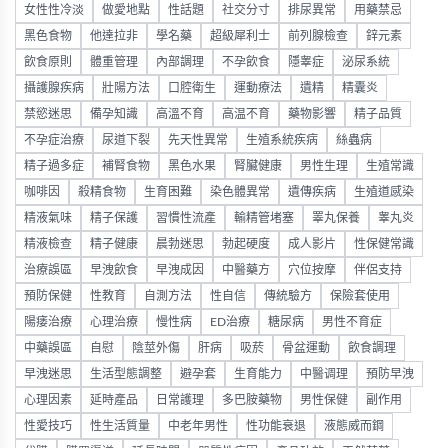
女性性冷淡
做愛地點
性話題
社交分寸
排尿異常
用藥禁忌
黑色食物
他達拉非
學名藥
超級犀利士
前列腺檢查
鋅元素
飲食原則
體重管理
內部調理
不孕飲食
隱睾症
泌尿系統
攝護腺疾病
壯陽方法
口腔衛生
運動療法
遺精
精囊炎
禁慾迷思
備孕知識
高溫不育
高温不育
藥物影響
精子品質
不孕症治療
尿道下裂
先天性異常
生殖系統疾病
絲蟲病
精子過多症
補腎食物
黑色水果
腎臟健康
男性生理
生殖常識
咖啡因
殺精食物
生育困難
染色體異常
遺傳疾病
生殖道感染
精液氣味
精子保護
習慣性流產
輸精管堵塞
睪丸保養
睾丸炎
精液檢查
精子健康
晨勃迷思
勃起硬度
成人影片
性保健常識
治療誤區
早洩飲食
早洩成因
中醫藥方
穴位按摩
伴侶支持
預防保健
性教育
自測方法
性自信
傳統驗方
保險套使用
陽痿治療
心理治療
慢性病
ED治療
糖尿病
男性不育症
中藥誤區
自慰
陰莖外傷
肝病
吸菸
骨盆運動
飲食調理
早洩迷思
生活型態調整
避孕套
生育能力
中醫调理
預防早洩
心理因素
延時產品
日常護理
多巴胺藥物
男性保健
副作用
性愛技巧
性生活質量
中老年男性
性功能衰退
液態威而鋼