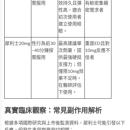
需服用
效持久且彈
有較密集親
性高，適合
密需求者
初次使用者
建立使用經
驗。
犀利士20mg
性行為前30
最高建議單
重度ED且對
–40分鐘按
次劑量，提
10mg反應不
需服用
供最強硬挺
佳者
支撐力；但
僅限10mg效
果不足時，
在醫師評估
下使用。
真實臨床觀察：常見副作用解析
根據多項國際研究與上市後監測資料，犀利士可能引發以下
反應，但發生率與劑量密切相關：