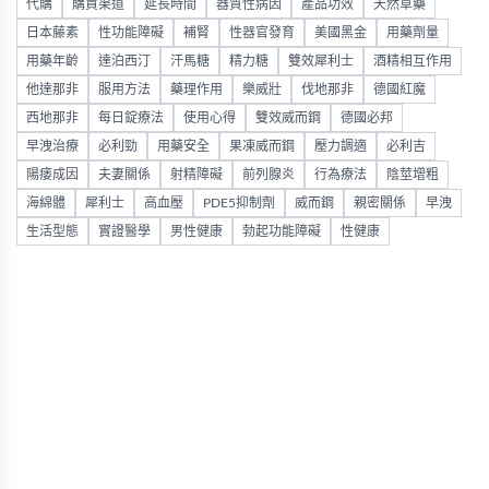
代購
購買渠道
延長時間
器質性病因
產品功效
天然草藥
日本藤素
性功能障礙
補腎
性器官發育
美國黑金
用藥劑量
用藥年齡
達泊西汀
汗馬糖
精力糖
雙效犀利士
酒精相互作用
他達那非
服用方法
藥理作用
樂威壯
伐地那非
德國紅魔
西地那非
每日錠療法
使用心得
雙效威而鋼
德國必邦
早洩治療
必利勁
用藥安全
果凍威而鋼
壓力調適
必利吉
陽痿成因
夫妻關係
射精障礙
前列腺炎
行為療法
陰莖增粗
海綿體
犀利士
高血壓
PDE5抑制劑
威而鋼
親密關係
早洩
生活型態
實證醫學
男性健康
勃起功能障礙
性健康