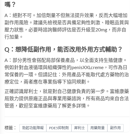
嗎？
A：絕對不可。加倍劑量不但無法提升效果，反而大幅增加
副作用風險。建議先檢視是否具備足夠性刺激、睡眠品質與
壓力狀態，必要時諮詢醫師評估是否升級至20mg，而非自
行加量。
Q：想降低副作用，能否改用外用方式輔助？
A：部分男性會搭配局部保養產品，以全面支持生殖健康。
例如針對血液循環與組織彈性的
penisXXLcreme
，可作為日
常保養的一環。但請記住：外用產品不能取代處方藥物的治
療定位，兩者應在專業指導下協同規劃。
正確認識犀利士，就是對自己健康負責的第一步。富維康藥
局致力提供原廠正品與專業用藥諮詢，所有商品均來自合法
管道，歡迎至
富維康藥局
了解更多詳情。
標籤：
勃起功能障礙
PDE5抑制劑
犀利士
用藥劑量
副作用