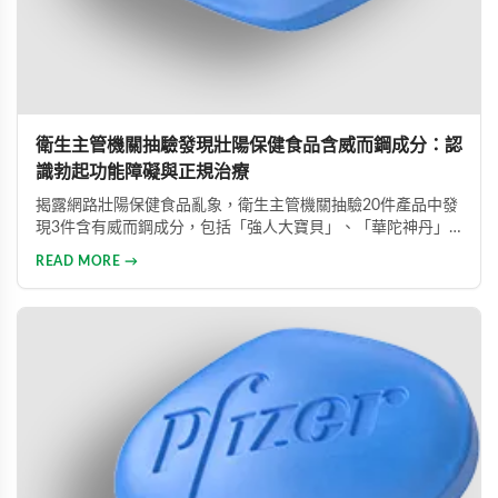
衛生主管機關抽驗發現壯陽保健食品含威而鋼成分：認
識勃起功能障礙與正規治療
揭露網路壯陽保健食品亂象，衛生主管機關抽驗20件產品中發
現3件含有威而鋼成分，包括「強人大寶貝」、「華陀神丹」
及「藏鞭王」。這些非法產品標榜天然成分卻摻雜藥物，對健
READ MORE →
康造成極大風險。本文同時介紹勃起功能障礙的類型與正規治
療方式，呼籲患者應勇敢尋求專業醫療協助。