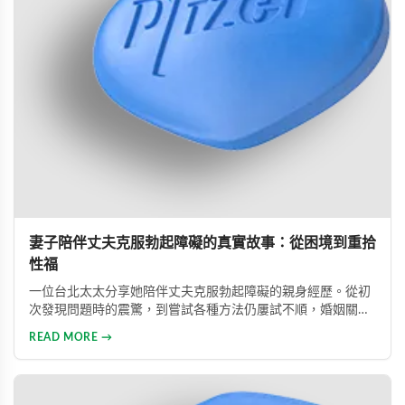
妻子陪伴丈夫克服勃起障礙的真實故事：從困境到重拾
性福
一位台北太太分享她陪伴丈夫克服勃起障礙的親身經歷。從初
次發現問題時的震驚，到嘗試各種方法仍屢試不順，婚姻關係
陷入危機，最後在專業醫師建議下使用威而鋼，成功幫助丈夫
READ MORE →
重拾自信，重新找回婚姻的熱情與幸福。