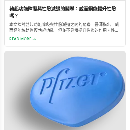
勃起功能障礙與性慾減退的關聯：威而鋼能提升性慾
嗎？
本文探討勃起功能障礙與性慾減退之間的關聯。醫師指出，威
而鋼能協助恢復勃起功能，但並不具備提升性慾的作用。性慾
低下是指持續三個月以上性興趣缺失，目前約有15%成年男性
READ MORE →
受此影響。多數勃起功能障礙可透過口服藥物、心理諮商等方
式有效治療。