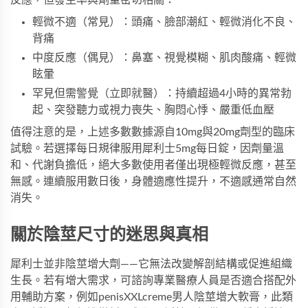
輕微不適（常見）：頭痛、臉部潮紅、輕微消化不良、
背痛
中度反應（偶見）：鼻塞、視覺模糊、肌肉酸痛、輕微
眩暈
罕見但需警覺（立即就醫）：持續超過4小時的異常勃
起、突發聽力或視力喪失、胸悶心悸、嚴重低血壓
值得注意的是，上述多數數據源自10mg與20mg劑型的臨床
試驗。若選擇每日規律服用
犀利士5mg每日錠
，因劑量溫
和、代謝負擔低，絕大多數使用者僅出現極輕微反應，甚至
無感。連續服用數日後，身體適應性提升，不適感通常自然
消失。
關於陰莖尺寸的迷思與真相
犀利士並非陰莖增大劑——它無法改變解剖結構或促進組織
生長。若有增大需求，可諮詢專業醫療人員是否適合搭配外
用輔助方案，例如
penisXXLcreme男人陰莖增大軟膏
，此類