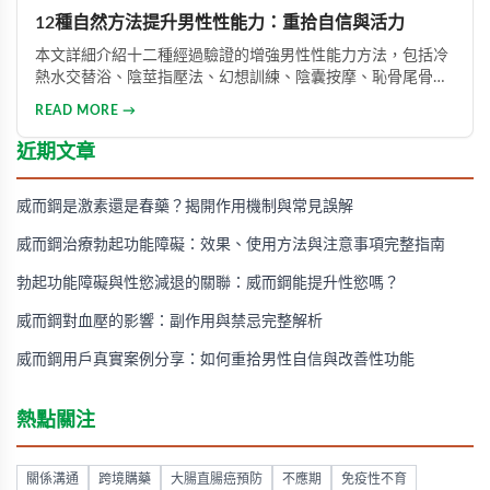
12種自然方法提升男性性能力：重拾自信與活力
本文詳細介紹十二種經過驗證的增強男性性能力方法，包括冷
熱水交替浴、陰莖指壓法、幻想訓練、陰囊按摩、恥骨尾骨肌
鍛煉、海產品飲食調整等。透過這些方法能有效提升勃起功
READ MORE →
能、增強體力與持久力，重拾自信。只要持之以恆地實踐，配
合適當的營養補充，一個月內即可感受到明顯的改善效果。
近期文章
威而鋼是激素還是春藥？揭開作用機制與常見誤解
威而鋼治療勃起功能障礙：效果、使用方法與注意事項完整指南
勃起功能障礙與性慾減退的關聯：威而鋼能提升性慾嗎？
威而鋼對血壓的影響：副作用與禁忌完整解析
威而鋼用戶真實案例分享：如何重拾男性自信與改善性功能
熱點關注
關係溝通
跨境購藥
大腸直腸癌預防
不應期
免疫性不育