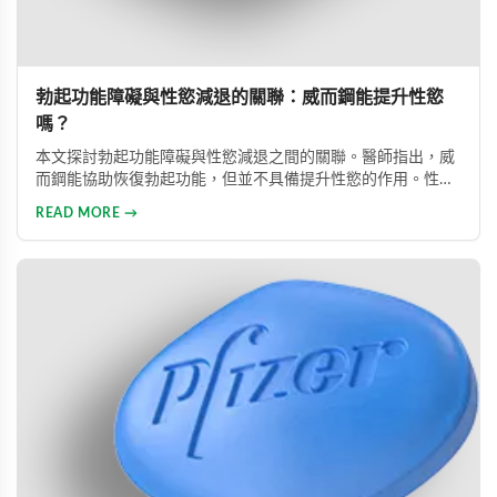
勃起功能障礙與性慾減退的關聯：威而鋼能提升性慾
嗎？
本文探討勃起功能障礙與性慾減退之間的關聯。醫師指出，威
而鋼能協助恢復勃起功能，但並不具備提升性慾的作用。性慾
低下是指持續三個月以上性興趣缺失，目前約有15%成年男性
READ MORE →
受此影響。多數勃起功能障礙可透過口服藥物、心理諮商等方
式有效治療。