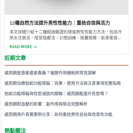
12種自然方法提升男性性能力：重拾自信與活力
本文詳細介紹十二種經過驗證的增強男性性能力方法，包括冷
熱水交替浴、陰莖指壓法、幻想訓練、陰囊按摩、恥骨尾骨肌
鍛煉、海產品飲食調整等。透過這些方法能有效提升勃起功
READ MORE →
能、增強體力與持久力，重拾自信。只要持之以恆地實踐，配
合適當的營養補充，一個月內即可感受到明顯的改善效果。
近期文章
威而鋼是激素還是春藥？揭開作用機制與常見誤解
威而鋼治療勃起功能障礙：效果、使用方法與注意事項完整指南
勃起功能障礙與性慾減退的關聯：威而鋼能提升性慾嗎？
威而鋼對血壓的影響：副作用與禁忌完整解析
威而鋼用戶真實案例分享：如何重拾男性自信與改善性功能
熱點關注