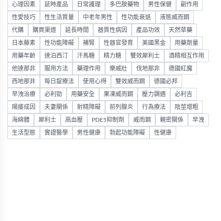
心理因素
延時產品
日常護理
多巴胺藥物
男性保健
副作用
性愛技巧
性生活質量
中老年男性
性功能衰退
液態威而鋼
代購
購買渠道
延長時間
器質性病因
產品功效
天然草藥
日本藤素
性功能障礙
補腎
性器官發育
美國黑金
用藥劑量
用藥年齡
達泊西汀
汗馬糖
精力糖
雙效犀利士
酒精相互作用
他達那非
服用方法
藥理作用
樂威壯
伐地那非
德國紅魔
西地那非
每日錠療法
使用心得
雙效威而鋼
德國必邦
早洩治療
必利勁
用藥安全
果凍威而鋼
壓力調適
必利吉
陽痿成因
夫妻關係
射精障礙
前列腺炎
行為療法
陰莖增粗
海綿體
犀利士
高血壓
PDE5抑制劑
威而鋼
親密關係
早洩
生活型態
實證醫學
男性健康
勃起功能障礙
性健康