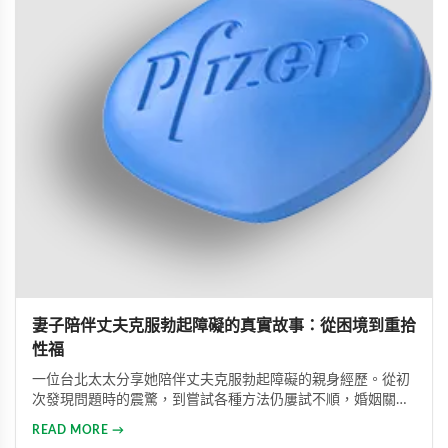
妻子陪伴丈夫克服勃起障礙的真實故事：從困境到重拾
性福
一位台北太太分享她陪伴丈夫克服勃起障礙的親身經歷。從初
次發現問題時的震驚，到嘗試各種方法仍屢試不順，婚姻關係
陷入危機，最後在專業醫師建議下使用威而鋼，成功幫助丈夫
READ MORE →
重拾自信，重新找回婚姻的熱情與幸福。