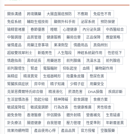
關係溝通
跨境購藥
大腸直腸癌預防
不應期
免疫性不育
免疫系統
輔助生殖技術
顯微外科手術
泌尿系统
预防保健
输精管堵塞
春節優惠
睡眠
心理健康
內分泌失調
中西醫結合
中醫調理
品質管理
健康服務
藥局信譽
正品保障
應變策略
催情產品
用藥注意事項
果凍劑型
情趣用品
真偽辨別
超級雙效犀利士
新婚男性
人生階段
神經系統副作用
性慾低下
情趣指南
壽命延長
用藥迷思
前列腺痛
洗澡水溫
前列腺癌
前列腺增生
腎虛
電腦輻射
仰臥起坐
血精
藥物副作用
無精症
精液異常
生殖器畸形
陰囊象皮腫
憋尿危害
腎臟疾病症狀
房中術
精子知識
少精子症
用藥安全
克萊恩費爾特氏綜合徵
精液液化
菸酒危害
DNA損傷
疾病診斷
生活習慣改善
勃起分級
精神障礙
飲食調理
食療方案
敏感度降低
敏感度調節
行為改善
性健康推廣
男性檢查
避免食物
香港醫療
伴侶關係
體外射精
營養補充
生育疑慮
針灸療法
腸道健康
自我管理
壓力管理
性愛準則
年齡層差異
效果持續時間
產品使用心得
產品品質
官方授權
空腹服藥