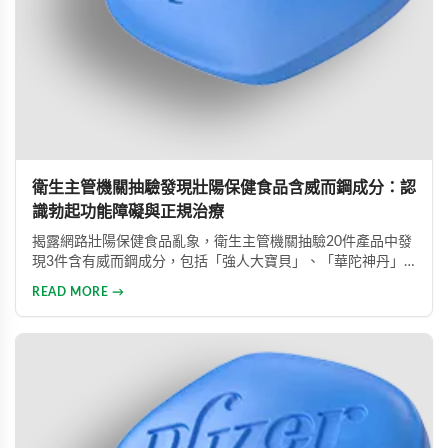
衛生主管機關抽驗發現壯陽保健食品含威而鋼成分：認
識勃起功能障礙與正規治療
揭露網路壯陽保健食品亂象，衛生主管機關抽驗20件產品中發
現3件含有威而鋼成分，包括「強人大寶貝」、「華陀神丹」
及「藏鞭王」。這些非法產品標榜天然成分卻摻雜藥物，對健
READ MORE →
康造成極大風險。本文同時介紹勃起功能障礙的類型與正規治
療方式，呼籲患者應勇敢尋求專業醫療協助。