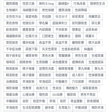
體質調理
性慾亢進
犀利士5mg
巔峰藍P
行為改善
規律性生活
生物補片
海綿體手術
男性保健
體質调理
性欲障礙
女性性冷淡
做愛地點
性話題
社交分寸
排尿異常
用藥禁忌
黑色食物
他達拉非
學名藥
超級犀利士
前列腺檢查
鋅元素
飲食原則
體重管理
內部調理
不孕飲食
隱睾症
泌尿系統
攝護腺疾病
壯陽方法
口腔衛生
運動療法
遺精
精囊炎
禁慾迷思
備孕知識
高溫不育
高温不育
藥物影響
精子品質
不孕症治療
尿道下裂
先天性異常
生殖系統疾病
絲蟲病
精子過多症
補腎食物
黑色水果
腎臟健康
男性生理
生殖常識
咖啡因
殺精食物
生育困難
染色體異常
遺傳疾病
生殖道感染
精液氣味
精子保護
習慣性流產
輸精管堵塞
睪丸保養
睾丸炎
精液檢查
精子健康
晨勃迷思
勃起硬度
成人影片
性保健常識
治療誤區
早洩飲食
早洩成因
中醫藥方
穴位按摩
伴侶支持
預防保健
性教育
自測方法
性自信
傳統驗方
保險套使用
陽痿治療
心理治療
慢性病
ED治療
糖尿病
男性不育症
中藥誤區
自慰
陰莖外傷
肝病
吸菸
骨盆運動
飲食調理
早洩迷思
生活型態調整
避孕套
生育能力
中醫调理
預防早洩