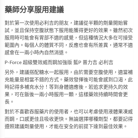
藥師分享服用建議
對於第一次使用必利吉的朋友，建議從半顆的劑量開始嘗
試，並且保持空腹狀態下服用能獲得更好的效果。雖然初次
服用時可能會有胃部不適的感覺，但這種情況大多在可接受
範圍內。每個人的體質不同，反應也會有所差異，通常不適
感會在一兩小時內自然消退。
P-Force 超級雙效威而鋼加強版 藍P 普力吉 必利吉
另外，建議搭配糖水一起服用，由於需要空腹使用，適當補
充能量是相當不錯的方式。藥效發揮後可能會感到口渴，此
時記得多補充水分！等到身體適應後，若追求更持久的效
果，可在飯後一兩小時服用一顆，這樣藥效持續時間會更
長。
對於不喜歡吞服藥片的使用者，也可以考慮使用
液體果凍威
而鋼
，口感更佳且吸收更快。無論選擇哪種劑型，都要記得
遵照建議劑量使用，才能在安全的前提下達到最佳效果。