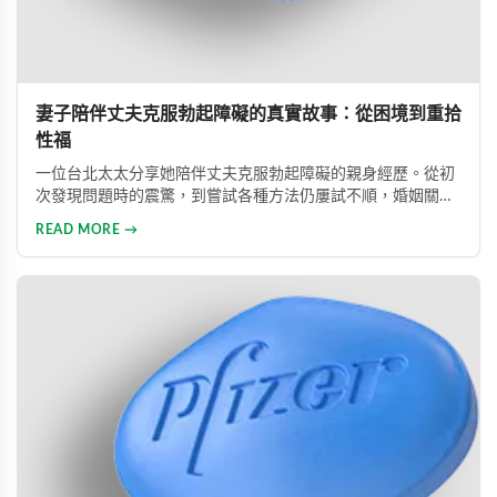
妻子陪伴丈夫克服勃起障礙的真實故事：從困境到重拾
性福
一位台北太太分享她陪伴丈夫克服勃起障礙的親身經歷。從初
次發現問題時的震驚，到嘗試各種方法仍屢試不順，婚姻關係
陷入危機，最後在專業醫師建議下使用威而鋼，成功幫助丈夫
READ MORE →
重拾自信，重新找回婚姻的熱情與幸福。