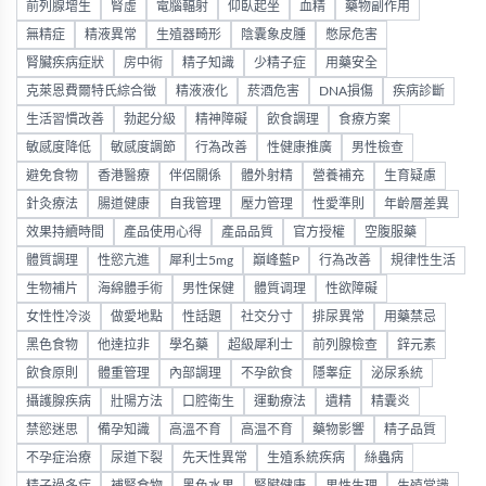
前列腺增生
腎虛
電腦輻射
仰臥起坐
血精
藥物副作用
無精症
精液異常
生殖器畸形
陰囊象皮腫
憋尿危害
腎臟疾病症狀
房中術
精子知識
少精子症
用藥安全
克萊恩費爾特氏綜合徵
精液液化
菸酒危害
DNA損傷
疾病診斷
生活習慣改善
勃起分級
精神障礙
飲食調理
食療方案
敏感度降低
敏感度調節
行為改善
性健康推廣
男性檢查
避免食物
香港醫療
伴侶關係
體外射精
營養補充
生育疑慮
針灸療法
腸道健康
自我管理
壓力管理
性愛準則
年齡層差異
效果持續時間
產品使用心得
產品品質
官方授權
空腹服藥
體質調理
性慾亢進
犀利士5mg
巔峰藍P
行為改善
規律性生活
生物補片
海綿體手術
男性保健
體質调理
性欲障礙
女性性冷淡
做愛地點
性話題
社交分寸
排尿異常
用藥禁忌
黑色食物
他達拉非
學名藥
超級犀利士
前列腺檢查
鋅元素
飲食原則
體重管理
內部調理
不孕飲食
隱睾症
泌尿系統
攝護腺疾病
壯陽方法
口腔衛生
運動療法
遺精
精囊炎
禁慾迷思
備孕知識
高溫不育
高温不育
藥物影響
精子品質
不孕症治療
尿道下裂
先天性異常
生殖系統疾病
絲蟲病