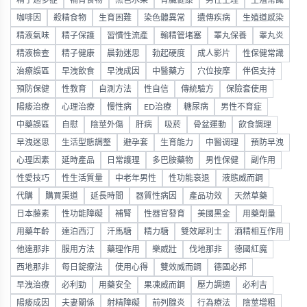
精子過多症
補腎食物
黑色水果
腎臟健康
男性生理
生殖常識
咖啡因
殺精食物
生育困難
染色體異常
遺傳疾病
生殖道感染
精液氣味
精子保護
習慣性流產
輸精管堵塞
睪丸保養
睾丸炎
精液檢查
精子健康
晨勃迷思
勃起硬度
成人影片
性保健常識
治療誤區
早洩飲食
早洩成因
中醫藥方
穴位按摩
伴侶支持
預防保健
性教育
自測方法
性自信
傳統驗方
保險套使用
陽痿治療
心理治療
慢性病
ED治療
糖尿病
男性不育症
中藥誤區
自慰
陰莖外傷
肝病
吸菸
骨盆運動
飲食調理
早洩迷思
生活型態調整
避孕套
生育能力
中醫调理
預防早洩
心理因素
延時產品
日常護理
多巴胺藥物
男性保健
副作用
性愛技巧
性生活質量
中老年男性
性功能衰退
液態威而鋼
代購
購買渠道
延長時間
器質性病因
產品功效
天然草藥
日本藤素
性功能障礙
補腎
性器官發育
美國黑金
用藥劑量
用藥年齡
達泊西汀
汗馬糖
精力糖
雙效犀利士
酒精相互作用
他達那非
服用方法
藥理作用
樂威壯
伐地那非
德國紅魔
西地那非
每日錠療法
使用心得
雙效威而鋼
德國必邦
早洩治療
必利勁
用藥安全
果凍威而鋼
壓力調適
必利吉
陽痿成因
夫妻關係
射精障礙
前列腺炎
行為療法
陰莖增粗