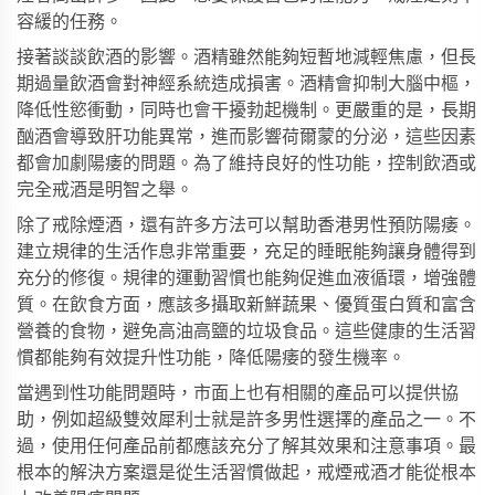
容緩的任務。
接著談談飲酒的影響。酒精雖然能夠短暫地減輕焦慮，但長
期過量飲酒會對神經系統造成損害。酒精會抑制大腦中樞，
降低性慾衝動，同時也會干擾勃起機制。更嚴重的是，長期
酗酒會導致肝功能異常，進而影響荷爾蒙的分泌，這些因素
都會加劇陽痿的問題。為了維持良好的性功能，控制飲酒或
完全戒酒是明智之舉。
除了戒除煙酒，還有許多方法可以幫助香港男性預防陽痿。
建立規律的生活作息非常重要，充足的睡眠能夠讓身體得到
充分的修復。規律的運動習慣也能夠促進血液循環，增強體
質。在飲食方面，應該多攝取新鮮蔬果、優質蛋白質和富含
營養的食物，避免高油高鹽的垃圾食品。這些健康的生活習
慣都能夠有效提升性功能，降低陽痿的發生機率。
當遇到性功能問題時，市面上也有相關的產品可以提供協
助，例如
超級雙效犀利士
就是許多男性選擇的產品之一。不
過，使用任何產品前都應該充分了解其效果和注意事項。最
根本的解決方案還是從生活習慣做起，戒煙戒酒才能從根本