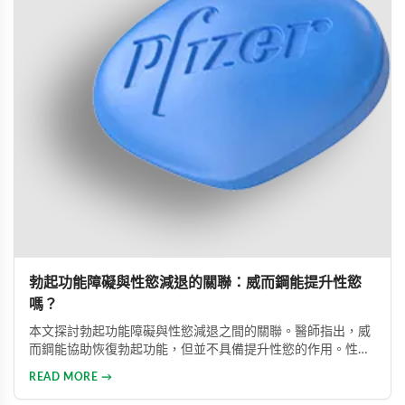
勃起功能障礙與性慾減退的關聯：威而鋼能提升性慾
嗎？
本文探討勃起功能障礙與性慾減退之間的關聯。醫師指出，威
而鋼能協助恢復勃起功能，但並不具備提升性慾的作用。性慾
低下是指持續三個月以上性興趣缺失，目前約有15%成年男性
READ MORE →
受此影響。多數勃起功能障礙可透過口服藥物、心理諮商等方
式有效治療。