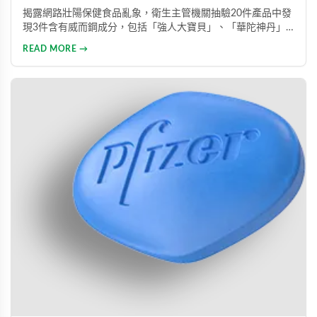
揭露網路壯陽保健食品亂象，衛生主管機關抽驗20件產品中發
現3件含有威而鋼成分，包括「強人大寶貝」、「華陀神丹」
及「藏鞭王」。這些非法產品標榜天然成分卻摻雜藥物，對健
READ MORE →
康造成極大風險。本文同時介紹勃起功能障礙的類型與正規治
療方式，呼籲患者應勇敢尋求專業醫療協助。