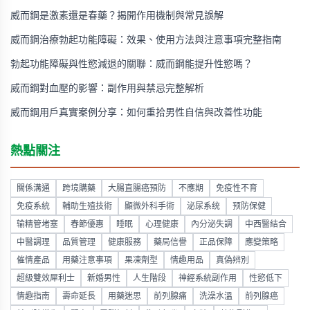
威而鋼是激素還是春藥？揭開作用機制與常見誤解
威而鋼治療勃起功能障礙：效果、使用方法與注意事項完整指南
勃起功能障礙與性慾減退的關聯：威而鋼能提升性慾嗎？
威而鋼對血壓的影響：副作用與禁忌完整解析
威而鋼用戶真實案例分享：如何重拾男性自信與改善性功能
熱點關注
關係溝通
跨境購藥
大腸直腸癌預防
不應期
免疫性不育
免疫系統
輔助生殖技術
顯微外科手術
泌尿系统
预防保健
输精管堵塞
春節優惠
睡眠
心理健康
內分泌失調
中西醫結合
中醫調理
品質管理
健康服務
藥局信譽
正品保障
應變策略
催情產品
用藥注意事項
果凍劑型
情趣用品
真偽辨別
超級雙效犀利士
新婚男性
人生階段
神經系統副作用
性慾低下
情趣指南
壽命延長
用藥迷思
前列腺痛
洗澡水溫
前列腺癌