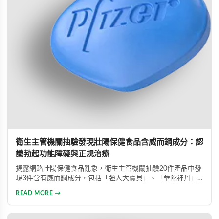
衛生主管機關抽驗發現壯陽保健食品含威而鋼成分：認
識勃起功能障礙與正規治療
揭露網路壯陽保健食品亂象，衛生主管機關抽驗20件產品中發
現3件含有威而鋼成分，包括「強人大寶貝」、「華陀神丹」
及「藏鞭王」。這些非法產品標榜天然成分卻摻雜藥物，對健
READ MORE →
康造成極大風險。本文同時介紹勃起功能障礙的類型與正規治
療方式，呼籲患者應勇敢尋求專業醫療協助。