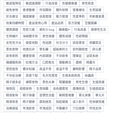
敏感度降低
敏感度調節
行為改善
性健康推廣
男性檢查
避免食物
香港醫療
伴侶關係
體外射精
營養補充
生育疑慮
針灸療法
腸道健康
自我管理
壓力管理
性愛準則
年齡層差異
效果持續時間
產品使用心得
產品品質
官方授權
空腹服藥
體質調理
性慾亢進
犀利士5mg
巔峰藍P
行為改善
規律性生活
生物補片
海綿體手術
男性保健
體質调理
性欲障礙
女性性冷淡
做愛地點
性話題
社交分寸
排尿異常
用藥禁忌
黑色食物
他達拉非
學名藥
超級犀利士
前列腺檢查
鋅元素
飲食原則
體重管理
內部調理
不孕飲食
隱睾症
泌尿系統
攝護腺疾病
壯陽方法
口腔衛生
運動療法
遺精
精囊炎
禁慾迷思
備孕知識
高溫不育
高温不育
藥物影響
精子品質
不孕症治療
尿道下裂
先天性異常
生殖系統疾病
絲蟲病
精子過多症
補腎食物
黑色水果
腎臟健康
男性生理
生殖常識
咖啡因
殺精食物
生育困難
染色體異常
遺傳疾病
生殖道感染
精液氣味
精子保護
習慣性流產
輸精管堵塞
睪丸保養
睾丸炎
精液檢查
精子健康
晨勃迷思
勃起硬度
成人影片
性保健常識
治療誤區
早洩飲食
早洩成因
中醫藥方
穴位按摩
伴侶支持