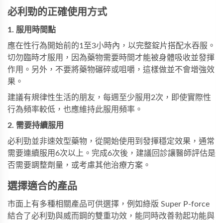
必利勁的正確使用方式
1. 服用時間點
應在性行為開始前的1至3小時內，以完整錠片搭配水吞服。
切勿臨時才服用，因為藥物需要時間才能被身體吸收並發揮
作用。另外，不要將藥物碾碎或咀嚼，這樣做並不會增強效
果。
建議有規律性生活的朋友，每週至少服用2次，即使實際性
行為頻率較低，也應維持此服用頻率。
2. 需要持續服用
必利勁
並非速效型藥物，從開始使用到發揮穩定效果，通常
需要連續服用6次以上。完成6次後，建議回診讓醫師評估是
否需要調整劑量，或考慮其他治療方案。
選擇適合的產品
市面上有多種相關產品可供選擇，例如
綠版 Super P-force
結合了必利勁與威而鋼的雙重功效，能同時改善勃起功能與