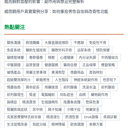
威而鋼對血壓的影響：副作用與禁忌完整解析
威而鋼用戶真實案例分享：如何重拾男性自信與改善性功能
熱點關注
關係溝通
跨境購藥
大腸直腸癌預防
不應期
免疫性不育
免疫系統
輔助生殖技術
顯微外科手術
泌尿系统
预防保健
输精管堵塞
春節優惠
睡眠
心理健康
內分泌失調
中西醫結合
中醫調理
品質管理
健康服務
藥局信譽
正品保障
應變策略
催情產品
用藥注意事項
果凍劑型
情趣用品
真偽辨別
超級雙效犀利士
新婚男性
人生階段
神經系統副作用
性慾低下
情趣指南
壽命延長
用藥迷思
前列腺痛
洗澡水溫
前列腺癌
前列腺增生
腎虛
電腦輻射
仰臥起坐
血精
藥物副作用
無精症
精液異常
生殖器畸形
陰囊象皮腫
憋尿危害
腎臟疾病症狀
房中術
精子知識
少精子症
用藥安全
克萊恩費爾特氏綜合徵
精液液化
菸酒危害
DNA損傷
疾病診斷
生活習慣改善
勃起分級
精神障礙
飲食調理
食療方案