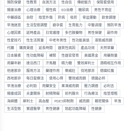
預防保健
性教育
自測方法
性自信
傳統驗方
保險套使用
陽痿治療
心理治療
慢性病
ED治療
糖尿病
男性不育症
中藥誤區
自慰
陰莖外傷
肝病
吸菸
骨盆運動
飲食調理
早洩迷思
生活型態調整
避孕套
生育能力
中醫调理
預防早洩
心理因素
延時產品
日常護理
多巴胺藥物
男性保健
副作用
性愛技巧
性生活質量
中老年男性
性功能衰退
液態威而鋼
代購
購買渠道
延長時間
器質性病因
產品功效
天然草藥
日本藤素
性功能障礙
補腎
性器官發育
美國黑金
用藥劑量
用藥年齡
達泊西汀
汗馬糖
精力糖
雙效犀利士
酒精相互作用
他達那非
服用方法
藥理作用
樂威壯
伐地那非
德國紅魔
西地那非
每日錠療法
使用心得
雙效威而鋼
德國必邦
早洩治療
必利勁
用藥安全
果凍威而鋼
壓力調適
必利吉
陽痿成因
夫妻關係
射精障礙
前列腺炎
行為療法
陰莖增粗
海綿體
犀利士
高血壓
PDE5抑制劑
威而鋼
親密關係
早洩
生活型態
實證醫學
男性健康
勃起功能障礙
性健康