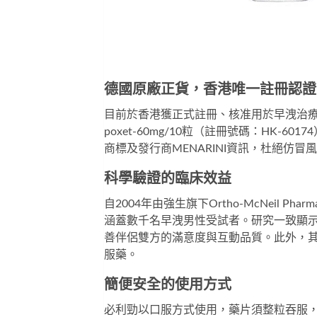
德國原廠正貨，香港唯一註冊認證
目前於香港獲正式註冊、核准用於早洩治
poxet-60mg/10粒
（註冊號碼：HK-60
商標及發行商MENARINI資訊，杜絕仿
科學驗證的臨床效益
自2004年由強生旗下Ortho-McNeil 
涵蓋數千名早洩男性受試者。研究一致顯
善伴侶雙方的滿意度與互動品質。此外，
服藥。
簡便安全的使用方式
必利勁
以口服方式使用，藥片須整粒吞服，建