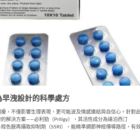
：專為早洩設計的科學處方
困擾，不僅影響生理表現，更可能波及情感連結與自信心。針對
解決方案——必利勁（Priligy），其活性成分為達泊西汀
的5-羥色胺再攝取抑制劑（SSRI），能精準調節神經傳導路徑，有