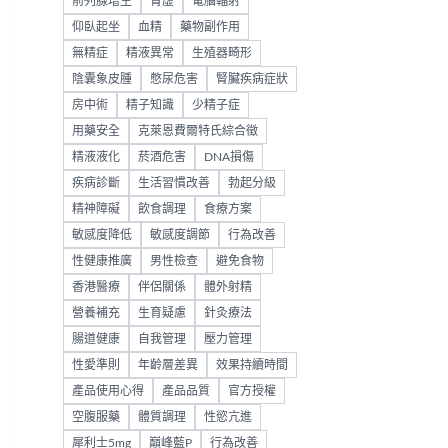
前列腺增生
腎虛
電腦輻射
仰臥起坐
血精
藥物副作用
無精症
精液異常
生殖器畸形
陰囊象皮腫
憋尿危害
腎臟疾病症狀
房中術
精子知識
少精子症
用藥安全
克萊恩費爾特氏綜合徵
精液液化
菸酒危害
DNA損傷
疾病診斷
生活習慣改善
勃起分級
精神障礙
飲食調理
食療方案
敏感度降低
敏感度調節
行為改善
性健康推廣
男性檢查
避免食物
香港醫療
伴侶關係
體外射精
營養補充
生育疑慮
針灸療法
腸道健康
自我管理
壓力管理
性愛準則
年齡層差異
效果持續時間
產品使用心得
產品品質
官方授權
空腹服藥
體質調理
性慾亢進
犀利士5mg
巔峰藍P
行為改善