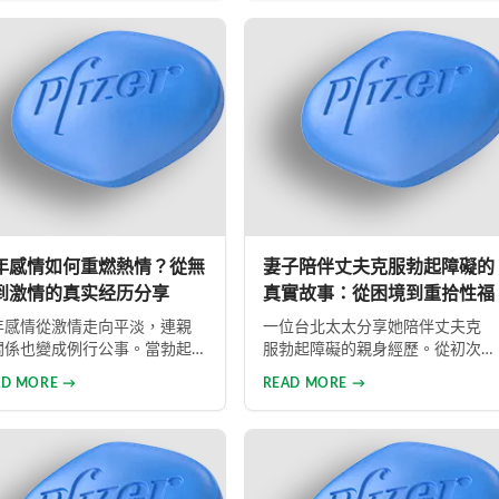
力管理與規律運動等生活調整
鞭王」。這些非法產品標榜天然
法，同時說明常見治療藥物的
成分卻摻雜藥物，對健康造成極
擇與使用方式。幫助男性正確
大風險。本文同時介紹勃起功能
識此常見健康問題，勇敢面對
障礙的類型與正規治療方式，呼
積極治療，重拾自信與美滿的
籲患者應勇敢尋求專業醫療協
生活。
助。
年感情如何重燃熱情？從無
妻子陪伴丈夫克服勃起障礙的
到激情的真实经历分享
真實故事：從困境到重拾性福
年感情從激情走向平淡，連親
一位台北太太分享她陪伴丈夫克
關係也變成例行公事。當勃起
服勃起障礙的親身經歷。從初次
能出現問題時，如何重燃愛情
發現問題時的震驚，到嘗試各種
AD MORE →
READ MORE →
花？本文分享真實經歷，透過
方法仍屢試不順，婚姻關係陷入
業建議與威而鋼輔助，重新找
危機，最後在專業醫師建議下使
久違的熱情與暢快體驗。
用威而鋼，成功幫助丈夫重拾自
信，重新找回婚姻的熱情與幸
福。