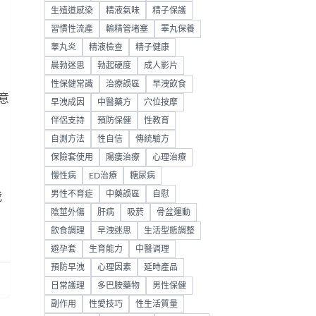
。
生殖道感染
精液氣味
精子保護
習慣性流產
輸精管堵塞
睪丸保養
睾丸炎
精液檢查
精子健康
晨勃迷思
勃起硬度
成人影片
性保健常識
治療誤區
早洩飲食
意
早洩成因
中醫藥方
穴位按摩
伴侶支持
預防保健
性教育
自測方法
性自信
傳統驗方
保險套使用
陽痿治療
心理治療
慢性病
ED治療
糖尿病
男性不育症
中藥誤區
自慰
我
陰莖外傷
肝病
吸菸
骨盆運動
飲食調理
早洩迷思
生活型態調整
避孕套
生育能力
中醫调理
預防早洩
心理因素
延時產品
日常護理
多巴胺藥物
男性保健
副作用
性愛技巧
性生活質量