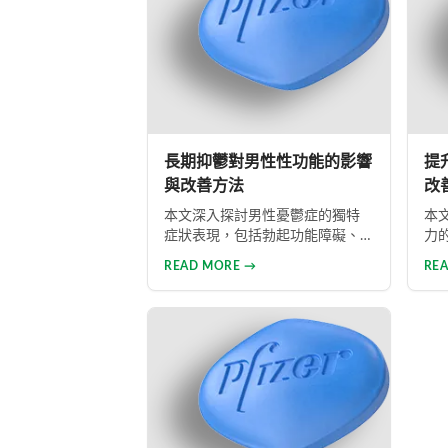
長期抑鬱對男性性功能的影響
提
與改善方法
改
本文深入探討男性憂鬱症的獨特
本
症狀表現，包括勃起功能障礙、
力
性慾減退等常見問題，分析憂鬱
孕
READ MORE →
RE
情緒與性功能障礙之間的惡性循
延
環關係，並提供包括藥物治療與
及
心理諮詢在內的專業整合治療方
的
案，協助男性患者及早康復、重
钢
獲健康生活。
物
提