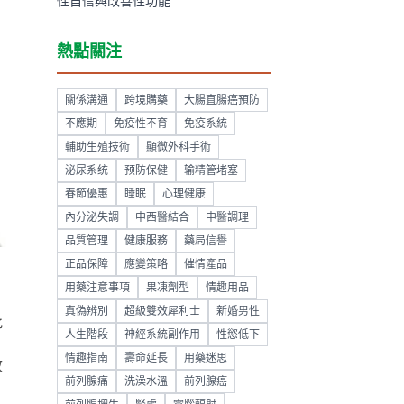
性自信與改善性功能
熱點關注
關係溝通
跨境購藥
大腸直腸癌預防
不應期
免疫性不育
免疫系統
輔助生殖技術
顯微外科手術
泌尿系统
预防保健
输精管堵塞
春節優惠
睡眠
心理健康
內分泌失調
中西醫結合
中醫調理
品質管理
健康服務
藥局信譽
正品保障
應變策略
催情產品
用藥注意事項
果凍劑型
情趣用品
真偽辨別
超級雙效犀利士
新婚男性
此
人生階段
神經系統副作用
性慾低下
情趣指南
壽命延長
用藥迷思
效
前列腺痛
洗澡水溫
前列腺癌