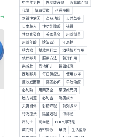
中老年男性
性功能衰退
液態威而鋼
代購
購買渠道
延長時間
部
→
器質性病因
產品功效
天然草藥
日本藤素
性功能障礙
補腎
性器官發育
美國黑金
用藥劑量
用藥年齡
達泊西汀
汗馬糖
精力糖
雙效犀利士
酒精相互作用
他達那非
服用方法
藥理作用
樂威壯
伐地那非
德國紅魔
西地那非
每日錠療法
使用心得
雙效威而鋼
德國必邦
早洩治療
必利勁
用藥安全
果凍威而鋼
壓力調適
必利吉
陽痿成因
夫妻關係
射精障礙
前列腺炎
行為療法
陰莖增粗
海綿體
犀利士
高血壓
PDE5抑制劑
威而鋼
親密關係
早洩
生活型態