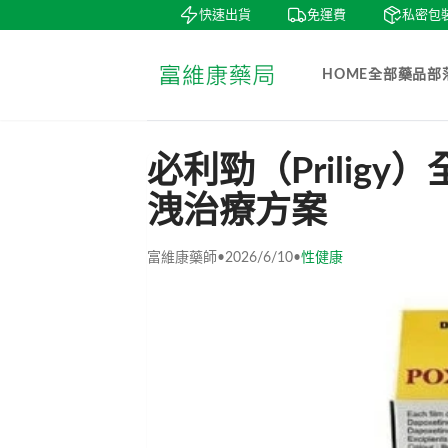
賞
貨到付款
快速出貨
免運費
私密包裝
HOME
全部藥品
部
必利勁（Prilig
洩治療方案
富維康藥師
•
2026/6/10
•
性健康