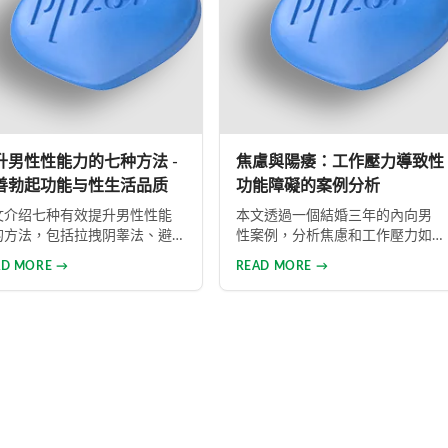
升男性性能力的七种方法 -
焦慮與陽痿：工作壓力導致性
善勃起功能与性生活品质
功能障礙的案例分析
文介绍七种有效提升男性性能
本文透過一個結婚三年的內向男
的方法，包括拉拽阴睾法、避
性案例，分析焦慮和工作壓力如
套性交法、阴茎捏挤法、自慰
何導致勃起功能障礙。從心理和
AD MORE →
READ MORE →
时法、间断性交法、物理治疗
生理兩個角度提供解決方案，包
药物治疗。详细解析每种方法
括改善生活方式、與伴侶良好溝
原理与操作技巧，并介绍威而
通及藥物治療的建議，幫助患者
、犀利士、乐威壮等常用ED药
重建和諧的性生活。
，帮助男性改善性功能问题，
升性生活满意度。