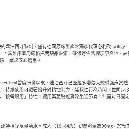
療的達泊西汀製劑，僅有德國原廠生產之
獨家代理必利勁 priligy 
174）。富維康藥局嚴格把關藥品來源，確保每盒皆標示原產地、註
冒風險，讓您安心選用。
Pharmaceutical首度研發以來，達泊西汀已歷經多階段大規模臨床試驗
示：持續使用可顯著提升射精控制力、延長性行為時間，並同步
其「按需服用」特性，讓用藥更貼近實際生活節奏，無需每日固
議搭配足量清水。成人（18–64歲）初始劑量為30mg，於預