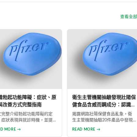
查看全
識勃起功能障礙：症狀、原
衛生主管機關抽驗發現壯陽保
與改善方式完整指南
健食品含威而鋼成分：認識勃
起功能障礙與正規治療
文完整介紹勃起功能障礙的定
揭露網路壯陽保健食品亂象，衛
、症狀表現與就診時機，並提
生主管機關抽驗20件產品中發現3
向醫師說明症狀的具體建議。
件含有威而鋼成分，包括「強人
AD MORE →
READ MORE →
容涵蓋體重管理、戒菸限酒、
大寶貝」、「華陀神丹」及「藏