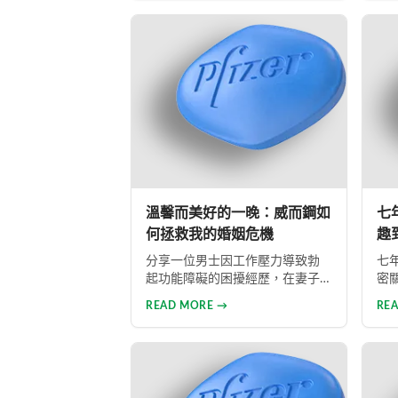
是指持續三個月以上性興趣缺
壓
失，目前約有15%成年男性受此影
方
響。多數勃起功能障礙可透過口
選
服藥物、心理諮商等方式有效治
認
療。
並
性
溫馨而美好的一晚：威而鋼如
七
何拯救我的婚姻危機
趣
分享一位男士因工作壓力導致勃
七
起功能障礙的困擾經歷，在妻子
密
支持下勇敢面對問題。透過網路
功
READ MORE →
RE
購買正品威而鋼，成功改善性功
火
能，重拾自信並修復夫妻關係的
專
真實故事。
回