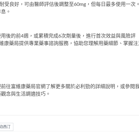
且耐受良好，可由醫師評估後調整至60mg，但每日最多使用一次
作息。
用後的前4週，或累積完成6次劑量後，進行首次效益與風險評
富維康藥局提供專業藥事諮詢服務，協助您理解用藥細節、掌握注
迎前往
富維康藥局
官網了解更多關於
必利勁
的詳細說明，或參閱
藥觀念與生活調適技巧。
泊西汀