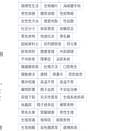
規律性生活
生物補片
海綿體手術
男性保健
體質调理
性欲障礙
女性性冷淡
做愛地點
性話題
社交分寸
排尿異常
用藥禁忌
黑色食物
他達拉非
學名藥
超級犀利士
前列腺檢查
鋅元素
飲食原則
體重管理
內部調理
冊
不孕飲食
隱睾症
泌尿系統
攝護腺疾病
壯陽方法
口腔衛生
運動療法
遺精
精囊炎
禁慾迷思
備孕知識
高溫不育
高温不育
，
藥物影響
精子品質
不孕症治療
改
尿道下裂
先天性異常
生殖系統疾病
定
絲蟲病
精子過多症
補腎食物
黑色水果
腎臟健康
男性生理
生殖常識
咖啡因
殺精食物
期
生育困難
染色體異常
遺傳疾病