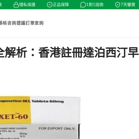
隱私保護
正品保障
1對1諮詢
7天鑒賞
落格
咨詢建議
訂單查詢
y）全解析：香港註冊達泊西汀早