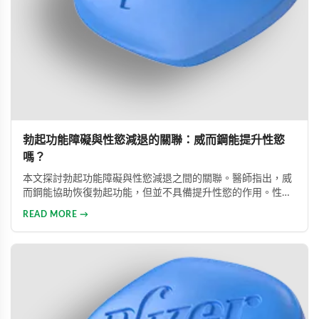
勃起功能障礙與性慾減退的關聯：威而鋼能提升性慾
嗎？
本文探討勃起功能障礙與性慾減退之間的關聯。醫師指出，威
而鋼能協助恢復勃起功能，但並不具備提升性慾的作用。性慾
低下是指持續三個月以上性興趣缺失，目前約有15%成年男性
READ MORE →
受此影響。多數勃起功能障礙可透過口服藥物、心理諮商等方
式有效治療。