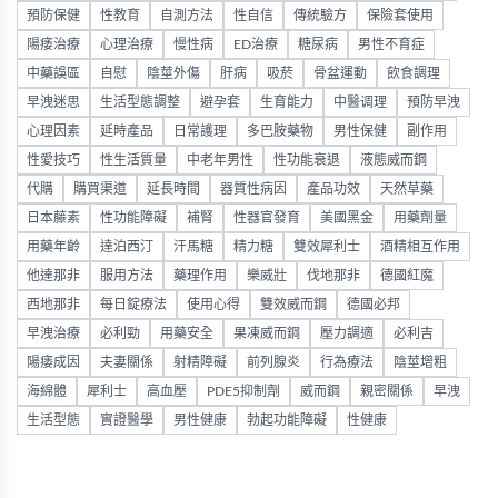
預防保健
性教育
自測方法
性自信
傳統驗方
保險套使用
陽痿治療
心理治療
慢性病
ED治療
糖尿病
男性不育症
中藥誤區
自慰
陰莖外傷
肝病
吸菸
骨盆運動
飲食調理
早洩迷思
生活型態調整
避孕套
生育能力
中醫调理
預防早洩
心理因素
延時產品
日常護理
多巴胺藥物
男性保健
副作用
性愛技巧
性生活質量
中老年男性
性功能衰退
液態威而鋼
代購
購買渠道
延長時間
器質性病因
產品功效
天然草藥
日本藤素
性功能障礙
補腎
性器官發育
美國黑金
用藥劑量
用藥年齡
達泊西汀
汗馬糖
精力糖
雙效犀利士
酒精相互作用
他達那非
服用方法
藥理作用
樂威壯
伐地那非
德國紅魔
西地那非
每日錠療法
使用心得
雙效威而鋼
德國必邦
早洩治療
必利勁
用藥安全
果凍威而鋼
壓力調適
必利吉
陽痿成因
夫妻關係
射精障礙
前列腺炎
行為療法
陰莖增粗
海綿體
犀利士
高血壓
PDE5抑制劑
威而鋼
親密關係
早洩
生活型態
實證醫學
男性健康
勃起功能障礙
性健康