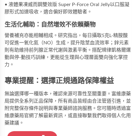
• 
液體果凍威而鋼雙效版 Super P-Force Oral Jelly
以口服凝
膠形式加速吸收，適合偏好即效體驗者。
生活化輔助：自然增效不依賴藥物
營養補充亦能相輔相成。研究指出，每日攝取5克L-精胺酸
可促進一氧化氮（NO）生成，提升陰莖血流效率；鋅元素
則有助維持前列腺正常代謝與激素平衡。搭配規律凱格爾運
動與停-動技巧訓練，更能從生理與心理層面雙向強化掌控
力。
專業提醒：選擇正規通路保障權益
無論選擇哪一種版本，確認來源可靠性至關重要。富維康藥
局提供全系列正品保障，所有商品皆經由合法管道引進，並
附完整保存條件說明與專業藥師諮詢服務。您可隨時透過
富
維康藥局官網
了解最新資訊，或直接聯繫我們取得個人化用
藥建議。