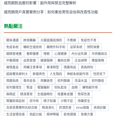
威而鋼對血壓的影響：副作用與禁忌完整解析
威而鋼用戶真實案例分享：如何重拾男性自信與改善性功能
熱點關注
關係溝通
跨境購藥
大腸直腸癌預防
不應期
免疫性不育
免疫系統
輔助生殖技術
顯微外科手術
泌尿系统
预防保健
输精管堵塞
春節優惠
睡眠
心理健康
內分泌失調
中西醫結合
中醫調理
品質管理
健康服務
藥局信譽
正品保障
應變策略
催情產品
用藥注意事項
果凍劑型
情趣用品
真偽辨別
超級雙效犀利士
新婚男性
人生階段
神經系統副作用
性慾低下
情趣指南
壽命延長
用藥迷思
前列腺痛
洗澡水溫
前列腺癌
前列腺增生
腎虛
電腦輻射
仰臥起坐
血精
藥物副作用
無精症
精液異常
生殖器畸形
陰囊象皮腫
憋尿危害
腎臟疾病症狀
房中術
精子知識
少精子症
用藥安全
克萊恩費爾特氏綜合徵
精液液化
菸酒危害
DNA損傷
疾病診斷
生活習慣改善
勃起分級
精神障礙
飲食調理
食療方案