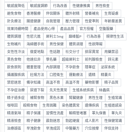
敏感度降低
敏感度調節
行為改善
性健康推廣
男性檢查
避免食物
香港醫療
伴侶關係
體外射精
營養補充
生育疑慮
針灸療法
腸道健康
自我管理
壓力管理
性愛準則
年齡層差異
效果持續時間
產品使用心得
產品品質
官方授權
空腹服藥
體質調理
性慾亢進
犀利士5mg
巔峰藍P
行為改善
規律性生活
生物補片
海綿體手術
男性保健
體質调理
性欲障礙
女性性冷淡
做愛地點
性話題
社交分寸
排尿異常
用藥禁忌
黑色食物
他達拉非
學名藥
超級犀利士
前列腺檢查
鋅元素
飲食原則
體重管理
內部調理
不孕飲食
隱睾症
泌尿系統
攝護腺疾病
壯陽方法
口腔衛生
運動療法
遺精
精囊炎
禁慾迷思
備孕知識
高溫不育
高温不育
藥物影響
精子品質
不孕症治療
尿道下裂
先天性異常
生殖系統疾病
絲蟲病
精子過多症
補腎食物
黑色水果
腎臟健康
男性生理
生殖常識
咖啡因
殺精食物
生育困難
染色體異常
遺傳疾病
生殖道感染
精液氣味
精子保護
習慣性流產
輸精管堵塞
睪丸保養
睾丸炎
精液檢查
精子健康
晨勃迷思
勃起硬度
成人影片
性保健常識
治療誤區
早洩飲食
早洩成因
中醫藥方
穴位按摩
伴侶支持