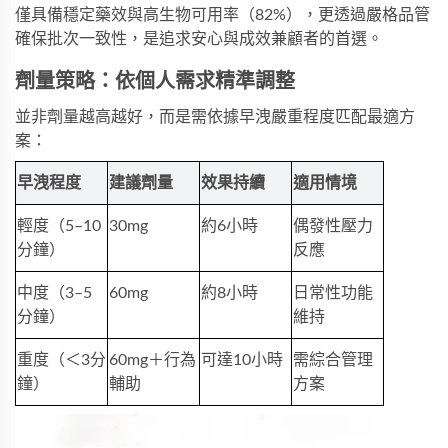
僅具備穩定藥效與高生物可用率（82%），更透過嚴格品管
確保批次一致性，是追求安心與成效兼顧者的首選。
劑量策略：依個人需求精準調整
並非劑量越高越好，而是需依據早洩嚴重程度匹配最適方
案：
早洩程度
建議劑量
效果持續
適用情境
輕度（5–10
30mg
約6小時
偶發性壓力
分鐘）
反應
中度（3–5
60mg
約8小時
日常性功能
分鐘）
維持
重度（＜3分
60mg＋行為
可達10小時
需綜合管理
鐘）
輔助
方案