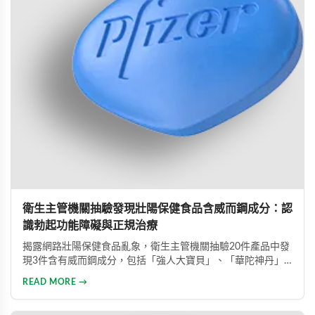
衛生主管機關抽驗發現壯陽保健食品含威而鋼成分：認
識勃起功能障礙與正規治療
揭露網路壯陽保健食品亂象，衛生主管機關抽驗20件產品中發
現3件含有威而鋼成分，包括「強人大寶貝」、「華陀神丹」
及「藏鞭王」。這些非法產品標榜天然成分卻摻雜藥物，對健
READ MORE →
康造成極大風險。本文同時介紹勃起功能障礙的類型與正規治
療方式，呼籲患者應勇敢尋求專業醫療協助。