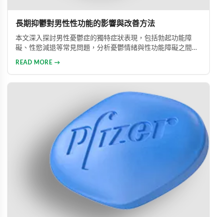
長期抑鬱對男性性功能的影響與改善方法
本文深入探討男性憂鬱症的獨特症狀表現，包括勃起功能障
礙、性慾減退等常見問題，分析憂鬱情緒與性功能障礙之間的
惡性循環關係，並提供包括藥物治療與心理諮詢在內的專業整
READ MORE →
合治療方案，協助男性患者及早康復、重獲健康生活。