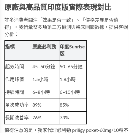
原廠與高品質印度版實際表現對比
許多消費者關注「效果是否一致」、「價格差異是否值
得」。我們彙整多項第三方檢測與臨床回饋數據，提供客觀
分析：
指標
原廠必利勁
印度Sunrise
版
起效時間
45–60分鐘
50–65分鐘
作用峰值
1.5小時
1.8小時
持續時間
6–8小時
6–10小時
單次成功率
89%
85%
長期改善率
76%
73%
值得注意的是，
獨家代理必利勁 priligy poxet-60mg/10粒
不