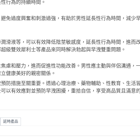
長性行為的持續時間。
，避免過度興奮和刺激過強，有助於男性延長性行為時間，減少
時潤滑液等，可以有效降低陰莖敏感度，延長性行為時間，進而
擇
超級雙效犀利士
等產品來同時解決勃起與早洩雙重問題。
性焦慮和壓力，進而促進性功能改善。男性應主動與伴侶溝通，
建立健康美好的親密關係。
取預防措施至關重要。透過心理治療、藥物輔助、性教育、生活
全可以有效應對並預防早洩困擾，重拾自信，享受高品質且滿意
延時產品