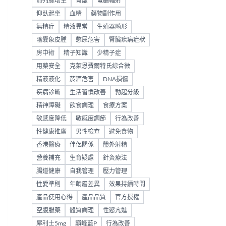
前列腺增生
腎虛
電腦輻射
仰臥起坐
血精
藥物副作用
無精症
精液異常
生殖器畸形
陰囊象皮腫
憋尿危害
腎臟疾病症狀
房中術
精子知識
少精子症
用藥安全
克萊恩費爾特氏綜合徵
精液液化
菸酒危害
DNA損傷
疾病診斷
生活習慣改善
勃起分級
精神障礙
飲食調理
食療方案
敏感度降低
敏感度調節
行為改善
性健康推廣
男性檢查
避免食物
香港醫療
伴侶關係
體外射精
營養補充
生育疑慮
針灸療法
腸道健康
自我管理
壓力管理
性愛準則
年齡層差異
效果持續時間
產品使用心得
產品品質
官方授權
空腹服藥
體質調理
性慾亢進
犀利士5mg
巔峰藍P
行為改善