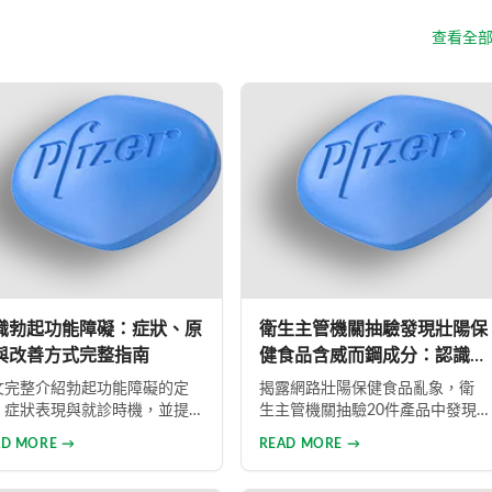
查看全
識勃起功能障礙：症狀、原
衛生主管機關抽驗發現壯陽保
與改善方式完整指南
健食品含威而鋼成分：認識勃
起功能障礙與正規治療
文完整介紹勃起功能障礙的定
揭露網路壯陽保健食品亂象，衛
、症狀表現與就診時機，並提
生主管機關抽驗20件產品中發現3
向醫師說明症狀的具體建議。
件含有威而鋼成分，包括「強人
AD MORE →
READ MORE →
容涵蓋體重管理、戒菸限酒、
大寶貝」、「華陀神丹」及「藏
力管理與規律運動等生活調整
鞭王」。這些非法產品標榜天然