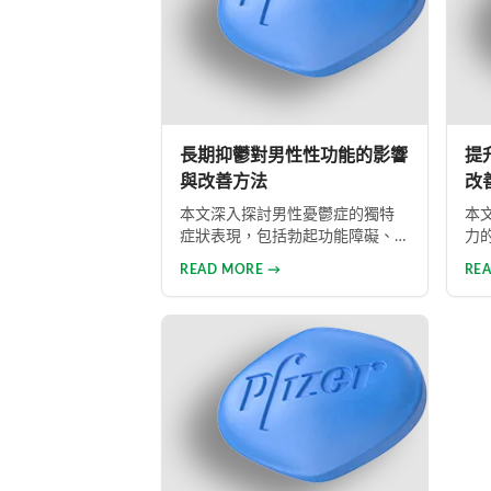
長期抑鬱對男性性功能的影響
提
與改善方法
改
本文深入探討男性憂鬱症的獨特
本
症狀表現，包括勃起功能障礙、
力
性慾減退等常見問題，分析憂鬱
孕
READ MORE →
RE
情緒與性功能障礙之間的惡性循
延
環關係，並提供包括藥物治療與
及
心理諮詢在內的專業整合治療方
的
案，協助男性患者及早康復、重
钢
獲健康生活。
物
提