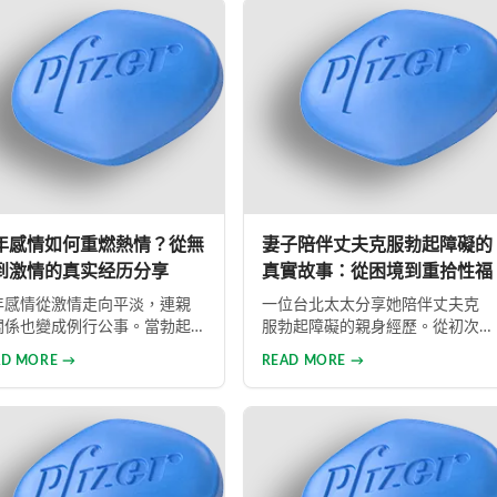
法，同時說明常見治療藥物的
成分卻摻雜藥物，對健康造成極
擇與使用方式。幫助男性正確
大風險。本文同時介紹勃起功能
識此常見健康問題，勇敢面對
障礙的類型與正規治療方式，呼
積極治療，重拾自信與美滿的
籲患者應勇敢尋求專業醫療協
生活。
助。
年感情如何重燃熱情？從無
妻子陪伴丈夫克服勃起障礙的
到激情的真实经历分享
真實故事：從困境到重拾性福
年感情從激情走向平淡，連親
一位台北太太分享她陪伴丈夫克
關係也變成例行公事。當勃起
服勃起障礙的親身經歷。從初次
能出現問題時，如何重燃愛情
發現問題時的震驚，到嘗試各種
AD MORE →
READ MORE →
花？本文分享真實經歷，透過
方法仍屢試不順，婚姻關係陷入
業建議與威而鋼輔助，重新找
危機，最後在專業醫師建議下使
久違的熱情與暢快體驗。
用威而鋼，成功幫助丈夫重拾自
信，重新找回婚姻的熱情與幸
福。