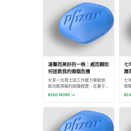
失，目前約有15%成年男性受此影
方
響。多數勃起功能障礙可透過口
選
服藥物、心理諮商等方式有效治
認
療。
並
性
溫馨而美好的一晚：威而鋼如
七
何拯救我的婚姻危機
趣
分享一位男士因工作壓力導致勃
七
起功能障礙的困擾經歷，在妻子
密
支持下勇敢面對問題。透過網路
功
READ MORE →
RE
購買正品威而鋼，成功改善性功
火
能，重拾自信並修復夫妻關係的
專
真實故事。
回