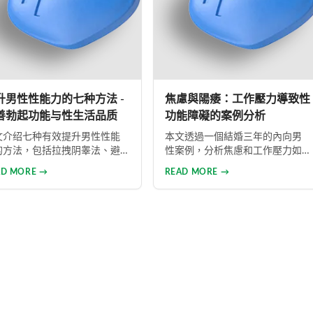
升男性性能力的七种方法 -
焦慮與陽痿：工作壓力導致性
善勃起功能与性生活品质
功能障礙的案例分析
文介绍七种有效提升男性性能
本文透過一個結婚三年的內向男
的方法，包括拉拽阴睾法、避
性案例，分析焦慮和工作壓力如
套性交法、阴茎捏挤法、自慰
何導致勃起功能障礙。從心理和
AD MORE →
READ MORE →
时法、间断性交法、物理治疗
生理兩個角度提供解決方案，包
药物治疗。详细解析每种方法
括改善生活方式、與伴侶良好溝
原理与操作技巧，并介绍威而
通及藥物治療的建議，幫助患者
、犀利士、乐威壮等常用ED药
重建和諧的性生活。
，帮助男性改善性功能问题，
升性生活满意度。