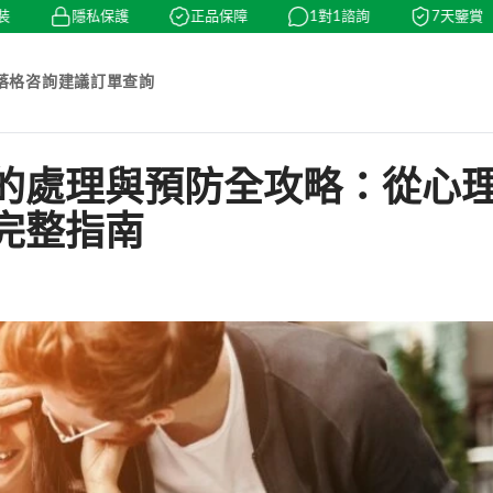
隱私保護
正品保障
1對1諮詢
7天鑒賞
落格
咨詢建議
訂單查詢
的處理與預防全攻略：從心
完整指南