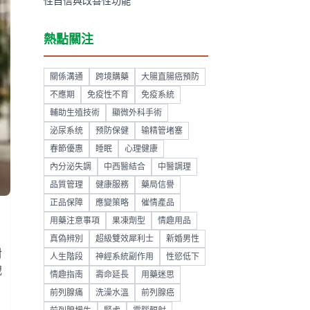
性自信與改善性功能
熱點關注
關係溝通
跨境購藥
大腸直腸癌預防
不應期
免疫性不育
免疫系統
輔助生殖技術
顯微外科手術
泌尿系统
预防保健
输精管堵塞
春節優惠
睡眠
心理健康
內分泌失調
中西醫結合
中醫調理
品質管理
健康服務
藥局信譽
正品保障
應變策略
催情產品
用藥注意事項
果凍劑型
情趣用品
真偽辨別
超級雙效犀利士
新婚男性
對
人生階段
神經系統副作用
性慾低下
洩
情趣指南
壽命延長
用藥迷思
前列腺痛
洗澡水溫
前列腺癌