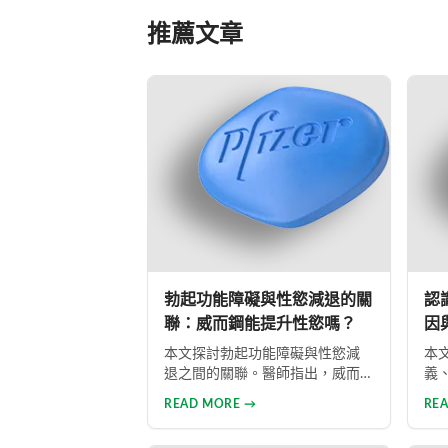
推薦文章
勃起功能障礙與性慾減退的關
認
聯：威而鋼能提升性慾嗎？
因
本文探討勃起功能障礙與性慾減
本
退之間的關聯。醫師指出，威而
義
鋼能協助恢復勃起功能，但並不
供
READ MORE →
RE
具備提升性慾的作用。性慾低下
內
是指持續三個月以上性興趣缺
壓