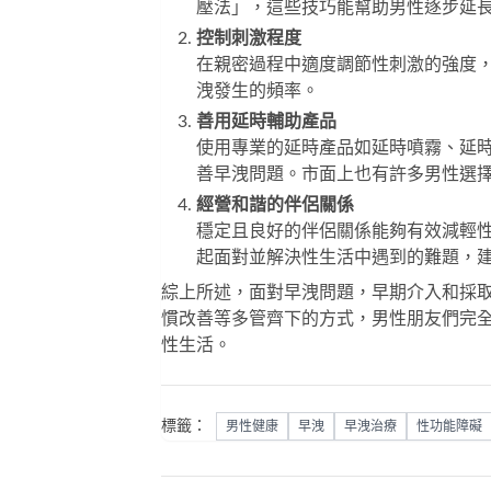
壓法」，這些技巧能幫助男性逐步延
控制刺激程度
在親密過程中適度調節性刺激的強度
洩發生的頻率。
善用延時輔助產品
使用專業的延時產品如延時噴霧、延
善早洩問題。市面上也有許多男性選
經營和諧的伴侶關係
穩定且良好的伴侶關係能夠有效減輕
起面對並解決性生活中遇到的難題，
綜上所述，面對早洩問題，早期介入和採
慣改善等多管齊下的方式，男性朋友們完
性生活。
標籤：
男性健康
早洩
早洩治療
性功能障礙