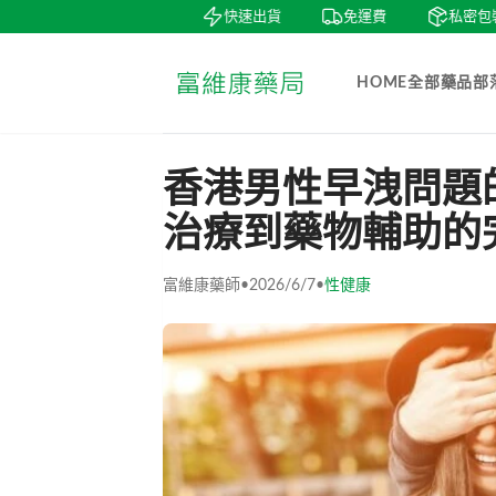
賞
貨到付款
快速出貨
免運費
私密包裝
HOME
全部藥品
部
香港男性早洩問題
治療到藥物輔助的
富維康藥師
•
2026/6/7
•
性健康