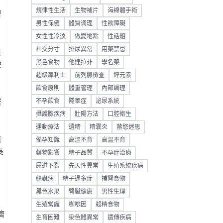
規律性生活
生物補片
海綿體手術
習
男性保健
體質调理
性欲障礙
女性性冷淡
做愛地點
性話題
社交分寸
排尿異常
用藥禁忌
及
黑色食物
他達拉非
學名藥
使
超級犀利士
前列腺檢查
鋅元素
飲食原則
體重管理
內部調理
不孕飲食
隱睾症
泌尿系統
密
攝護腺疾病
壯陽方法
口腔衛生
運動療法
遺精
精囊炎
禁慾迷思
著
備孕知識
高溫不育
高温不育
長
藥物影響
精子品質
不孕症治療
尿道下裂
先天性異常
生殖系統疾病
絲蟲病
精子過多症
補腎食物
黑色水果
腎臟健康
男性生理
生殖常識
咖啡因
殺精食物
擠
生育困難
染色體異常
遺傳疾病