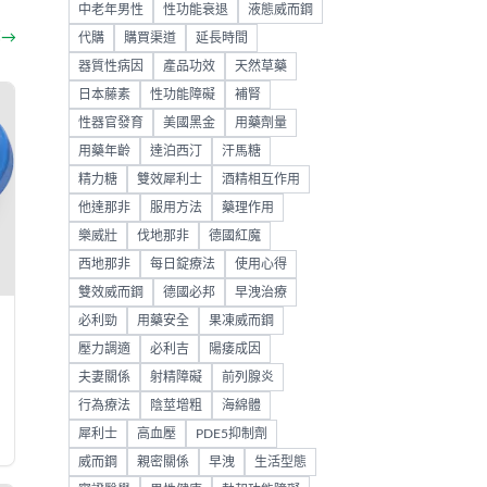
中老年男性
性功能衰退
液態威而鋼
部
→
代購
購買渠道
延長時間
器質性病因
產品功效
天然草藥
日本藤素
性功能障礙
補腎
性器官發育
美國黑金
用藥劑量
用藥年齡
達泊西汀
汗馬糖
精力糖
雙效犀利士
酒精相互作用
他達那非
服用方法
藥理作用
樂威壯
伐地那非
德國紅魔
西地那非
每日錠療法
使用心得
雙效威而鋼
德國必邦
早洩治療
必利勁
用藥安全
果凍威而鋼
壓力調適
必利吉
陽痿成因
夫妻關係
射精障礙
前列腺炎
行為療法
陰莖增粗
海綿體
犀利士
高血壓
PDE5抑制劑
威而鋼
親密關係
早洩
生活型態