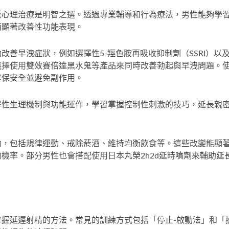
業心理治療是明智之選。透過專業輔導和行為療法，男性能夠學
而顯著改善性功能表現。
改善早洩症狀，例如選擇性5-羥色胺再吸收抑制劑（SSRI）以
選擇使用
雙效賽倍達黑水鬼
等產品來同時改善勃起與早洩問題。
確保安全並避免副作用。
解性生理機制與功能運作，學習掌握控制性刺激的技巧，延長親
助，包括規律運動、戒除菸酒、維持均衡飲食等。這些改變能顯
的機率。部分男性也會搭配使用
日本丸榮2h2d延時噴劑
來輔助延
握延遲射精的方法。常見的訓練方式包括「停止-啟動法」和「