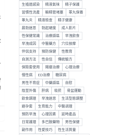
生殖道感染
精液氣味
精子保護
習慣性流產
輸精管堵塞
睪丸保養
早
睾丸炎
精液檢查
精子健康
晨勃迷思
勃起硬度
成人影片
性保健常識
治療誤區
早洩飲食
改
早洩成因
中醫藥方
穴位按摩
伴侶支持
預防保健
性教育
自測方法
性自信
傳統驗方
一
保險套使用
陽痿治療
心理治療
慢性病
ED治療
糖尿病
習
男性不育症
中藥誤區
自慰
的
陰莖外傷
肝病
吸菸
骨盆運動
飲食調理
早洩迷思
生活型態調整
避孕套
生育能力
中醫调理
預防早洩
心理因素
延時產品
日常護理
多巴胺藥物
男性保健
副作用
性愛技巧
性生活質量