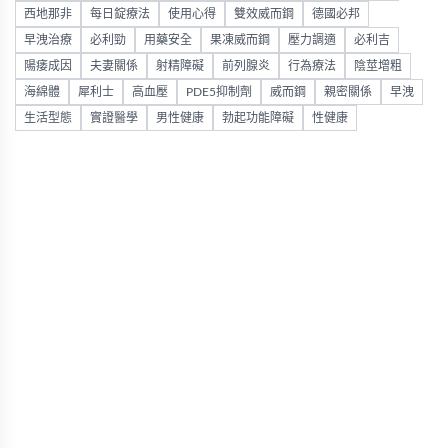
西地那非
每日錠療法
使用心得
雙效威而鋼
德國必邦
早洩治療
必利勁
用藥安全
果凍威而鋼
壓力調適
必利吉
陽痿成因
夫妻關係
射精障礙
前列腺炎
行為療法
陰莖增粗
海綿體
犀利士
高血壓
PDE5抑制劑
威而鋼
親密關係
早洩
生活型態
實證醫學
男性健康
勃起功能障礙
性健康