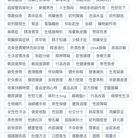
催情產品
用藥注意事項
果凍劑型
情趣用品
真偽辨別
超級雙效犀利士
新婚男性
人生階段
神經系統副作用
性慾低下
情趣指南
壽命延長
用藥迷思
前列腺痛
洗澡水溫
前列腺癌
前列腺增生
腎虛
電腦輻射
仰臥起坐
血精
藥物副作用
無精症
精液異常
生殖器畸形
陰囊象皮腫
憋尿危害
腎臟疾病症狀
房中術
精子知識
少精子症
用藥安全
克萊恩費爾特氏綜合徵
精液液化
菸酒危害
DNA損傷
疾病診斷
生活習慣改善
勃起分級
精神障礙
飲食調理
食療方案
敏感度降低
敏感度調節
行為改善
性健康推廣
男性檢查
避免食物
香港醫療
伴侶關係
體外射精
營養補充
生育疑慮
針灸療法
腸道健康
自我管理
壓力管理
性愛準則
年齡層差異
效果持續時間
產品使用心得
產品品質
官方授權
空腹服藥
體質調理
性慾亢進
犀利士5mg
巔峰藍P
行為改善
規律性生活
生物補片
海綿體手術
男性保健
體質调理
性欲障礙
女性性冷淡
做愛地點
性話題
社交分寸
排尿異常
用藥禁忌
黑色食物
他達拉非
學名藥
超級犀利士
前列腺檢查
鋅元素
飲食原則
體重管理
內部調理
不孕飲食
隱睾症
泌尿系統
攝護腺疾病
壯陽方法
口腔衛生
運動療法
遺精
精囊炎