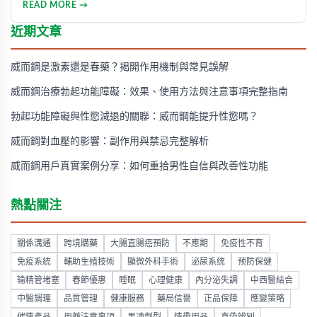
READ MORE →
能、增強體力與持久力，重拾自信。只要持之以恆地實踐，配
合適當的營養補充，一個月內即可感受到明顯的改善效果。
近期文章
威而鋼是激素還是春藥？揭開作用機制與常見誤解
威而鋼治療勃起功能障礙：效果、使用方法與注意事項完整指南
勃起功能障礙與性慾減退的關聯：威而鋼能提升性慾嗎？
威而鋼對血壓的影響：副作用與禁忌完整解析
威而鋼用戶真實案例分享：如何重拾男性自信與改善性功能
熱點關注
關係溝通
跨境購藥
大腸直腸癌預防
不應期
免疫性不育
免疫系統
輔助生殖技術
顯微外科手術
泌尿系统
预防保健
输精管堵塞
春節優惠
睡眠
心理健康
內分泌失調
中西醫結合
中醫調理
品質管理
健康服務
藥局信譽
正品保障
應變策略