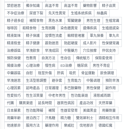
禁慾迷思
備孕知識
高溫不育
高温不育
藥物影響
精子品質
不孕症治療
尿道下裂
先天性異常
生殖系統疾病
絲蟲病
精子過多症
補腎食物
黑色水果
腎臟健康
男性生理
生殖常識
咖啡因
殺精食物
生育困難
染色體異常
遺傳疾病
生殖道感染
精液氣味
精子保護
習慣性流產
輸精管堵塞
睪丸保養
睾丸炎
精液檢查
精子健康
晨勃迷思
勃起硬度
成人影片
性保健常識
治療誤區
早洩飲食
早洩成因
中醫藥方
穴位按摩
伴侶支持
預防保健
性教育
自測方法
性自信
傳統驗方
保險套使用
陽痿治療
心理治療
慢性病
ED治療
糖尿病
男性不育症
中藥誤區
自慰
陰莖外傷
肝病
吸菸
骨盆運動
飲食調理
早洩迷思
生活型態調整
避孕套
生育能力
中醫调理
預防早洩
心理因素
延時產品
日常護理
多巴胺藥物
男性保健
副作用
性愛技巧
性生活質量
中老年男性
性功能衰退
液態威而鋼
代購
購買渠道
延長時間
器質性病因
產品功效
天然草藥
日本藤素
性功能障礙
補腎
性器官發育
美國黑金
用藥劑量
用藥年齡
達泊西汀
汗馬糖
精力糖
雙效犀利士
酒精相互作用
他達那非
服用方法
藥理作用
樂威壯
伐地那非
德國紅魔