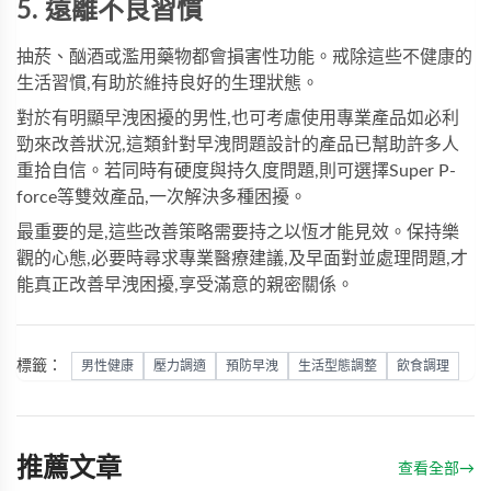
5. 遠離不良習慣
抽菸、酗酒或濫用藥物都會損害性功能。戒除這些不健康的
生活習慣,有助於維持良好的生理狀態。
對於有明顯早洩困擾的男性,也可考慮使用專業產品如
必利
勁
來改善狀況,這類針對早洩問題設計的產品已幫助許多人
重拾自信。若同時有硬度與持久度問題,則可選擇
Super P-
force
等雙效產品,一次解決多種困擾。
最重要的是,這些改善策略需要持之以恆才能見效。保持樂
觀的心態,必要時尋求專業醫療建議,及早面對並處理問題,才
能真正改善早洩困擾,享受滿意的親密關係。
標籤：
男性健康
壓力調適
預防早洩
生活型態調整
飲食調理
推薦文章
查看全部
→