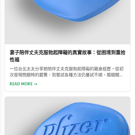
妻子陪伴丈夫克服勃起障礙的真實故事：從困境到重拾
性福
一位台北太太分享她陪伴丈夫克服勃起障礙的親身經歷。從初
次發現問題時的震驚，到嘗試各種方法仍屢試不順，婚姻關係
陷入危機，最後在專業醫師建議下使用威而鋼，成功幫助丈夫
READ MORE →
重拾自信，重新找回婚姻的熱情與幸福。