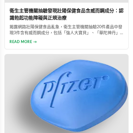
衛生主管機關抽驗發現壯陽保健食品含威而鋼成分：認
識勃起功能障礙與正規治療
揭露網路壯陽保健食品亂象，衛生主管機關抽驗20件產品中發
現3件含有威而鋼成分，包括「強人大寶貝」、「華陀神丹」
及「藏鞭王」。這些非法產品標榜天然成分卻摻雜藥物，對健
READ MORE →
康造成極大風險。本文同時介紹勃起功能障礙的類型與正規治
療方式，呼籲患者應勇敢尋求專業醫療協助。