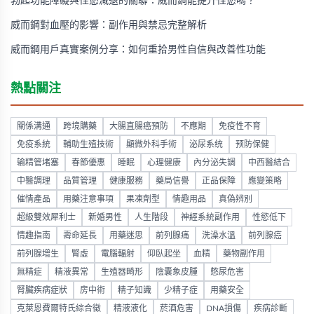
勃起功能障礙與性慾減退的關聯：威而鋼能提升性慾嗎？
威而鋼對血壓的影響：副作用與禁忌完整解析
威而鋼用戶真實案例分享：如何重拾男性自信與改善性功能
熱點關注
關係溝通
跨境購藥
大腸直腸癌預防
不應期
免疫性不育
免疫系統
輔助生殖技術
顯微外科手術
泌尿系统
预防保健
输精管堵塞
春節優惠
睡眠
心理健康
內分泌失調
中西醫結合
中醫調理
品質管理
健康服務
藥局信譽
正品保障
應變策略
催情產品
用藥注意事項
果凍劑型
情趣用品
真偽辨別
超級雙效犀利士
新婚男性
人生階段
神經系統副作用
性慾低下
情趣指南
壽命延長
用藥迷思
前列腺痛
洗澡水溫
前列腺癌
前列腺增生
腎虛
電腦輻射
仰臥起坐
血精
藥物副作用
無精症
精液異常
生殖器畸形
陰囊象皮腫
憋尿危害
腎臟疾病症狀
房中術
精子知識
少精子症
用藥安全
克萊恩費爾特氏綜合徵
精液液化
菸酒危害
DNA損傷
疾病診斷