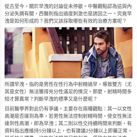
從古至今，關於早洩的討論從未停歇。中醫觀點認為這與內
分泌失調有關，西醫則指出過度刺激也是誘因之一。究竟早
洩是如何形成的？我們又該採取哪些有效的治療方案呢？
所謂早洩，指的是男性在性行為中射精過早，導致雙方（尤
其是女性）無法獲得充分性滿足的情況。那麼，射精時間多
短才算異常？判斷早洩的標準又是什麼呢？
目前醫學界對此仍有爭議。主要存在兩種觀點：其一以女性
高潮是否達到為準，若男性無法控制射精時間，使女性無法
達到性高潮，即為早洩；其二則以性交持續時間來判斷，有
資料指出應維持5分鐘以上，也有建議2分鐘以上即屬正常，