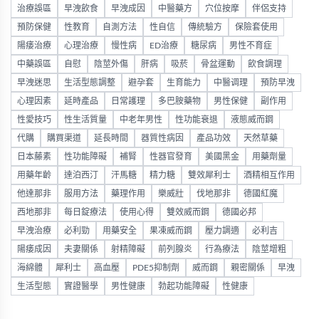
治療誤區
早洩飲食
早洩成因
中醫藥方
穴位按摩
伴侶支持
預防保健
性教育
自測方法
性自信
傳統驗方
保險套使用
陽痿治療
心理治療
慢性病
ED治療
糖尿病
男性不育症
中藥誤區
自慰
陰莖外傷
肝病
吸菸
骨盆運動
飲食調理
早洩迷思
生活型態調整
避孕套
生育能力
中醫调理
預防早洩
心理因素
延時產品
日常護理
多巴胺藥物
男性保健
副作用
性愛技巧
性生活質量
中老年男性
性功能衰退
液態威而鋼
代購
購買渠道
延長時間
器質性病因
產品功效
天然草藥
日本藤素
性功能障礙
補腎
性器官發育
美國黑金
用藥劑量
用藥年齡
達泊西汀
汗馬糖
精力糖
雙效犀利士
酒精相互作用
他達那非
服用方法
藥理作用
樂威壯
伐地那非
德國紅魔
西地那非
每日錠療法
使用心得
雙效威而鋼
德國必邦
早洩治療
必利勁
用藥安全
果凍威而鋼
壓力調適
必利吉
陽痿成因
夫妻關係
射精障礙
前列腺炎
行為療法
陰莖增粗
海綿體
犀利士
高血壓
PDE5抑制劑
威而鋼
親密關係
早洩
生活型態
實證醫學
男性健康
勃起功能障礙
性健康