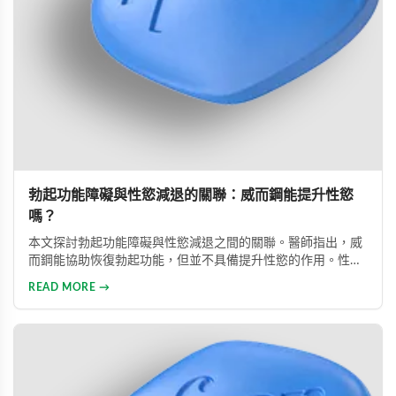
勃起功能障礙與性慾減退的關聯：威而鋼能提升性慾
嗎？
本文探討勃起功能障礙與性慾減退之間的關聯。醫師指出，威
而鋼能協助恢復勃起功能，但並不具備提升性慾的作用。性慾
低下是指持續三個月以上性興趣缺失，目前約有15%成年男性
READ MORE →
受此影響。多數勃起功能障礙可透過口服藥物、心理諮商等方
式有效治療。