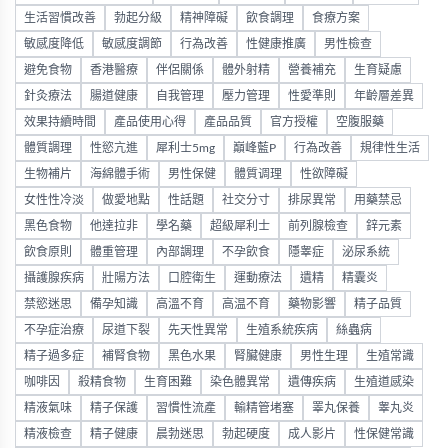
生活習慣改善
勃起分級
精神障礙
飲食調理
食療方案
敏感度降低
敏感度調節
行為改善
性健康推廣
男性檢查
避免食物
香港醫療
伴侶關係
體外射精
營養補充
生育疑慮
針灸療法
腸道健康
自我管理
壓力管理
性愛準則
年齡層差異
效果持續時間
產品使用心得
產品品質
官方授權
空腹服藥
體質調理
性慾亢進
犀利士5mg
巔峰藍P
行為改善
規律性生活
生物補片
海綿體手術
男性保健
體質调理
性欲障礙
女性性冷淡
做愛地點
性話題
社交分寸
排尿異常
用藥禁忌
黑色食物
他達拉非
學名藥
超級犀利士
前列腺檢查
鋅元素
飲食原則
體重管理
內部調理
不孕飲食
隱睾症
泌尿系統
攝護腺疾病
壯陽方法
口腔衛生
運動療法
遺精
精囊炎
禁慾迷思
備孕知識
高溫不育
高温不育
藥物影響
精子品質
不孕症治療
尿道下裂
先天性異常
生殖系統疾病
絲蟲病
精子過多症
補腎食物
黑色水果
腎臟健康
男性生理
生殖常識
咖啡因
殺精食物
生育困難
染色體異常
遺傳疾病
生殖道感染
精液氣味
精子保護
習慣性流產
輸精管堵塞
睪丸保養
睾丸炎
精液檢查
精子健康
晨勃迷思
勃起硬度
成人影片
性保健常識