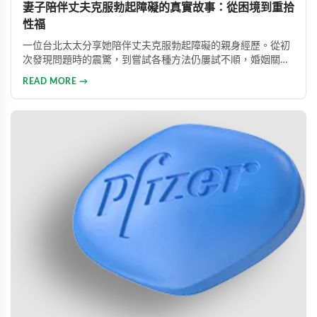
妻子陪伴丈夫克服勃起障礙的真實故事：從困境到重拾
性福
一位台北太太分享她陪伴丈夫克服勃起障礙的親身經歷。從初
次發現問題時的震驚，到嘗試各種方法仍屢試不順，婚姻關係
陷入危機，最後在專業醫師建議下使用威而鋼，成功幫助丈夫
READ MORE →
重拾自信，重新找回婚姻的熱情與幸福。