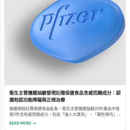
衛生主管機關抽驗發現壯陽保健食品含威而鋼成分：認
識勃起功能障礙與正規治療
揭露網路壯陽保健食品亂象，衛生主管機關抽驗20件產品中發
現3件含有威而鋼成分，包括「強人大寶貝」、「華陀神丹」
及「藏鞭王」。這些非法產品標榜天然成分卻摻雜藥物，對健
READ MORE →
康造成極大風險。本文同時介紹勃起功能障礙的類型與正規治