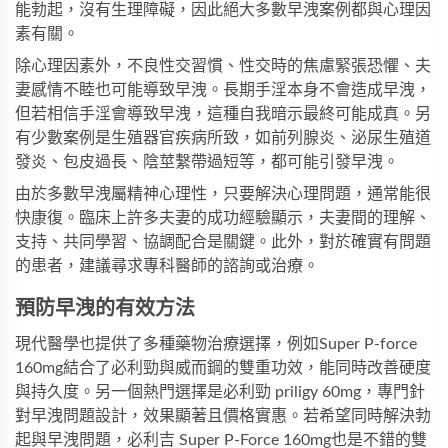
能勃起，沒有生理障礙，因此絕大多數早洩案例都與心理因
素有關。
除心理因素外，不良性交習慣、性交時的焦慮緊張恐懼、夫
妻感情不睦也可能導致早洩。長期手淫本身不會造成早洩，
但若相信手淫會導致早洩，這種自我暗示最終可能成真。另
有少數案例是生殖器官疾病所致，如前列腺炎、泌尿生殖道
發炎、包皮過長、陰莖繫帶過短等，都可能引發早洩。
由於多數早洩屬精神心理性，只要解決心理問題，通常能很
快康復。臨床上許多夫妻的成功經驗顯示，夫妻間的理解、
支持、共同學習、協調配合是關鍵。此外，對於確實有問題
的患者，建議尋求專科醫師的諮詢或治療。
預防早洩的有效方法
現代醫學也提供了多種藥物治療選擇，例如
Super P-force
160mg
結合了必利勁與威而鋼的雙重功效，能同時改善硬度
與持久度。另一個熱門選擇是
必利勁 priligy 60mg
，專門針
對早洩問題設計，效果顯著且價格實惠。若希望同時解決勃
起與早洩問題，
必利吉 Super P-Force 160mg
也是不錯的雙