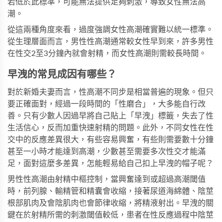
若低於此標準，可能無法提供足夠刺激，導致女性無法高
潮。
從這兩種角度來看，過度強調女性高潮確實難以統一標準。
從生理層面而言，男性性高潮通常較女性早到來，許多男性
在性交2至3分鐘內就會射精，而女性高潮則需較長時間。
早洩的常見成因有哪些？
對於新婚夫妻而言，性高潮不同步是相當普遍的現象。但只
要正確面對，經過一段時間的「性磨合」，大多能自行改
善。只有少數人因過早將自己貼上「早洩」標籤，失去了性
生活信心，反而加重快速射精的問題。此外，不同女性在性
交中的反應差異很大，有些容易興奮，有些則需要數十分鐘
甚至一小時才能達到高潮，少數甚至需要多次性交才能滿
足，面對這麼多差異，怎能輕易給自己扣上早洩的帽子呢？
男性性高潮由射精中樞控制，當興奮達到或超過高潮閾值
時，前列腺、輸精管和精囊會收縮，接著尿道海綿體、陰莖
根部肌肉及會陰肌肉也會節律收縮，將精液射出。早洩的關
鍵在於射精所需的刺激閾值較低，患者在性反應過程中陰莖