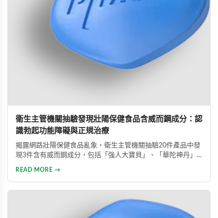
衛生主管機關抽驗發現壯陽保健食品含威而鋼成分：認
識勃起功能障礙與正規治療
揭露網路壯陽保健食品亂象，衛生主管機關抽驗20件產品中發
現3件含有威而鋼成分，包括「強人大寶貝」、「華陀神丹」
及「藏鞭王」。這些非法產品標榜天然成分卻摻雜藥物，對健
READ MORE →
康造成極大風險。本文同時介紹勃起功能障礙的類型與正規治
療方式，呼籲患者應勇敢尋求專業醫療協助。