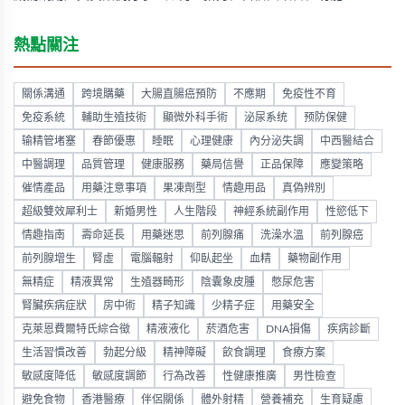
熱點關注
關係溝通
跨境購藥
大腸直腸癌預防
不應期
免疫性不育
免疫系統
輔助生殖技術
顯微外科手術
泌尿系统
预防保健
输精管堵塞
春節優惠
睡眠
心理健康
內分泌失調
中西醫結合
中醫調理
品質管理
健康服務
藥局信譽
正品保障
應變策略
催情產品
用藥注意事項
果凍劑型
情趣用品
真偽辨別
超級雙效犀利士
新婚男性
人生階段
神經系統副作用
性慾低下
情趣指南
壽命延長
用藥迷思
前列腺痛
洗澡水溫
前列腺癌
前列腺增生
腎虛
電腦輻射
仰臥起坐
血精
藥物副作用
無精症
精液異常
生殖器畸形
陰囊象皮腫
憋尿危害
腎臟疾病症狀
房中術
精子知識
少精子症
用藥安全
克萊恩費爾特氏綜合徵
精液液化
菸酒危害
DNA損傷
疾病診斷
生活習慣改善
勃起分級
精神障礙
飲食調理
食療方案
敏感度降低
敏感度調節
行為改善
性健康推廣
男性檢查
避免食物
香港醫療
伴侶關係
體外射精
營養補充
生育疑慮