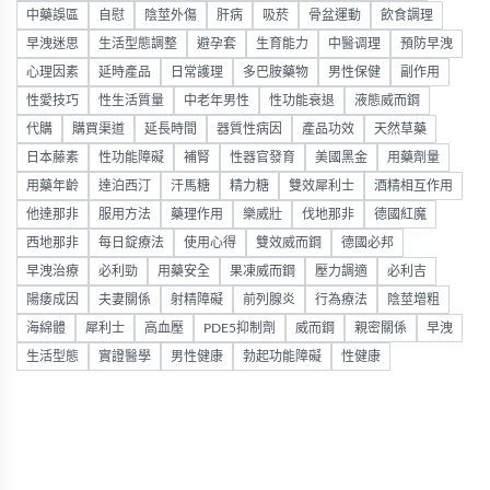
中藥誤區
自慰
陰莖外傷
肝病
吸菸
骨盆運動
飲食調理
早洩迷思
生活型態調整
避孕套
生育能力
中醫调理
預防早洩
心理因素
延時產品
日常護理
多巴胺藥物
男性保健
副作用
性愛技巧
性生活質量
中老年男性
性功能衰退
液態威而鋼
代購
購買渠道
延長時間
器質性病因
產品功效
天然草藥
日本藤素
性功能障礙
補腎
性器官發育
美國黑金
用藥劑量
用藥年齡
達泊西汀
汗馬糖
精力糖
雙效犀利士
酒精相互作用
他達那非
服用方法
藥理作用
樂威壯
伐地那非
德國紅魔
西地那非
每日錠療法
使用心得
雙效威而鋼
德國必邦
早洩治療
必利勁
用藥安全
果凍威而鋼
壓力調適
必利吉
陽痿成因
夫妻關係
射精障礙
前列腺炎
行為療法
陰莖增粗
海綿體
犀利士
高血壓
PDE5抑制劑
威而鋼
親密關係
早洩
生活型態
實證醫學
男性健康
勃起功能障礙
性健康