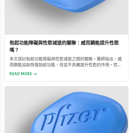
勃起功能障礙與性慾減退的關聯：威而鋼能提升性慾
嗎？
本文探討勃起功能障礙與性慾減退之間的關聯。醫師指出，威
而鋼能協助恢復勃起功能，但並不具備提升性慾的作用。性慾
低下是指持續三個月以上性興趣缺失，目前約有15%成年男性
READ MORE →
受此影響。多數勃起功能障礙可透過口服藥物、心理諮商等方
式有效治療。