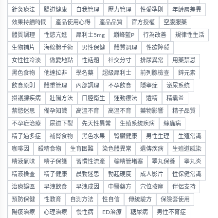
針灸療法
腸道健康
自我管理
壓力管理
性愛準則
年齡層差異
效果持續時間
產品使用心得
產品品質
官方授權
空腹服藥
體質調理
性慾亢進
犀利士5mg
巔峰藍P
行為改善
規律性生活
生物補片
海綿體手術
男性保健
體質调理
性欲障礙
女性性冷淡
做愛地點
性話題
社交分寸
排尿異常
用藥禁忌
黑色食物
他達拉非
學名藥
超級犀利士
前列腺檢查
鋅元素
飲食原則
體重管理
內部調理
不孕飲食
隱睾症
泌尿系統
攝護腺疾病
壯陽方法
口腔衛生
運動療法
遺精
精囊炎
禁慾迷思
備孕知識
高溫不育
高温不育
藥物影響
精子品質
不孕症治療
尿道下裂
先天性異常
生殖系統疾病
絲蟲病
精子過多症
補腎食物
黑色水果
腎臟健康
男性生理
生殖常識
咖啡因
殺精食物
生育困難
染色體異常
遺傳疾病
生殖道感染
精液氣味
精子保護
習慣性流產
輸精管堵塞
睪丸保養
睾丸炎
精液檢查
精子健康
晨勃迷思
勃起硬度
成人影片
性保健常識
治療誤區
早洩飲食
早洩成因
中醫藥方
穴位按摩
伴侶支持
預防保健
性教育
自測方法
性自信
傳統驗方
保險套使用
陽痿治療
心理治療
慢性病
ED治療
糖尿病
男性不育症