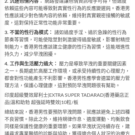
2. 沉迷色情內容：
網路發達讓色情資訊唾手可得，但過度
依賴這些內容可能導致對真實性行為的反應變遲鈍。香港男
性應該減少對色情內容的依賴，維持對真實親密接觸的敏感
度，這對保持正常性功能非常重要。
3. 不當的性行為模式：
諸如過度手淫、過於急躁的性行為
節奏等習慣，可能使陰莖對刺激變得過度敏感，影響射精控
制能力。香港男性應該建立健康的性行為習慣，這能增進性
持久力，減少早洩困擾。
4. 工作與生活壓力過大：
壓力是導致早洩的重要關鍵因素
之一。長期處於高壓工作環境，或承受持續性的心理壓力，
都會對性功能產生不利影響。香港男性應學會適當的壓力管
理方法，保護心理健康，這對預防早洩問題很有幫助。
印度
超級雙效犀利士
|EXTRA SUPER TADARAD|香港藥店正
品|溫和助勃 超強延時雙效|10粒/板
總結來說，香港男性要預防早洩問題，就應該避免上述四種
不良習慣。除此之外，維持規律作息、適度運動、均衡飲食
同樣是保護性健康的重要環節。如果早洩狀況持續存在，建
議尋求專業醫師的診斷與協助，獲得適合個人狀況的治療方