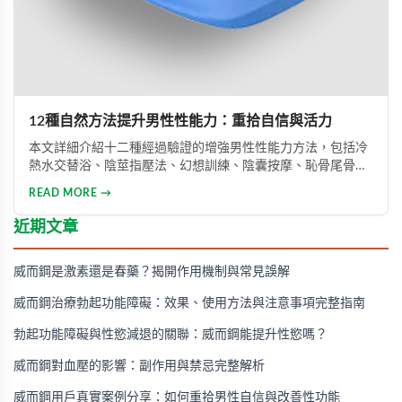
12種自然方法提升男性性能力：重拾自信與活力
本文詳細介紹十二種經過驗證的增強男性性能力方法，包括冷
熱水交替浴、陰莖指壓法、幻想訓練、陰囊按摩、恥骨尾骨肌
鍛煉、海產品飲食調整等。透過這些方法能有效提升勃起功
READ MORE →
能、增強體力與持久力，重拾自信。只要持之以恆地實踐，配
合適當的營養補充，一個月內即可感受到明顯的改善效果。
近期文章
威而鋼是激素還是春藥？揭開作用機制與常見誤解
威而鋼治療勃起功能障礙：效果、使用方法與注意事項完整指南
勃起功能障礙與性慾減退的關聯：威而鋼能提升性慾嗎？
威而鋼對血壓的影響：副作用與禁忌完整解析
威而鋼用戶真實案例分享：如何重拾男性自信與改善性功能