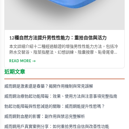
12種自然方法提升男性性能力：重拾自信與活力
本文詳細介紹十二種經過驗證的增強男性性能力方法，包括冷
熱水交替浴、陰莖指壓法、幻想訓練、陰囊按摩、恥骨尾骨肌
鍛煉、海產品飲食調整等。透過這些方法能有效提升勃起功
READ MORE →
能、增強體力與持久力，重拾自信。只要持之以恆地實踐，配
合適當的營養補充，一個月內即可感受到明顯的改善效果。
近期文章
威而鋼是激素還是春藥？揭開作用機制與常見誤解
威而鋼治療勃起功能障礙：效果、使用方法與注意事項完整指南
勃起功能障礙與性慾減退的關聯：威而鋼能提升性慾嗎？
威而鋼對血壓的影響：副作用與禁忌完整解析
威而鋼用戶真實案例分享：如何重拾男性自信與改善性功能