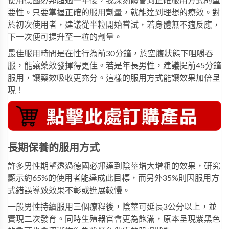
使用德國必邦超過一年後，我深刻體會到正確服用方式的重
要性。只要掌握正確的服用劑量，就能達到理想的療效。對
於初次使用者，建議從半粒開始嘗試，若身體無不適反應，
下一次便可提升至一粒的劑量。
最佳服用時間是在性行為前30分鐘，於空腹狀態下咀嚼吞
服，能讓藥效發揮得更佳。若是年長男性，建議提前45分鐘
服用，讓藥效吸收更充分。這樣的服用方式能讓效果加倍呈
現！
長期保養的服用方式
許多男性期望透過德國必邦達到陰莖增大增粗的效果，研究
顯示約65%的使用者能達成此目標，而另外35%則因服用方
式錯誤導致效果不彰或進展較慢。
一般男性持續服用三個療程後，陰莖可延長3公分以上，並
實現二次發育。同時生殖器官會更為飽滿，原本呈現紫黑色