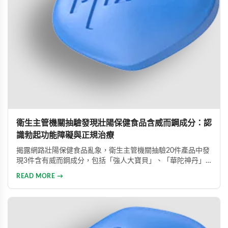
衛生主管機關抽驗發現壯陽保健食品含威而鋼成分：認
識勃起功能障礙與正規治療
揭露網路壯陽保健食品亂象，衛生主管機關抽驗20件產品中發
現3件含有威而鋼成分，包括「強人大寶貝」、「華陀神丹」
及「藏鞭王」。這些非法產品標榜天然成分卻摻雜藥物，對健
READ MORE →
康造成極大風險。本文同時介紹勃起功能障礙的類型與正規治
療方式，呼籲患者應勇敢尋求專業醫療協助。