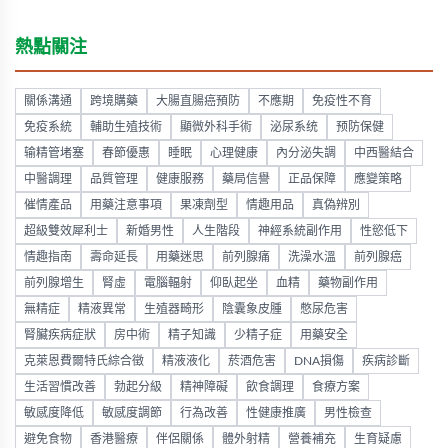
熱點關注
關係溝通
跨境購藥
大腸直腸癌預防
不應期
免疫性不育
免疫系統
輔助生殖技術
顯微外科手術
泌尿系统
预防保健
输精管堵塞
春節優惠
睡眠
心理健康
內分泌失調
中西醫結合
中醫調理
品質管理
健康服務
藥局信譽
正品保障
應變策略
催情產品
用藥注意事項
果凍劑型
情趣用品
真偽辨別
超級雙效犀利士
新婚男性
人生階段
神經系統副作用
性慾低下
情趣指南
壽命延長
用藥迷思
前列腺痛
洗澡水溫
前列腺癌
前列腺增生
腎虛
電腦輻射
仰臥起坐
血精
藥物副作用
無精症
精液異常
生殖器畸形
陰囊象皮腫
憋尿危害
腎臟疾病症狀
房中術
精子知識
少精子症
用藥安全
克萊恩費爾特氏綜合徵
精液液化
菸酒危害
DNA損傷
疾病診斷
生活習慣改善
勃起分級
精神障礙
飲食調理
食療方案
敏感度降低
敏感度調節
行為改善
性健康推廣
男性檢查
避免食物
香港醫療
伴侶關係
體外射精
營養補充
生育疑慮