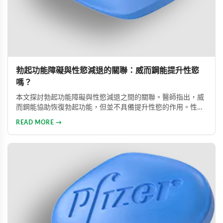
勃起功能障礙與性慾減退的關聯：威而鋼能提升性慾
嗎？
本文探討勃起功能障礙與性慾減退之間的關聯。醫師指出，威
而鋼能協助恢復勃起功能，但並不具備提升性慾的作用。性慾
低下是指持續三個月以上性興趣缺失，目前約有15%成年男性
READ MORE →
受此影響。多數勃起功能障礙可透過口服藥物、心理諮商等方
式有效治療。