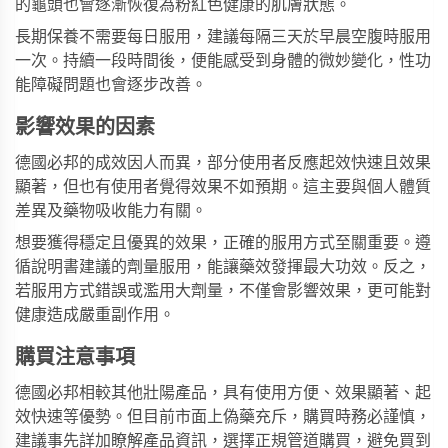
的龜頭也會逐漸恢復為粉紅色健康的肌膚狀態。
長期保養不需要每日服用，建議每隔三天於早晨空腹時服用
一次。持續一段時間後，便能感受到身體的微妙變化，性功
能障礙問題也會逐步改善。
影響效果的因素
德國必邦的成效因人而異，部分使用者反應起效快速且效果
顯著，但也有使用者覺得效果不如預期。這主要與個人體質
差異及藥物吸收能力有關。
想要獲得穩定且優異的效果，正確的服用方式至關重要。遵
循說明書建議的劑量服用，能讓藥效發揮最大功效。反之，
若服用方式錯誤或濫用大劑量，不僅會影響效果，更可能對
健康造成嚴重副作用。
購買注意事項
德國必邦相較其他壯陽產品，具有使用方便、效果顯著、起
效快速等優勢。但目前市面上偽藥充斥，購買時務必謹慎，
建議事先詳加瞭解產品資訊，選擇正規管道購買，避免買到