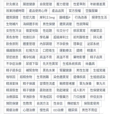
針灸療法
腸道健康
自我管理
壓力管理
性愛準則
年齡層差異
效果持續時間
產品使用心得
產品品質
官方授權
空腹服藥
體質調理
性慾亢進
犀利士5mg
巔峰藍P
行為改善
規律性生活
生物補片
海綿體手術
男性保健
體質调理
性欲障礙
女性性冷淡
做愛地點
性話題
社交分寸
排尿異常
用藥禁忌
黑色食物
他達拉非
學名藥
超級犀利士
前列腺檢查
鋅元素
飲食原則
體重管理
內部調理
不孕飲食
隱睾症
泌尿系統
攝護腺疾病
壯陽方法
口腔衛生
運動療法
遺精
精囊炎
禁慾迷思
備孕知識
高溫不育
高温不育
藥物影響
精子品質
不孕症治療
尿道下裂
先天性異常
生殖系統疾病
絲蟲病
精子過多症
補腎食物
黑色水果
腎臟健康
男性生理
生殖常識
咖啡因
殺精食物
生育困難
染色體異常
遺傳疾病
生殖道感染
精液氣味
精子保護
習慣性流產
輸精管堵塞
睪丸保養
睾丸炎
精液檢查
精子健康
晨勃迷思
勃起硬度
成人影片
性保健常識
治療誤區
早洩飲食
早洩成因
中醫藥方
穴位按摩
伴侶支持
預防保健
性教育
自測方法
性自信
傳統驗方
保險套使用
陽痿治療
心理治療
慢性病
ED治療
糖尿病
男性不育症