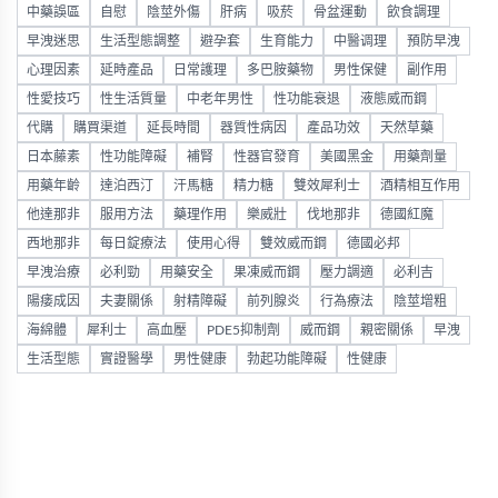
中藥誤區
自慰
陰莖外傷
肝病
吸菸
骨盆運動
飲食調理
早洩迷思
生活型態調整
避孕套
生育能力
中醫调理
預防早洩
心理因素
延時產品
日常護理
多巴胺藥物
男性保健
副作用
性愛技巧
性生活質量
中老年男性
性功能衰退
液態威而鋼
代購
購買渠道
延長時間
器質性病因
產品功效
天然草藥
日本藤素
性功能障礙
補腎
性器官發育
美國黑金
用藥劑量
用藥年齡
達泊西汀
汗馬糖
精力糖
雙效犀利士
酒精相互作用
他達那非
服用方法
藥理作用
樂威壯
伐地那非
德國紅魔
西地那非
每日錠療法
使用心得
雙效威而鋼
德國必邦
早洩治療
必利勁
用藥安全
果凍威而鋼
壓力調適
必利吉
陽痿成因
夫妻關係
射精障礙
前列腺炎
行為療法
陰莖增粗
海綿體
犀利士
高血壓
PDE5抑制劑
威而鋼
親密關係
早洩
生活型態
實證醫學
男性健康
勃起功能障礙
性健康