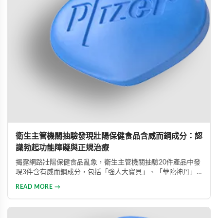
衛生主管機關抽驗發現壯陽保健食品含威而鋼成分：認
識勃起功能障礙與正規治療
揭露網路壯陽保健食品亂象，衛生主管機關抽驗20件產品中發
現3件含有威而鋼成分，包括「強人大寶貝」、「華陀神丹」
及「藏鞭王」。這些非法產品標榜天然成分卻摻雜藥物，對健
READ MORE →
康造成極大風險。本文同時介紹勃起功能障礙的類型與正規治
療方式，呼籲患者應勇敢尋求專業醫療協助。