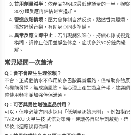
首用劑量減半
：依產品說明取最低建議量的一半，觀察
30分鐘反應再評估是否追加。
營造放鬆情境
：壓力會抑制自然反應，點燃香氛蠟燭、
播放舒緩音樂，有助身心同步準備。
異常反應立即中止
：若出現劇烈噁心、持續心悸或視覺
模糊，請停止使用並靜坐休息，症狀多於90分鐘內緩
解。
常見疑問一次釐清
Q：會不會產生生理依賴？
不會。正規催情水不作用於多巴胺獎賞迴路，僅輔助身體原
有機能發揮，無成癮風險。若心理上產生過度倚賴，建議調
整使用頻率並加強伴侶溝通。
Q：可否與男性增強產品併用？
可以，但務必雙方同步採用「低劑量起始原則」。例如搭配
TAIZAKU 火星生技 武倍對策
時，建議各自以半劑啟動，確
認彼此適應後再微調。