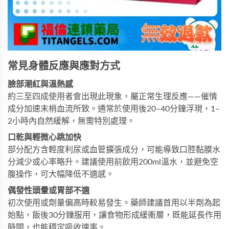
常見身體反應與應對方式
臉部潮紅與溫熱感
約三至四成使用者會出現此現象，屬正常生理反應——催情
成分加速末梢血流所致。通常於使用後20–40分鐘浮現，1–
2小時內自然緩解，無需特別處理。
口乾與輕微心跳加快
部分配方含輕度利尿或血管擴張成分，可能導致口腔黏膜水
分減少或心率略升。建議使用前飲用200ml溫水，並避免空
腹操作，可大幅降低不適感。
偶發性頭暈或胃部不適
初次使用或劑量偏高時較易發生。藥師建議首用以半劑為起
始點，飯後30分鐘服用，讓食物形成緩衝層，既能延長作用
時間，也能穩定吸收速率。