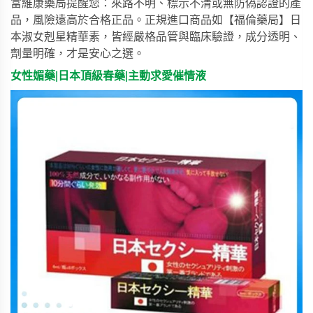
富維康藥局提醒您：來路不明、標示不清或無防偽認證的產
品，風險遠高於合格正品。正規進口商品如
【福倫藥局】日
本淑女剋星精華素
，皆經嚴格品管與臨床驗證，成分透明、
劑量明確，才是安心之選。
女性媚藥|日本頂級春藥|主動求愛催情液