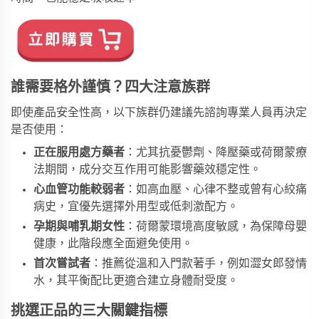
誰需要格外謹慎？四大注意族群
即使產品安全性高，以下族群仍建議先諮詢專業人員再決定
是否使用：
正在服用處方藥者
：尤其抗憂鬱劑、降壓藥或荷爾蒙療
法期間，成分交互作用可能影響藥效穩定性。
心血管功能較弱者
：如高血壓、心律不整或曾有心絞痛
病史，宜優先選擇外用型或低刺激配方。
孕期與哺乳期女性
：荷爾蒙環境高度敏感，為保障母嬰
健康，此階段應全面避免使用。
首次嘗試者
：推薦從溫和入門款著手，例如
澀女郎發情
水
，其平衡配比更適合建立身體耐受度。
挑選正品的三大關鍵指標