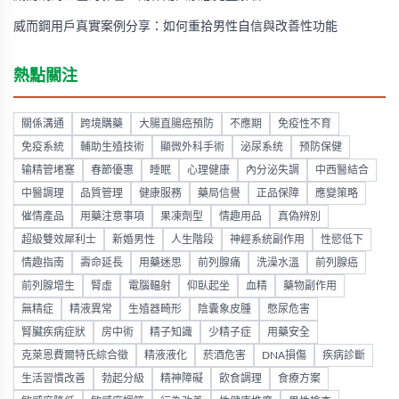
威而鋼用戶真實案例分享：如何重拾男性自信與改善性功能
熱點關注
關係溝通
跨境購藥
大腸直腸癌預防
不應期
免疫性不育
免疫系統
輔助生殖技術
顯微外科手術
泌尿系统
预防保健
输精管堵塞
春節優惠
睡眠
心理健康
內分泌失調
中西醫結合
中醫調理
品質管理
健康服務
藥局信譽
正品保障
應變策略
催情產品
用藥注意事項
果凍劑型
情趣用品
真偽辨別
超級雙效犀利士
新婚男性
人生階段
神經系統副作用
性慾低下
情趣指南
壽命延長
用藥迷思
前列腺痛
洗澡水溫
前列腺癌
前列腺增生
腎虛
電腦輻射
仰臥起坐
血精
藥物副作用
無精症
精液異常
生殖器畸形
陰囊象皮腫
憋尿危害
腎臟疾病症狀
房中術
精子知識
少精子症
用藥安全
克萊恩費爾特氏綜合徵
精液液化
菸酒危害
DNA損傷
疾病診斷
生活習慣改善
勃起分級
精神障礙
飲食調理
食療方案