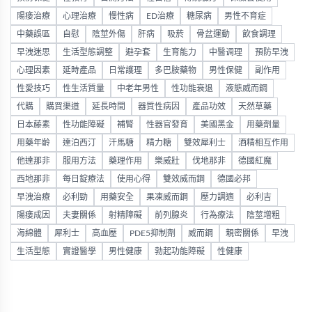
陽痿治療
心理治療
慢性病
ED治療
糖尿病
男性不育症
中藥誤區
自慰
陰莖外傷
肝病
吸菸
骨盆運動
飲食調理
早洩迷思
生活型態調整
避孕套
生育能力
中醫调理
預防早洩
心理因素
延時產品
日常護理
多巴胺藥物
男性保健
副作用
性愛技巧
性生活質量
中老年男性
性功能衰退
液態威而鋼
代購
購買渠道
延長時間
器質性病因
產品功效
天然草藥
日本藤素
性功能障礙
補腎
性器官發育
美國黑金
用藥劑量
用藥年齡
達泊西汀
汗馬糖
精力糖
雙效犀利士
酒精相互作用
他達那非
服用方法
藥理作用
樂威壯
伐地那非
德國紅魔
西地那非
每日錠療法
使用心得
雙效威而鋼
德國必邦
早洩治療
必利勁
用藥安全
果凍威而鋼
壓力調適
必利吉
陽痿成因
夫妻關係
射精障礙
前列腺炎
行為療法
陰莖增粗
海綿體
犀利士
高血壓
PDE5抑制劑
威而鋼
親密關係
早洩
生活型態
實證醫學
男性健康
勃起功能障礙
性健康