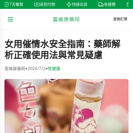
7天鑒賞
貨到付款
快速出貨
免運費
私
查詢訂單
女用催情水安全指南：藥師解
析正確使用法與常見疑慮
富維康藥師
•
2026/7/2
•
性健康