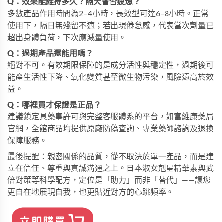
Q：效果能維持多久？隔天會否疲憊？
多數產品作用時間為2–4小時，長效型可達6–8小時。正常
使用下，隔日無殘留不適；若出現倦怠感，代表當次劑量已
超出身體負荷，下次應減量使用。
Q：過期產品還能用嗎？
絕對不可。有效期限保障的是成分活性與穩定性，過期後可
能產生活性下降、氧化變質甚至微生物污染，風險遠高於效
益。
Q：哪裡買才保證是正品？
建議鎖定具藥事許可與完整客服體系的平台，如
富維康藥局
官網
，全館商品均提供原廠防偽查詢、專業藥師諮詢及退換
保障服務。
最後提醒：親密關係的品質，從不取決於單一產品，而是建
立在信任、尊重與真誠溝通之上。
日本淑女剋星精華素
與
武
倍對策
等科學配方，定位是「助力」而非「替代」——讓您
更自在地展現自我，也更貼近對方的心跳頻率。