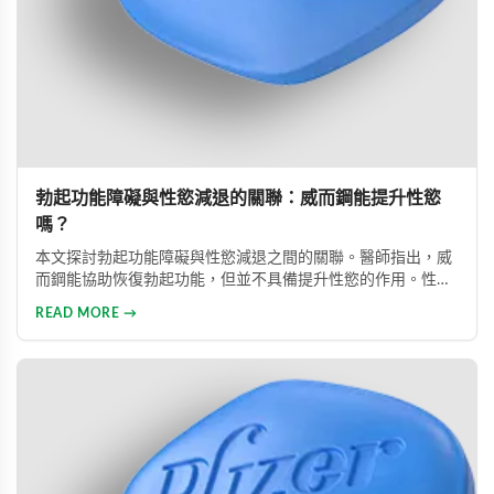
勃起功能障礙與性慾減退的關聯：威而鋼能提升性慾
嗎？
本文探討勃起功能障礙與性慾減退之間的關聯。醫師指出，威
而鋼能協助恢復勃起功能，但並不具備提升性慾的作用。性慾
低下是指持續三個月以上性興趣缺失，目前約有15%成年男性
READ MORE →
受此影響。多數勃起功能障礙可透過口服藥物、心理諮商等方
式有效治療。