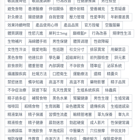
敏感度降低
敏感度調節
行為改善
性健康推廣
男性檢查
避免食物
香港醫療
伴侶關係
體外射精
營養補充
生育疑慮
針灸療法
腸道健康
自我管理
壓力管理
性愛準則
年齡層差異
效果持續時間
產品使用心得
產品品質
官方授權
空腹服藥
體質調理
性慾亢進
犀利士5mg
巔峰藍P
行為改善
規律性生活
生物補片
海綿體手術
男性保健
體質调理
性欲障礙
女性性冷淡
做愛地點
性話題
社交分寸
排尿異常
用藥禁忌
黑色食物
他達拉非
學名藥
超級犀利士
前列腺檢查
鋅元素
飲食原則
體重管理
內部調理
不孕飲食
隱睾症
泌尿系統
攝護腺疾病
壯陽方法
口腔衛生
運動療法
遺精
精囊炎
禁慾迷思
備孕知識
高溫不育
高温不育
藥物影響
精子品質
不孕症治療
尿道下裂
先天性異常
生殖系統疾病
絲蟲病
精子過多症
補腎食物
黑色水果
腎臟健康
男性生理
生殖常識
咖啡因
殺精食物
生育困難
染色體異常
遺傳疾病
生殖道感染
精液氣味
精子保護
習慣性流產
輸精管堵塞
睪丸保養
睾丸炎
精液檢查
精子健康
晨勃迷思
勃起硬度
成人影片
性保健常識
治療誤區
早洩飲食
早洩成因
中醫藥方
穴位按摩
伴侶支持
預防保健
性教育
自測方法
性自信
傳統驗方
保險套使用