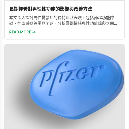
長期抑鬱對男性性功能的影響與改善方法
本文深入探討男性憂鬱症的獨特症狀表現，包括勃起功能障
礙、性慾減退等常見問題，分析憂鬱情緒與性功能障礙之間的
惡性循環關係，並提供包括藥物治療與心理諮詢在內的專業整
READ MORE →
合治療方案，協助男性患者及早康復、重獲健康生活。