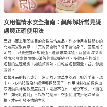
女用催情水
安全指南：藥師解析常見疑
慮與正確使用法
面對市面上琳瑯滿目的女性催情產品，許多使用者最關心的
問題其實很實際：「真的安全嗎？會不會傷身？」答案是肯
定的——只要選擇正規管道、遵循專業建議，
新發售 澀女郎
發情水 興奮催情媚の液
等經實證的產品，多數僅有輕微且
短暫的生理反應，如臉頰微熱、口乾或短暫頭暈，並非健康
威脅。
這類產品的核心成分，常涵蓋天然草本萃取（如淫羊藿、瑪
卡）、L-精胺酸及神經傳導調節因子，作用機制在於促進血
液流動與神經敏感度提升。關鍵不在於「是否有效」，而在
於「如何用得對」。錯誤的劑量、空腹使用或搭配過量酒
精，才是引發不適的主因。