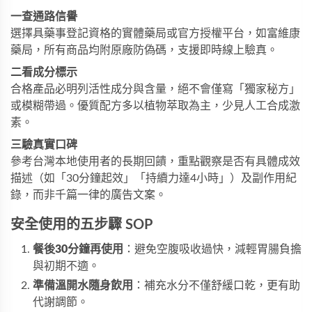
一查通路信譽
選擇具藥事登記資格的實體藥局或官方授權平台，如
富維康
藥局
，所有商品均附原廠防偽碼，支援即時線上驗真。
二看成分標示
合格產品必明列活性成分與含量，絕不會僅寫「獨家秘方」
或模糊帶過。優質配方多以植物萃取為主，少見人工合成激
素。
三驗真實口碑
參考台灣本地使用者的長期回饋，重點觀察是否有具體成效
描述（如「30分鐘起效」「持續力達4小時」）及副作用紀
錄，而非千篇一律的廣告文案。
安全使用的五步驟 SOP
餐後30分鐘再使用
：避免空腹吸收過快，減輕胃腸負擔
與初期不適。
準備溫開水隨身飲用
：補充水分不僅舒緩口乾，更有助
代謝調節。