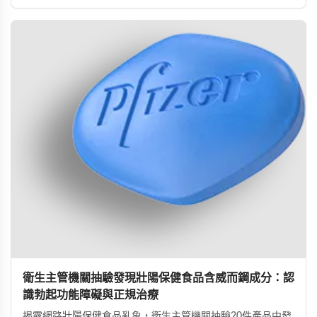
勇敢面對並積極治療，重拾自信與美滿的性生活。
衛生主管機關抽驗發現壯陽保健食品含威而鋼成分：認
識勃起功能障礙與正規治療
揭露網路壯陽保健食品亂象，衛生主管機關抽驗20件產品中發