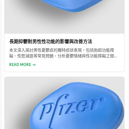
長期抑鬱對男性性功能的影響與改善方法
本文深入探討男性憂鬱症的獨特症狀表現，包括勃起功能障
礙、性慾減退等常見問題，分析憂鬱情緒與性功能障礙之間的
惡性循環關係，並提供包括藥物治療與心理諮詢在內的專業整
READ MORE →
合治療方案，協助男性患者及早康復、重獲健康生活。