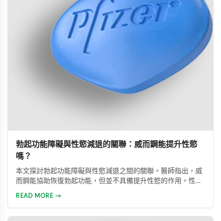
勃起功能障礙與性慾減退的關聯：威而鋼能提升性慾
嗎？
本文探討勃起功能障礙與性慾減退之間的關聯。醫師指出，威
而鋼能協助恢復勃起功能，但並不具備提升性慾的作用。性慾
低下是指持續三個月以上性興趣缺失，目前約有15%成年男性
READ MORE →
受此影響。多數勃起功能障礙可透過口服藥物、心理諮商等方
式有效治療。