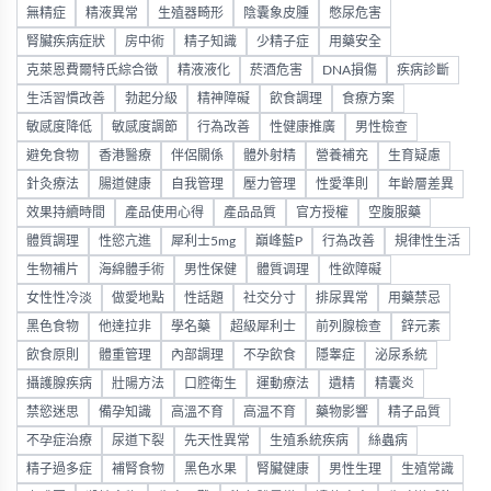
無精症
精液異常
生殖器畸形
陰囊象皮腫
憋尿危害
腎臟疾病症狀
房中術
精子知識
少精子症
用藥安全
克萊恩費爾特氏綜合徵
精液液化
菸酒危害
DNA損傷
疾病診斷
生活習慣改善
勃起分級
精神障礙
飲食調理
食療方案
敏感度降低
敏感度調節
行為改善
性健康推廣
男性檢查
避免食物
香港醫療
伴侶關係
體外射精
營養補充
生育疑慮
針灸療法
腸道健康
自我管理
壓力管理
性愛準則
年齡層差異
效果持續時間
產品使用心得
產品品質
官方授權
空腹服藥
體質調理
性慾亢進
犀利士5mg
巔峰藍P
行為改善
規律性生活
生物補片
海綿體手術
男性保健
體質调理
性欲障礙
女性性冷淡
做愛地點
性話題
社交分寸
排尿異常
用藥禁忌
黑色食物
他達拉非
學名藥
超級犀利士
前列腺檢查
鋅元素
飲食原則
體重管理
內部調理
不孕飲食
隱睾症
泌尿系統
攝護腺疾病
壯陽方法
口腔衛生
運動療法
遺精
精囊炎
禁慾迷思
備孕知識
高溫不育
高温不育
藥物影響
精子品質
不孕症治療
尿道下裂
先天性異常
生殖系統疾病
絲蟲病
精子過多症
補腎食物
黑色水果
腎臟健康
男性生理
生殖常識