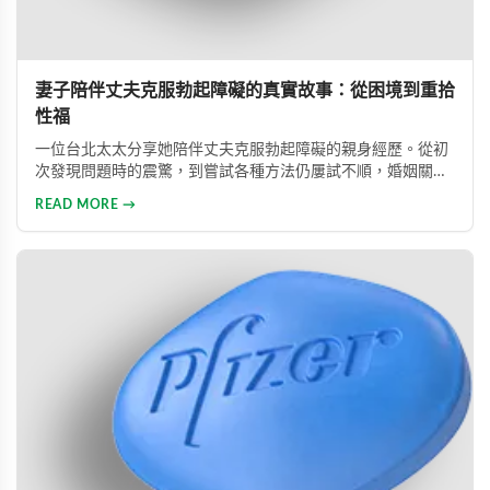
妻子陪伴丈夫克服勃起障礙的真實故事：從困境到重拾
性福
一位台北太太分享她陪伴丈夫克服勃起障礙的親身經歷。從初
次發現問題時的震驚，到嘗試各種方法仍屢試不順，婚姻關係
陷入危機，最後在專業醫師建議下使用威而鋼，成功幫助丈夫
READ MORE →
重拾自信，重新找回婚姻的熱情與幸福。