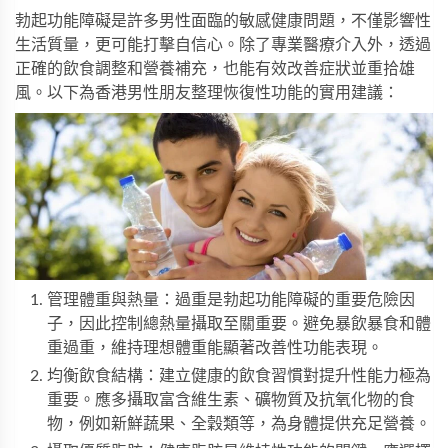
勃起功能障礙是許多男性面臨的敏感健康問題，不僅影響性
生活質量，更可能打擊自信心。除了專業醫療介入外，透過
正確的飲食調整和營養補充，也能有效改善症狀並重拾雄
風。以下為香港男性朋友整理恢復性功能的實用建議：
管理體重與熱量：過重是勃起功能障礙的重要危險因
子，因此控制總熱量攝取至關重要。避免暴飲暴食和體
重過重，維持理想體重能顯著改善性功能表現。
均衡飲食結構：建立健康的飲食習慣對提升性能力極為
重要。應多攝取富含維生素、礦物質及抗氧化物的食
物，例如新鮮蔬果、全穀類等，為身體提供充足營養。