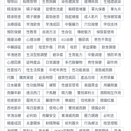
咖啡因
殺精食物
生育困難
染色體異常
遺傳疾病
生殖道感染
精液氣味
精子保護
習慣性流產
輸精管堵塞
睪丸保養
睾丸炎
精液檢查
精子健康
晨勃迷思
勃起硬度
成人影片
性保健常識
治療誤區
早洩飲食
早洩成因
中醫藥方
穴位按摩
伴侶支持
預防保健
性教育
自測方法
性自信
傳統驗方
保險套使用
陽痿治療
心理治療
慢性病
ED治療
糖尿病
男性不育症
中藥誤區
自慰
陰莖外傷
肝病
吸菸
骨盆運動
飲食調理
早洩迷思
生活型態調整
避孕套
生育能力
中醫调理
預防早洩
心理因素
延時產品
日常護理
多巴胺藥物
男性保健
副作用
性愛技巧
性生活質量
中老年男性
性功能衰退
液態威而鋼
代購
購買渠道
延長時間
器質性病因
產品功效
天然草藥
日本藤素
性功能障礙
補腎
性器官發育
美國黑金
用藥劑量
用藥年齡
達泊西汀
汗馬糖
精力糖
雙效犀利士
酒精相互作用
他達那非
服用方法
藥理作用
樂威壯
伐地那非
德國紅魔
西地那非
每日錠療法
使用心得
雙效威而鋼
德國必邦
早洩治療
必利勁
用藥安全
果凍威而鋼
壓力調適
必利吉
陽痿成因
夫妻關係
射精障礙
前列腺炎
行為療法
陰莖增粗