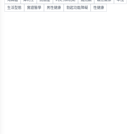
海綿體
犀利士
高血壓
PDE5抑制劑
威而鋼
親密關係
早洩
生活型態
實證醫學
男性健康
勃起功能障礙
性健康