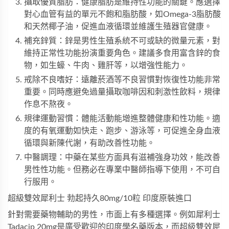
攝取優質脂肪：健康脂肪是維持性功能的關鍵。應選擇
對心血管有益的單元不飽和脂肪酸，如Omega-3脂肪酸
和天然椰子油，促進血液循環並維護生殖器官健康。
補充鋅質：鋅是男性生殖系統不可或缺的微量元素，對
維持正常性功能扮演重要角色。建議多食用富含鋅的食
物，如生蠔、牛肉、雞肝等，以增強性能力。
戒除不良嗜好：遠離菸酒等不良習慣對恢復性功能非常
重要。同時應避免過量攝取咖啡因和刺激性飲料，規律
作息不熬夜。
規律運動習慣：體能活動能增進整體健康和性功能。適
度的有氧運動如快走、跑步、游泳等，可促進全身血液
循環與新陳代謝，有助改善性功能。
中醫調理：中藥在某些方面具有滋補強身功效，能改善
男性性功能。但務必在專業中醫師指導下使用，不可自
行服用。
超級雙效犀利士
勃起持久80mg/10粒 印度原裝進口
針對需要藥物輔助的男性，市面上有多種選擇。例如
犀利士
Tadacip 20mg
是廣受歡迎的印度學名藥版本，而
超級雙效犀