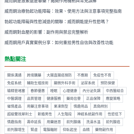
威而鋼是激素還是春藥？揭開作用機制與常見誤解
威而鋼治療勃起功能障礙：效果、使用方法與注意事項完整指南
勃起功能障礙與性慾減退的關聯：威而鋼能提升性慾嗎？
威而鋼對血壓的影響：副作用與禁忌完整解析
威而鋼用戶真實案例分享：如何重拾男性自信與改善性功能
熱點關注
關係溝通
跨境購藥
大腸直腸癌預防
不應期
免疫性不育
免疫系統
輔助生殖技術
顯微外科手術
泌尿系统
预防保健
输精管堵塞
春節優惠
睡眠
心理健康
內分泌失調
中西醫結合
中醫調理
品質管理
健康服務
藥局信譽
正品保障
應變策略
催情產品
用藥注意事項
果凍劑型
情趣用品
真偽辨別
超級雙效犀利士
新婚男性
人生階段
神經系統副作用
性慾低下
情趣指南
壽命延長
用藥迷思
前列腺痛
洗澡水溫
前列腺癌
前列腺增生
腎虛
電腦輻射
仰臥起坐
血精
藥物副作用