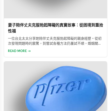
妻子陪伴丈夫克服勃起障礙的真實故事：從困境到重拾
性福
一位台北太太分享她陪伴丈夫克服勃起障礙的親身經歷。從初
次發現問題時的震驚，到嘗試各種方法仍屢試不順，婚姻關係
陷入危機，最後在專業醫師建議下使用威而鋼，成功幫助丈夫
READ MORE →
重拾自信，重新找回婚姻的熱情與幸福。