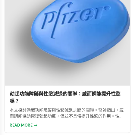
勃起功能障礙與性慾減退的關聯：威而鋼能提升性慾
嗎？
本文探討勃起功能障礙與性慾減退之間的關聯。醫師指出，威
而鋼能協助恢復勃起功能，但並不具備提升性慾的作用。性慾
低下是指持續三個月以上性興趣缺失，目前約有15%成年男性
READ MORE →
受此影響。多數勃起功能障礙可透過口服藥物、心理諮商等方
式有效治療。