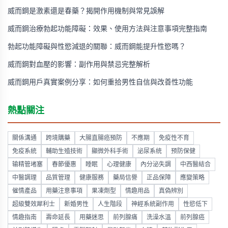
威而鋼是激素還是春藥？揭開作用機制與常見誤解
威而鋼治療勃起功能障礙：效果、使用方法與注意事項完整指南
勃起功能障礙與性慾減退的關聯：威而鋼能提升性慾嗎？
威而鋼對血壓的影響：副作用與禁忌完整解析
威而鋼用戶真實案例分享：如何重拾男性自信與改善性功能
熱點關注
關係溝通
跨境購藥
大腸直腸癌預防
不應期
免疫性不育
免疫系統
輔助生殖技術
顯微外科手術
泌尿系统
预防保健
输精管堵塞
春節優惠
睡眠
心理健康
內分泌失調
中西醫結合
中醫調理
品質管理
健康服務
藥局信譽
正品保障
應變策略
催情產品
用藥注意事項
果凍劑型
情趣用品
真偽辨別
超級雙效犀利士
新婚男性
人生階段
神經系統副作用
性慾低下
情趣指南
壽命延長
用藥迷思
前列腺痛
洗澡水溫
前列腺癌