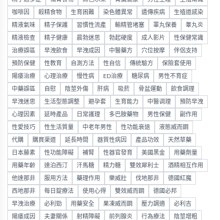
咖啡因
殺精食物
生育困難
染色體異常
遺傳疾病
生殖道感染
精液氣味
精子保護
習慣性流產
輸精管堵塞
睪丸保養
睾丸炎
精液檢查
精子健康
晨勃迷思
勃起硬度
成人影片
性保健常識
治療誤區
早洩飲食
早洩成因
中醫藥方
穴位按摩
伴侶支持
預防保健
性教育
自測方法
性自信
傳統驗方
保險套使用
陽痿治療
心理治療
慢性病
ED治療
糖尿病
男性不育症
中藥誤區
自慰
陰莖外傷
肝病
吸菸
骨盆運動
飲食調理
早洩迷思
生活型態調整
避孕套
生育能力
中醫调理
預防早洩
心理因素
延時產品
日常護理
多巴胺藥物
男性保健
副作用
性愛技巧
性生活質量
中老年男性
性功能衰退
液態威而鋼
代購
購買渠道
延長時間
器質性病因
產品功效
天然草藥
日本藤素
性功能障礙
補腎
性器官發育
美國黑金
用藥劑量
用藥年齡
達泊西汀
汗馬糖
精力糖
雙效犀利士
酒精相互作用
他達那非
服用方法
藥理作用
樂威壯
伐地那非
德國紅魔
西地那非
每日錠療法
使用心得
雙效威而鋼
德國必邦
早洩治療
必利勁
用藥安全
果凍威而鋼
壓力調適
必利吉
陽痿成因
夫妻關係
射精障礙
前列腺炎
行為療法
陰莖增粗