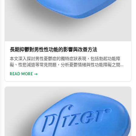
長期抑鬱對男性性功能的影響與改善方法
本文深入探討男性憂鬱症的獨特症狀表現，包括勃起功能障
礙、性慾減退等常見問題，分析憂鬱情緒與性功能障礙之間的
惡性循環關係，並提供包括藥物治療與心理諮詢在內的專業整
READ MORE →
合治療方案，協助男性患者及早康復、重獲健康生活。