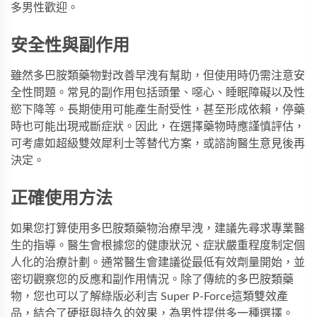
多男性歡迎。
安全性與副作用
雖然多巴胺類藥物對改善早洩有幫助，但使用時仍需注意安
全性問題。常見的副作用包括頭暈、噁心、睡眠障礙以及性
慾下降等。長期使用可能產生耐受性，甚至形成依賴，停藥
時也可能出現戒斷症狀。因此，在選擇藥物時應謹慎評估，
可考慮如
超級雙效犀利士
等替代方案，或諮詢醫生意見後再
決定。
正確使用方法
如果您打算使用多巴胺類藥物治療早洩，建議先尋求專業醫
生的指導。醫生會根據您的健康狀況、症狀嚴重程度制定個
人化的治療計劃。通常醫生會建議從最低有效劑量開始，並
密切觀察您的反應和副作用情況。除了傳統的多巴胺類藥
物，您也可以了解
綠版必利吉 Super P-Force
這類雙效產
品，結合了硬挺與持久的效果，為男性提供多一種選擇。