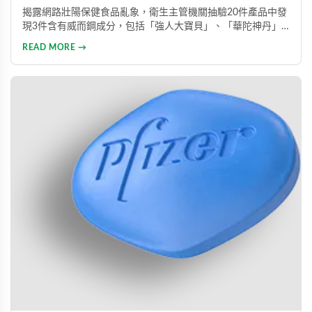
揭露網路壯陽保健食品亂象，衛生主管機關抽驗20件產品中發
現3件含有威而鋼成分，包括「強人大寶貝」、「華陀神丹」
及「藏鞭王」。這些非法產品標榜天然成分卻摻雜藥物，對健
READ MORE →
康造成極大風險。本文同時介紹勃起功能障礙的類型與正規治
療方式，呼籲患者應勇敢尋求專業醫療協助。