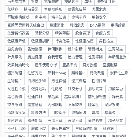
前列腺增生
腎虛
電腦輻射
仰臥起坐
血精
藥物副作用
無精症
精液異常
生殖器畸形
陰囊象皮腫
憋尿危害
腎臟疾病症狀
房中術
精子知識
少精子症
用藥安全
克萊恩費爾特氏綜合徵
精液液化
菸酒危害
DNA損傷
疾病診斷
生活習慣改善
勃起分級
精神障礙
飲食調理
食療方案
敏感度降低
敏感度調節
行為改善
性健康推廣
男性檢查
避免食物
香港醫療
伴侶關係
體外射精
營養補充
生育疑慮
針灸療法
腸道健康
自我管理
壓力管理
性愛準則
年齡層差異
效果持續時間
產品使用心得
產品品質
官方授權
空腹服藥
體質調理
性慾亢進
犀利士5mg
巔峰藍P
行為改善
規律性生活
生物補片
海綿體手術
男性保健
體質调理
性欲障礙
女性性冷淡
做愛地點
性話題
社交分寸
排尿異常
用藥禁忌
黑色食物
他達拉非
學名藥
超級犀利士
前列腺檢查
鋅元素
飲食原則
體重管理
內部調理
不孕飲食
隱睾症
泌尿系統
攝護腺疾病
壯陽方法
口腔衛生
運動療法
遺精
精囊炎
禁慾迷思
備孕知識
高溫不育
高温不育
藥物影響
精子品質
不孕症治療
尿道下裂
先天性異常
生殖系統疾病
絲蟲病
精子過多症
補腎食物
黑色水果
腎臟健康
男性生理
生殖常識