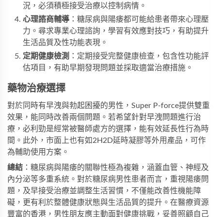
況，必須積極接受治療以控制病情。
心理諮商輔導
：糖尿病與陽痿都可能給患者帶來心理壓
力。尋求專業心理諮詢，學習有效應對技巧，有助提升
生活品質及性功能表現。
定期健康檢測
：定期接受完整健康檢查，包含性功能評
估項目，有助早期發現問題並採取適當治療措施。
藥物治療選擇
對於同時有早洩與勃起困擾的男性，
Super P-force
提供雙重
效果，能同時改善兩個問題。若希望針對早洩問題進行治
療，
必利勁
是經常被醫師處方的選擇，能有效延長性行為時
間。此外，市面上也有如
2H2D延時凝膠
等外用產品，可作
為輔助使用方案。
總結
：糖尿病與陽痿的關聯性極為複雜，涵蓋血管、神經及
內分泌等多重系統。對於糖尿病男性患者而言，重視陽痿問
題，及早接受治療並調整生活習慣，不僅能改善性機能障
礙，更有利於整體健康狀態與生活品質的提升。在醫療資源
豐富的香港，男性朋友應主動面對健康挑戰，妥善照顧自己