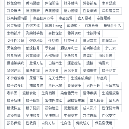
避免食物
香港醫療
伴侶關係
體外射精
營養補充
生育疑慮
針灸療法
腸道健康
自我管理
壓力管理
性愛準則
年齡層差異
效果持續時間
產品使用心得
產品品質
官方授權
空腹服藥
體質調理
性慾亢進
犀利士5mg
巔峰藍P
行為改善
規律性生活
生物補片
海綿體手術
男性保健
體質调理
性欲障礙
女性性冷淡
做愛地點
性話題
社交分寸
排尿異常
用藥禁忌
黑色食物
他達拉非
學名藥
超級犀利士
前列腺檢查
鋅元素
飲食原則
體重管理
內部調理
不孕飲食
隱睾症
泌尿系統
攝護腺疾病
壯陽方法
口腔衛生
運動療法
遺精
精囊炎
禁慾迷思
備孕知識
高溫不育
高温不育
藥物影響
精子品質
不孕症治療
尿道下裂
先天性異常
生殖系統疾病
絲蟲病
精子過多症
補腎食物
黑色水果
腎臟健康
男性生理
生殖常識
咖啡因
殺精食物
生育困難
染色體異常
遺傳疾病
生殖道感染
精液氣味
精子保護
習慣性流產
輸精管堵塞
睪丸保養
睾丸炎
精液檢查
精子健康
晨勃迷思
勃起硬度
成人影片
性保健常識
治療誤區
早洩飲食
早洩成因
中醫藥方
穴位按摩
伴侶支持
預防保健
性教育
自測方法
性自信
傳統驗方
保險套使用