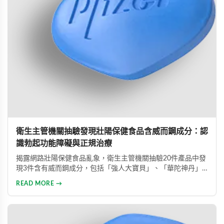
衛生主管機關抽驗發現壯陽保健食品含威而鋼成分：認
識勃起功能障礙與正規治療
揭露網路壯陽保健食品亂象，衛生主管機關抽驗20件產品中發
現3件含有威而鋼成分，包括「強人大寶貝」、「華陀神丹」
及「藏鞭王」。這些非法產品標榜天然成分卻摻雜藥物，對健
READ MORE →
康造成極大風險。本文同時介紹勃起功能障礙的類型與正規治
療方式，呼籲患者應勇敢尋求專業醫療協助。