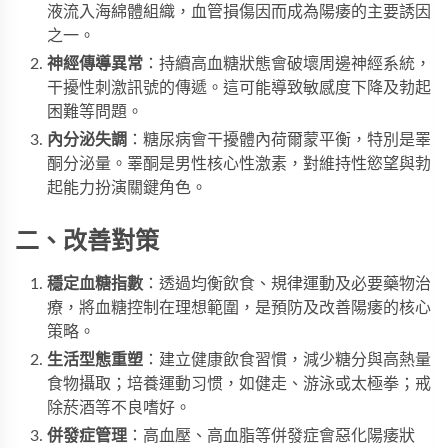
液流入海綿體組織，血管損傷因而成為陽痿的主要誘因
之一。
神經傳導異常
：持續高血糖狀態會破壞周邊神經系統，
干擾性刺激訊號的傳遞。這可能導致敏感度下降及勃起
困難等問題。
內分泌失調
：糖尿病會干擾體內荷爾蒙平衡，特別是睪
酮分泌量。睪酮是男性核心性激素，對維持性慾望與勃
起能力扮演關鍵角色。
二、改善對策
穩定血糖指數
：透過均衡飲食、規律運動及必要藥物治
療，將血糖控制在理想範圍，是預防及改善陽痿的核心
策略。
生活型態重塑
：建立健康飲食習慣，減少糖分與高熱量
食物攝取；培養運動习惯，如健走、游泳或太極拳；戒
除菸酒等不良嗜好。
併發症管理
：高血壓、高血脂等併發症會惡化陽痿狀