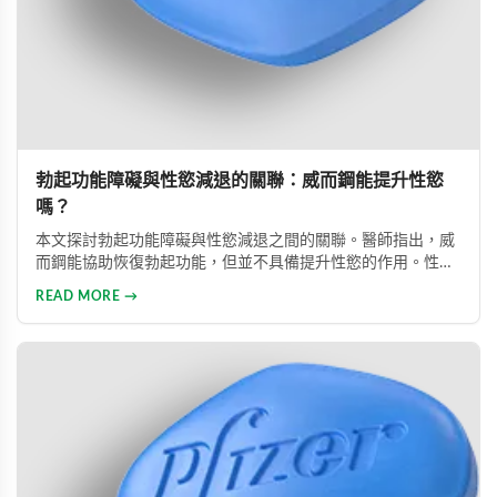
勃起功能障礙與性慾減退的關聯：威而鋼能提升性慾
嗎？
本文探討勃起功能障礙與性慾減退之間的關聯。醫師指出，威
而鋼能協助恢復勃起功能，但並不具備提升性慾的作用。性慾
低下是指持續三個月以上性興趣缺失，目前約有15%成年男性
READ MORE →
受此影響。多數勃起功能障礙可透過口服藥物、心理諮商等方
式有效治療。