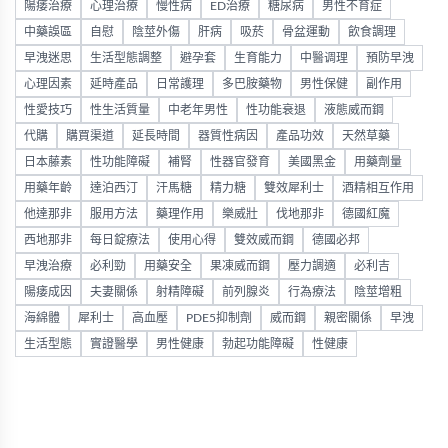
陽痿治療
心理治療
慢性病
ED治療
糖尿病
男性不育症
中藥誤區
自慰
陰莖外傷
肝病
吸菸
骨盆運動
飲食調理
早洩迷思
生活型態調整
避孕套
生育能力
中醫调理
預防早洩
心理因素
延時產品
日常護理
多巴胺藥物
男性保健
副作用
性愛技巧
性生活質量
中老年男性
性功能衰退
液態威而鋼
代購
購買渠道
延長時間
器質性病因
產品功效
天然草藥
日本藤素
性功能障礙
補腎
性器官發育
美國黑金
用藥劑量
用藥年齡
達泊西汀
汗馬糖
精力糖
雙效犀利士
酒精相互作用
他達那非
服用方法
藥理作用
樂威壯
伐地那非
德國紅魔
西地那非
每日錠療法
使用心得
雙效威而鋼
德國必邦
早洩治療
必利勁
用藥安全
果凍威而鋼
壓力調適
必利吉
陽痿成因
夫妻關係
射精障礙
前列腺炎
行為療法
陰莖增粗
海綿體
犀利士
高血壓
PDE5抑制劑
威而鋼
親密關係
早洩
生活型態
實證醫學
男性健康
勃起功能障礙
性健康