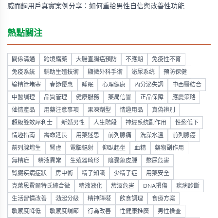
威而鋼用戶真實案例分享：如何重拾男性自信與改善性功能
熱點關注
關係溝通
跨境購藥
大腸直腸癌預防
不應期
免疫性不育
免疫系統
輔助生殖技術
顯微外科手術
泌尿系统
预防保健
输精管堵塞
春節優惠
睡眠
心理健康
內分泌失調
中西醫結合
中醫調理
品質管理
健康服務
藥局信譽
正品保障
應變策略
催情產品
用藥注意事項
果凍劑型
情趣用品
真偽辨別
超級雙效犀利士
新婚男性
人生階段
神經系統副作用
性慾低下
情趣指南
壽命延長
用藥迷思
前列腺痛
洗澡水溫
前列腺癌
前列腺增生
腎虛
電腦輻射
仰臥起坐
血精
藥物副作用
無精症
精液異常
生殖器畸形
陰囊象皮腫
憋尿危害
腎臟疾病症狀
房中術
精子知識
少精子症
用藥安全
克萊恩費爾特氏綜合徵
精液液化
菸酒危害
DNA損傷
疾病診斷
生活習慣改善
勃起分級
精神障礙
飲食調理
食療方案
敏感度降低
敏感度調節
行為改善
性健康推廣
男性檢查