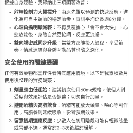
根據自身經驗，我歸納出三項顯著改善：
射精控制力大幅提升
：由原先難以預測的快速反應，進
化為可自主調節的穩定節奏，實測平均延長逾8分鐘。
心理負擔明顯減輕
：不再反覆擔心「會不會太快」，心
態放鬆後，身體自然更協調、反應更流暢。
雙向親密感同步升級
：當雙方都能投入過程、享受節
奏，情感連結與身體互動品質也隨之深化。
安全使用的關鍵提醒
任何有效藥物都需理性看待其應用情境。以下是我累積數月
使用後整理的實務觀察：
劑量應由低起始
：建議初次使用60mg規格，依個人耐
受度與效果評估是否調整；切勿自行加量。
避開酒精與高脂飲食
：酒精可能放大頭暈、噁心等副作
用；高脂餐則延緩吸收，影響預期效果。
留意初期適應反應
：少數人在初用階段可能有輕微眩暈
或胃部不適，通常於2–3次後趨於緩解。