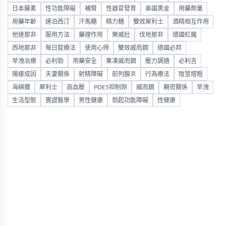
日本藤素
性功能障礙
補腎
性器官發育
美國黑金
用藥劑量
用藥年齡
達泊西汀
汗馬糖
精力糖
雙效犀利士
酒精相互作用
他達那非
服用方法
藥理作用
樂威壯
伐地那非
德國紅魔
西地那非
每日錠療法
使用心得
雙效威而鋼
德國必邦
早洩治療
必利勁
用藥安全
果凍威而鋼
壓力調適
必利吉
陽痿成因
夫妻關係
射精障礙
前列腺炎
行為療法
陰莖增粗
海綿體
犀利士
高血壓
PDE5抑制劑
威而鋼
親密關係
早洩
生活型態
實證醫學
男性健康
勃起功能障礙
性健康