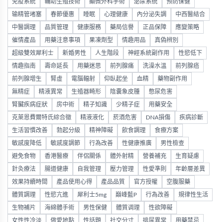
免疫系統
輔助生殖技術
顯微外科手術
泌尿系统
预防保健
输精管堵塞
春節優惠
睡眠
心理健康
內分泌失調
中西醫結合
中醫調理
品質管理
健康服務
藥局信譽
正品保障
應變策略
催情產品
用藥注意事項
果凍劑型
情趣用品
真偽辨別
超級雙效犀利士
新婚男性
人生階段
神經系統副作用
性慾低下
情趣指南
壽命延長
用藥迷思
前列腺痛
洗澡水溫
前列腺癌
前列腺增生
腎虛
電腦輻射
仰臥起坐
血精
藥物副作用
無精症
精液異常
生殖器畸形
陰囊象皮腫
憋尿危害
腎臟疾病症狀
房中術
精子知識
少精子症
用藥安全
克萊恩費爾特氏綜合徵
精液液化
菸酒危害
DNA損傷
疾病診斷
生活習慣改善
勃起分級
精神障礙
飲食調理
食療方案
敏感度降低
敏感度調節
行為改善
性健康推廣
男性檢查
避免食物
香港醫療
伴侶關係
體外射精
營養補充
生育疑慮
針灸療法
腸道健康
自我管理
壓力管理
性愛準則
年齡層差異
效果持續時間
產品使用心得
產品品質
官方授權
空腹服藥
體質調理
性慾亢進
犀利士5mg
巔峰藍P
行為改善
規律性生活
生物補片
海綿體手術
男性保健
體質调理
性欲障礙
女性性冷淡
做愛地點
性話題
社交分寸
排尿異常
用藥禁忌