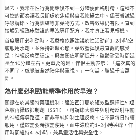
過去，我常在性行為開始後不到一分鐘便面臨射精，這種不
可控的節奏讓我長期處於焦慮與自我懷疑之中。儘管嘗試過
呼吸調節、行為訓練等非藥物方式，改善效果仍有限。直到
接觸到經臨床驗證的早洩專用配方，我才真正看見轉機。
首度服用
必利勁
時，我嚴格依照建議於性活動前1–2小時空
腹服用水劑，並保持輕鬆心態。藥效發揮後最直觀的感受
是：神經反應更穩定、興奮閾值明顯提升，整體耐受時間延
長至10分鐘左右。更重要的是，伴侶主動表示：「這次真的
不同了，感覺被全然陪伴與重視。」一句話，勝過千言萬
語。
為什麼必利勁能精準作用於早洩？
關鍵在於其獨特藥理機制：達泊西汀屬於短效型選擇性5-羥
色胺再攝取抑制劑（SSRI），可調節大腦中與射精反射相關
的神經傳導路徑，而非單純抑制生理反應。它不需每日持續
服用，僅於需要時按需使用，血中濃度約1–2小時達峰，作
用時間維持4–6小時，兼具靈活性與安全性。