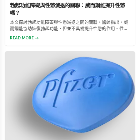
勃起功能障礙與性慾減退的關聯：威而鋼能提升性慾
嗎？
本文探討勃起功能障礙與性慾減退之間的關聯。醫師指出，威
而鋼能協助恢復勃起功能，但並不具備提升性慾的作用。性慾
低下是指持續三個月以上性興趣缺失，目前約有15%成年男性
READ MORE →
受此影響。多數勃起功能障礙可透過口服藥物、心理諮商等方
式有效治療。