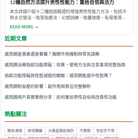
12種自然方法提升男性性能力：重拾自信與活力
本文詳細介紹十二種經過驗證的增強男性性能力方法，包括冷
熱水交替浴、陰莖指壓法、幻想訓練、陰囊按摩、恥骨尾骨肌
鍛煉、海產品飲食調整等。透過這些方法能有效提升勃起功
READ MORE →
能、增強體力與持久力，重拾自信。只要持之以恆地實踐，配
合適當的營養補充，一個月內即可感受到明顯的改善效果。
近期文章
威而鋼是激素還是春藥？揭開作用機制與常見誤解
威而鋼治療勃起功能障礙：效果、使用方法與注意事項完整指南
勃起功能障礙與性慾減退的關聯：威而鋼能提升性慾嗎？
威而鋼對血壓的影響：副作用與禁忌完整解析
威而鋼用戶真實案例分享：如何重拾男性自信與改善性功能
熱點關注
關係溝通
跨境購藥
大腸直腸癌預防
不應期
免疫性不育