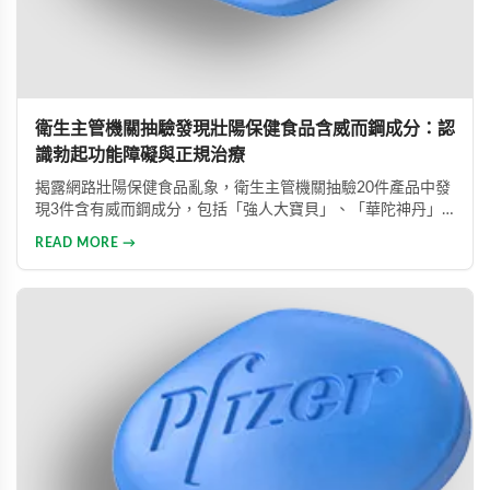
衛生主管機關抽驗發現壯陽保健食品含威而鋼成分：認
識勃起功能障礙與正規治療
揭露網路壯陽保健食品亂象，衛生主管機關抽驗20件產品中發
現3件含有威而鋼成分，包括「強人大寶貝」、「華陀神丹」
及「藏鞭王」。這些非法產品標榜天然成分卻摻雜藥物，對健
READ MORE →
康造成極大風險。本文同時介紹勃起功能障礙的類型與正規治
療方式，呼籲患者應勇敢尋求專業醫療協助。