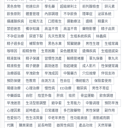
黑色食物
他達拉非
學名藥
超級犀利士
前列腺檢查
鋅元素
飲食原則
體重管理
內部調理
不孕飲食
隱睾症
泌尿系統
攝護腺疾病
壯陽方法
口腔衛生
運動療法
遺精
精囊炎
禁慾迷思
備孕知識
高溫不育
高温不育
藥物影響
精子品質
不孕症治療
尿道下裂
先天性異常
生殖系統疾病
絲蟲病
精子過多症
補腎食物
黑色水果
腎臟健康
男性生理
生殖常識
咖啡因
殺精食物
生育困難
染色體異常
遺傳疾病
生殖道感染
精液氣味
精子保護
習慣性流產
輸精管堵塞
睪丸保養
睾丸炎
精液檢查
精子健康
晨勃迷思
勃起硬度
成人影片
性保健常識
治療誤區
早洩飲食
早洩成因
中醫藥方
穴位按摩
伴侶支持
預防保健
性教育
自測方法
性自信
傳統驗方
保險套使用
陽痿治療
心理治療
慢性病
ED治療
糖尿病
男性不育症
中藥誤區
自慰
陰莖外傷
肝病
吸菸
骨盆運動
飲食調理
早洩迷思
生活型態調整
避孕套
生育能力
中醫调理
預防早洩
心理因素
延時產品
日常護理
多巴胺藥物
男性保健
副作用
性愛技巧
性生活質量
中老年男性
性功能衰退
液態威而鋼
代購
購買渠道
延長時間
器質性病因
產品功效
天然草藥