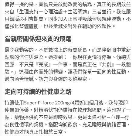
值得一提的是，藥物只是啟動改變的鑰匙，真正的長期效益
來自「生理支持＋心理建設＋生活調適」三者並行。我在服
用
綠版必利吉
期間，同步加入正念呼吸練習與規律運動，不
僅強化整體體能，也逐步減少對外在輔助的依賴性。
當親密關係迎來質的飛躍
最令我動容的，不是數據上的時間延長，而是伴侶眼中重新
點燃的信任與溫柔。她提到：「你現在更懂得停頓、傾聽與
回應，不只是『完成』一件事，而是真正在『共創』一段體
驗。」這種由內而外的轉變，讓我們從單一面向的性互動，
邁向涵蓋情感、語言與身體的多維親密。
走向可持續的性健康之路
持續使用
Super P-force 200mg/4顆
近四個月後，我發現即
使偶爾停藥，射精潛伏期仍維持在較理想區間。這印證了一
點：藥物提供的不只是即時效果，更是重建神經—心理—行
為良性循環的契機。搭配均衡飲食、充足睡眠與情緒管理，
性健康才能真正扎根於日常。