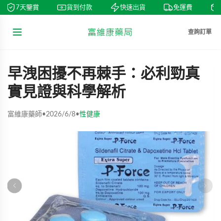
7天鑒賞
貨到付款
快速出貨
免運費
查詢訂單
早洩困擾不再棘手：必利勁真
實見證與科學解析
富維康藥師
•
2026/6/8
•
性健康