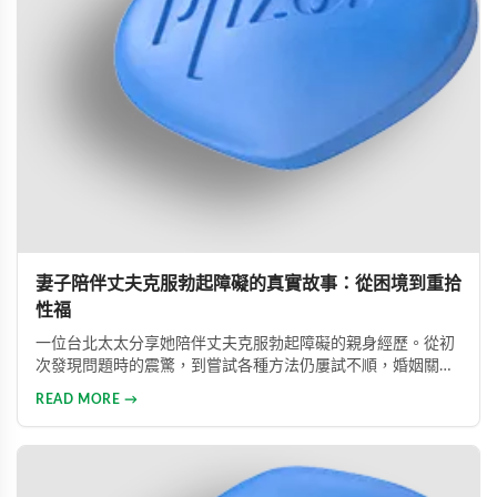
妻子陪伴丈夫克服勃起障礙的真實故事：從困境到重拾
性福
一位台北太太分享她陪伴丈夫克服勃起障礙的親身經歷。從初
次發現問題時的震驚，到嘗試各種方法仍屢試不順，婚姻關係
陷入危機，最後在專業醫師建議下使用威而鋼，成功幫助丈夫
READ MORE →
重拾自信，重新找回婚姻的熱情與幸福。