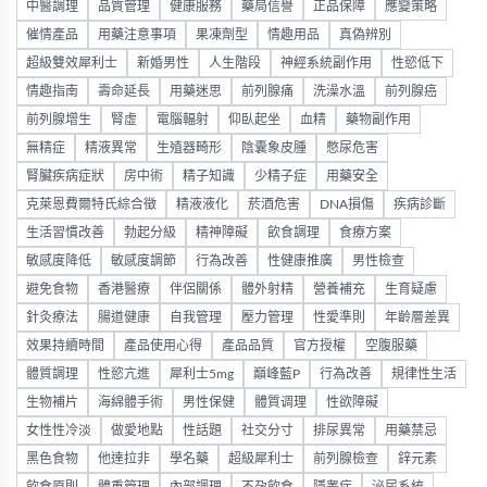
中醫調理
品質管理
健康服務
藥局信譽
正品保障
應變策略
催情產品
用藥注意事項
果凍劑型
情趣用品
真偽辨別
超級雙效犀利士
新婚男性
人生階段
神經系統副作用
性慾低下
情趣指南
壽命延長
用藥迷思
前列腺痛
洗澡水溫
前列腺癌
前列腺增生
腎虛
電腦輻射
仰臥起坐
血精
藥物副作用
無精症
精液異常
生殖器畸形
陰囊象皮腫
憋尿危害
腎臟疾病症狀
房中術
精子知識
少精子症
用藥安全
克萊恩費爾特氏綜合徵
精液液化
菸酒危害
DNA損傷
疾病診斷
生活習慣改善
勃起分級
精神障礙
飲食調理
食療方案
敏感度降低
敏感度調節
行為改善
性健康推廣
男性檢查
避免食物
香港醫療
伴侶關係
體外射精
營養補充
生育疑慮
針灸療法
腸道健康
自我管理
壓力管理
性愛準則
年齡層差異
效果持續時間
產品使用心得
產品品質
官方授權
空腹服藥
體質調理
性慾亢進
犀利士5mg
巔峰藍P
行為改善
規律性生活
生物補片
海綿體手術
男性保健
體質调理
性欲障礙
女性性冷淡
做愛地點
性話題
社交分寸
排尿異常
用藥禁忌
黑色食物
他達拉非
學名藥
超級犀利士
前列腺檢查
鋅元素