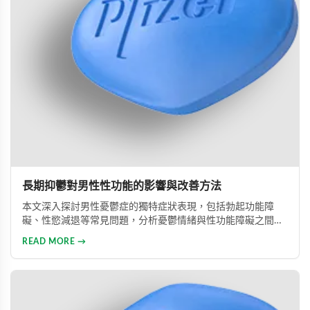
長期抑鬱對男性性功能的影響與改善方法
本文深入探討男性憂鬱症的獨特症狀表現，包括勃起功能障
礙、性慾減退等常見問題，分析憂鬱情緒與性功能障礙之間的
惡性循環關係，並提供包括藥物治療與心理諮詢在內的專業整
READ MORE →
合治療方案，協助男性患者及早康復、重獲健康生活。