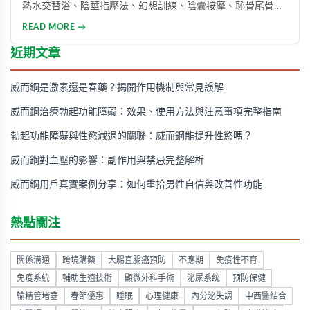
熱水交替浴、陰莖指壓法、幻想訓練、陰囊按摩、恥骨尾骨肌
鍛煉、海產品飲食調整等。透過這些方法能有效提升勃起功
READ MORE →
能、增強體力與持久力，重拾自信。只要持之以恆地實踐，配
合適當的營養補充，一個月內即可感受到明顯的改善效果。
近期文章
威而鋼是激素還是春藥？揭開作用機制與常見誤解
威而鋼治療勃起功能障礙：效果、使用方法與注意事項完整指南
勃起功能障礙與性慾減退的關聯：威而鋼能提升性慾嗎？
威而鋼對血壓的影響：副作用與禁忌完整解析
威而鋼用戶真實案例分享：如何重拾男性自信與改善性功能
熱點關注
關係溝通
跨境購藥
大腸直腸癌預防
不應期
免疫性不育
免疫系統
輔助生殖技術
顯微外科手術
泌尿系统
预防保健
输精管堵塞
春節優惠
睡眠
心理健康
內分泌失調
中西醫結合