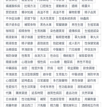
飲食原則
體重管理
內部調理
不孕飲食
隱睾症
泌尿系統
攝護腺疾病
壯陽方法
口腔衛生
運動療法
遺精
精囊炎
禁慾迷思
備孕知識
高溫不育
高温不育
藥物影響
精子品質
不孕症治療
尿道下裂
先天性異常
生殖系統疾病
絲蟲病
精子過多症
補腎食物
黑色水果
腎臟健康
男性生理
生殖常識
咖啡因
殺精食物
生育困難
染色體異常
遺傳疾病
生殖道感染
精液氣味
精子保護
習慣性流產
輸精管堵塞
睪丸保養
睾丸炎
精液檢查
精子健康
晨勃迷思
勃起硬度
成人影片
性保健常識
治療誤區
早洩飲食
早洩成因
中醫藥方
穴位按摩
伴侶支持
預防保健
性教育
自測方法
性自信
傳統驗方
保險套使用
陽痿治療
心理治療
慢性病
ED治療
糖尿病
男性不育症
中藥誤區
自慰
陰莖外傷
肝病
吸菸
骨盆運動
飲食調理
早洩迷思
生活型態調整
避孕套
生育能力
中醫调理
預防早洩
心理因素
延時產品
日常護理
多巴胺藥物
男性保健
副作用
性愛技巧
性生活質量
中老年男性
性功能衰退
液態威而鋼
代購
購買渠道
延長時間
器質性病因
產品功效
天然草藥
日本藤素
性功能障礙
補腎
性器官發育
美國黑金
用藥劑量
用藥年齡
達泊西汀
汗馬糖
精力糖
雙效犀利士
酒精相互作用