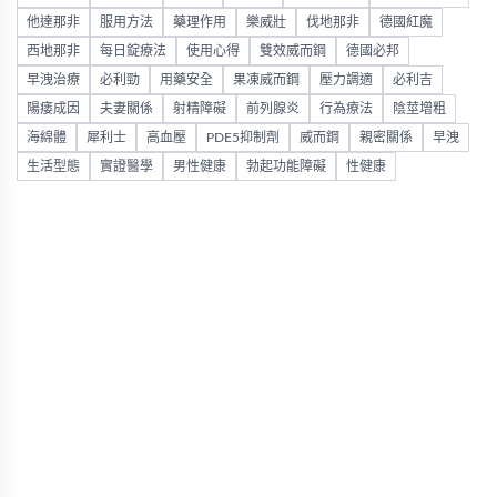
他達那非
服用方法
藥理作用
樂威壯
伐地那非
德國紅魔
西地那非
每日錠療法
使用心得
雙效威而鋼
德國必邦
早洩治療
必利勁
用藥安全
果凍威而鋼
壓力調適
必利吉
陽痿成因
夫妻關係
射精障礙
前列腺炎
行為療法
陰莖增粗
海綿體
犀利士
高血壓
PDE5抑制劑
威而鋼
親密關係
早洩
生活型態
實證醫學
男性健康
勃起功能障礙
性健康