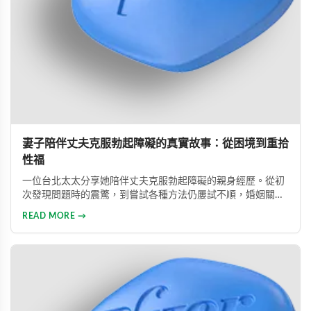
妻子陪伴丈夫克服勃起障礙的真實故事：從困境到重拾
性福
一位台北太太分享她陪伴丈夫克服勃起障礙的親身經歷。從初
次發現問題時的震驚，到嘗試各種方法仍屢試不順，婚姻關係
陷入危機，最後在專業醫師建議下使用威而鋼，成功幫助丈夫
READ MORE →
重拾自信，重新找回婚姻的熱情與幸福。