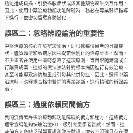
功能造成負擔、引發過敏症狀或與其他藥物產生交互作用。
因此，使用中藥治療勃起功能障礙時，務必在專業醫師指導
下進行，並密切留意身體變化。
誤區二：忽略辨證論治的重要性
中醫治療的核心在於辨證論治，即根據每位患者的具體症
狀、體質類型和致病原因來擬定個別化的治療計畫。然而，
不少患者在使用中藥時忽略了這項原則，盲目跟隨潮流或自
行購買成藥。這樣的做法無法針對根本病因進行有效治療，
甚至可能導致病情加重或引發其他併發症。因此，選擇中藥
治療時，應尋求合格中醫師的專業診斷，進行精確的辨證論
治。
誤區三：過度依賴民間偏方
民間流傳著許多治療勃起功能障礙的偏方和秘方。這些偏方
通常宣稱能夠快速治癒ED，吸引大量患者嘗試。然而，這
些偏方大多缺乏科學實證和臨床驗證，療效不明確且存在潛