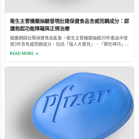
衛生主管機關抽驗發現壯陽保健食品含威而鋼成分：認
識勃起功能障礙與正規治療
揭露網路壯陽保健食品亂象，衛生主管機關抽驗20件產品中發
現3件含有威而鋼成分，包括「強人大寶貝」、「華陀神丹」
及「藏鞭王」。這些非法產品標榜天然成分卻摻雜藥物，對健
READ MORE →
康造成極大風險。本文同時介紹勃起功能障礙的類型與正規治
療方式，呼籲患者應勇敢尋求專業醫療協助。